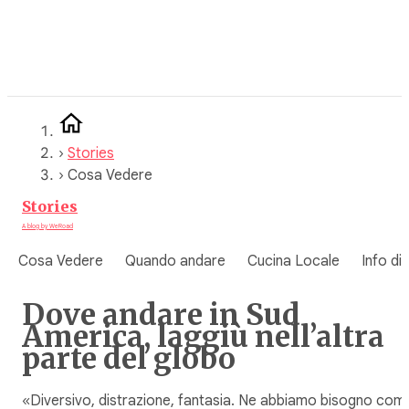
Vai
al
contenuto
›
Stories
›
Cosa Vedere
Stories
A blog by WeRoad
Cosa Vedere
Quando andare
Cucina Locale
Info di
Dove andare in Sud
America, laggiù nell’altra
parte del globo
«Diversivo, distrazione, fantasia. Ne abbiamo bisogno com