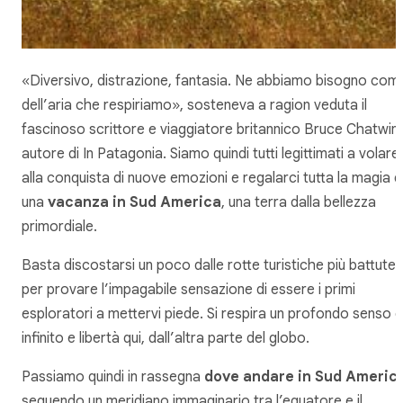
«Diversivo, distrazione, fantasia. Ne abbiamo bisogno com
dell’aria che respiriamo», sosteneva a ragion veduta il
fascinoso scrittore e viaggiatore britannico Bruce Chatwin,
autore di
In Patagonia
. Siamo quindi tutti legittimati a volare
alla conquista di nuove emozioni e regalarci tutta la magia d
una
vacanza in Sud America
, una terra dalla bellezza
primordiale.
Basta discostarsi un poco dalle rotte turistiche più battute
per provare l’impagabile sensazione di essere i primi
esploratori a mettervi piede. Si respira un profondo senso d
infinito e libertà qui, dall’altra parte del globo.
Passiamo quindi in rassegna
dove andare in Sud Americ
seguendo un meridiano immaginario tra l’equatore e il