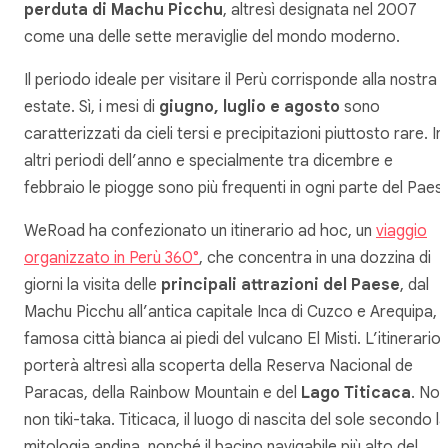
perduta di Machu Picchu
, altresì designata nel 2007
come una delle sette meraviglie del mondo moderno.
Il periodo ideale per visitare il Perù corrisponde alla nostra
estate. Sì, i mesi di
giugno, luglio e agosto
sono
caratterizzati da cieli tersi e precipitazioni piuttosto rare. In
altri periodi dell’anno e specialmente tra dicembre e
febbraio le piogge sono più frequenti in ogni parte del Paes
WeRoad ha confezionato un itinerario
ad hoc
, un
viaggio
organizzato in Perù 360°
, che concentra in una dozzina di
giorni la visita delle
principali attrazioni del Paese
, dal
Machu Picchu all’antica capitale Inca di Cuzco e Arequipa, l
famosa città bianca ai piedi del vulcano El Misti. L’itinerario 
porterà altresì alla scoperta della Reserva Nacional de
Paracas, della Rainbow Mountain e del
Lago Titicaca
. No,
non
tiki-taka
. Titicaca, il luogo di nascita del sole secondo la
mitologia andina, nonché il bacino navigabile più alto del