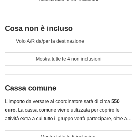
puoi spedirla a casa dall'ufficio postale più
meridionale del mondo. Nella nostra ultima cena qui
non possiamo non provare il piatto tipico, il
granchio
Cosa non è incluso
gigante
!
Volo A/R da/per la destinazione
Incluso:
pernottamento con colazione, ingresso al parco
pasti e bevande dove non indicato
nazionale
Mostra tutte le 4 non inclusioni
Cassa comune:
escursione in barca sul Canale di Beagle
tutti gli extra che vorrai acquistare e riuscirai ad
Non incluso:
pasti e bevande
infilare nello zaino :)
Cassa comune
Tutto ciò che non è menzionato nella sezione "Cosa
è incluso"
L’importo da versare al coordinatore sarà di circa
550
euro
. La cassa comune viene utilizzata per coprire le
attività extra a cui tutto il gruppo vorrà partecipare, oltre ai
servizi qui indicati; per questo l’importo potrà variare e
Trasporti locali quando necessari
potrebbe essere necessario implementarla ulteriormente,
Mostra tutte le 5 inclusioni