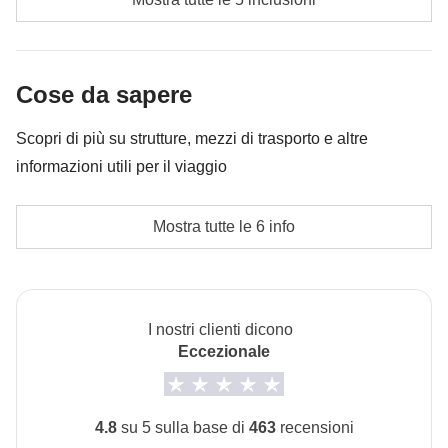
in ogni caso verrà restituita la differenza non utilizzata.
Tour guidato di Buenos Aires
Rafting a El Chalten
Cose da sapere
Gita in barca a Isla Martillo per vedere i pinguini a
Scopri di più su strutture, mezzi di trasporto e altre
Ushuaia
informazioni utili per il viaggio
Cassa comune del coordinatore
Alloggi
Mostra tutte le 6 info
Hotel o ostelli tipici, lodge e appartamenti.
L'opzione no-sharing room non è disponibile per tutti i
turni.
I nostri clienti dicono
Trasporti
Eccezionale
Bus pubblici e privati, ferry, traghetti e due voli interni.
Passaporto
4.8
su 5 sulla base di
463
recensioni
Per questo viaggio è
obbligatorio fornire