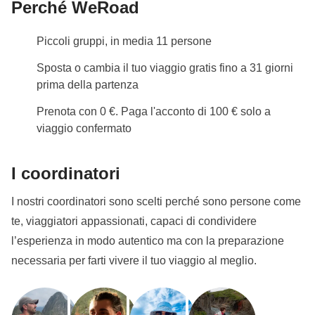
Perché WeRoad
visto d'ingresso non necessario per soggiorni
turistici inferiori a 90 giorni;
Piccoli gruppi, in media 11 persone
assicurazione sanitaria (inclusa nel pacchetto solo
per la durata del tuo WeRoad).
Sposta o cambia il tuo viaggio gratis fino a 31 giorni
prima della partenza
Regole di ingresso e visti per l'Argentina
Prenota con 0 €. Paga l'acconto di 100 € solo a
Prima di prenotare ti ricordiamo di controllare sul sito
viaggio confermato
Viaggiare Sicuri
quali sono i documenti necessari e/o
vaccinazioni obbligatorie per l'ingresso nel paese:
I coordinatori
passaporto con 6 mesi di validità residua;
visto d'ingresso non necessario per soggiorni
I nostri coordinatori sono scelti perché sono persone come
turistici inferiori a 90 giorni.
te, viaggiatori appassionati, capaci di condividere
l’esperienza in modo autentico ma con la preparazione
Info sulle camere private
necessaria per farti vivere il tuo viaggio al meglio.
Vedi i dettagli