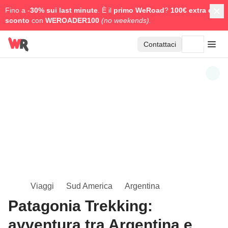
Fino a -
30% sui last minute
. È il
primo WeRoad
?
100€ extra di
sconto
con
WEROADER100
(no weekends).
Contattaci
Viaggi
Sud America
Argentina
Patagonia Trekking:
avventura tra Argentina e