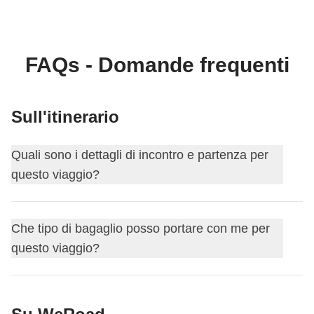
FAQs - Domande frequenti
Sull'itinerario
Quali sono i dettagli di incontro e partenza per
questo viaggio?
Questo viaggio inizia a
Buenos Aires
. Il primo giorno ci
Che tipo di bagaglio posso portare con me per
incontriamo alle
18:00
.
questo viaggio?
Il coordinatore ti aggiungerà al gruppo Whatsapp del tuo
viaggio circa 15 giorni prima della partenza, così da
Per questo itinerario puoi scegliere il bagaglio che
iniziare a conoscere i tuoi compagni di viaggio, darti