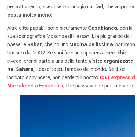
pernottamento, scegli senza indugio un
riad
, che
a gennai
costa molto meno
!
Altre città papabili sono sicuramente
Casablanca
, con la
sua scenografica Moschea di Hassan II, la più grande del
paese, e
Rabat
, che ha una
Medina bellissima
, patrimoni
Unesco dal 2002. Se vuoi fare un’esperienza incredibile,
invece, prendi parte a una delle tante
visite organizzate
nel Sahara
, il deserto più famoso del mondo. Se ti sei
lasciato convincere, non perderti il nostro
tour express d
Marrakech a Essaouira
, che passa anche per il deserto!