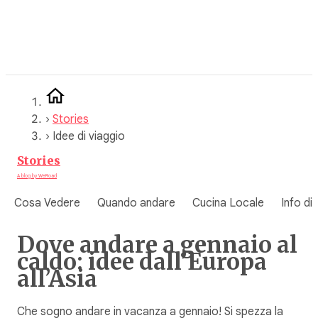
Vai
al
contenuto
›
Stories
›
Idee di viaggio
Stories
A blog by WeRoad
Cosa Vedere
Quando andare
Cucina Locale
Info di
Dove andare a gennaio al
caldo: idee dall’Europa
all’Asia
Che sogno andare in vacanza a gennaio! Si spezza la