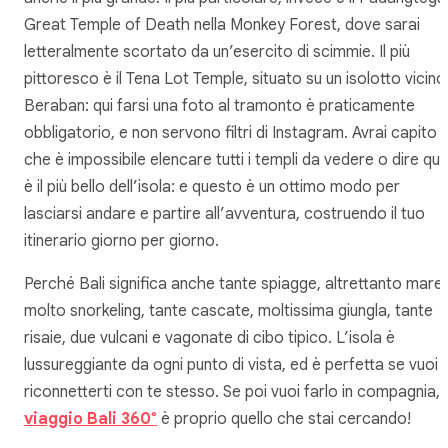
Great Temple of Death nella Monkey Forest, dove sarai
letteralmente scortato da un’esercito di scimmie. Il più
pittoresco è il Tena Lot Temple, situato su un isolotto vicino
Beraban: qui farsi una foto al tramonto è praticamente
obbligatorio, e non servono filtri di Instagram. Avrai capito
che è impossibile elencare tutti i templi da vedere o dire qua
è il più bello dell’isola: e questo è un ottimo modo per
lasciarsi andare e partire all’avventura, costruendo il tuo
itinerario giorno per giorno.
Perché Bali significa anche tante spiagge, altrettanto mare,
molto snorkeling, tante cascate, moltissima giungla, tante
risaie, due vulcani e vagonate di cibo tipico. L’isola è
lussureggiante da ogni punto di vista, ed è perfetta se vuoi
riconnetterti con te stesso. Se poi vuoi farlo in compagnia, i
viaggio Bali 360
°
è proprio quello che stai cercando!