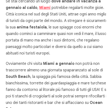
Se stai cercando un luogo
dove andare in vacanza a
gennaio al caldo
,
Miami
potrebbe regalarti molte gioie.
Città iconica nel sud degli Stati Uniti, attrae ogni anno miglia
di turisti da ogni parte del mondo. A stregare è sicuramente
la sua
anima festaiola
, le sue spiagge così enormi che
quando cominci a camminare quasi non vedi il mare, il lusso 
portata di mano ma anche i suoi dintorni, che regalano
paesaggi molto particolari e diversi da quello a cui siamo
abituati noi turisti europei.
Ovviamente chi visita
Miami a gennaio
non potrà non
trascorrere almeno una giornata spaparanzato al sole di
South Beach
, la spiaggia più famosa della città. Sabbia
bianchissima, torrette dei guardaspiaggia e mare turchese
fanno da contorno al litorale più famoso di tutti gli USA! E s
poi ti stanchi di crogiolarti al sole potrai sempre rifocillarti i
uno dei tanti ristoranti e bar che si affacciano su
Ocean