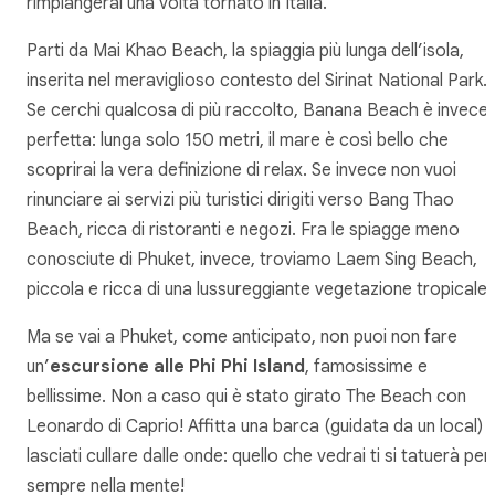
rimpiangerai una volta tornato in Italia.
Parti da Mai Khao Beach, la spiaggia più lunga dell’isola,
inserita nel meraviglioso contesto del Sirinat National Park.
Se cerchi qualcosa di più raccolto, Banana Beach è invece
perfetta: lunga solo 150 metri, il mare è così bello che
scoprirai la vera definizione di relax. Se invece non vuoi
rinunciare ai servizi più turistici dirigiti verso Bang Thao
Beach, ricca di ristoranti e negozi. Fra le spiagge meno
conosciute di Phuket, invece, troviamo Laem Sing Beach,
piccola e ricca di una lussureggiante vegetazione tropicale.
Ma se vai a Phuket, come anticipato, non puoi non fare
un’
escursione alle Phi Phi Island
, famosissime e
bellissime. Non a caso qui è stato girato The Beach con
Leonardo di Caprio! Affitta una barca (guidata da un local) 
lasciati cullare dalle onde: quello che vedrai ti si tatuerà per
sempre nella mente!