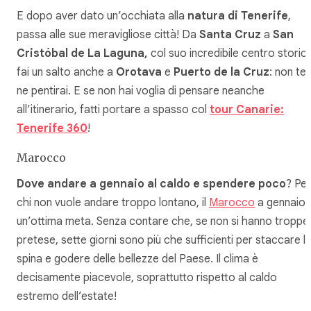
E dopo aver dato un’occhiata alla
natura di Tenerife
,
passa alle sue meravigliose città! Da
Santa Cruz
a
San
Cristóbal de La Laguna,
col suo incredibile centro storic
fai un salto anche a
Orotava
e
Puerto de la Cruz
: non te
ne pentirai. E se non hai voglia di pensare neanche
all’itinerario, fatti portare a spasso col
tour Canarie:
Tenerife 360
!
Marocco
Dove andare a gennaio al caldo e spendere poco
? Per
chi non vuole andare troppo lontano, il
Marocco
a gennaio 
un’ottima meta. Senza contare che, se non si hanno troppe
pretese, sette giorni sono più che sufficienti per staccare l
spina e godere delle bellezze del Paese. Il clima è
decisamente piacevole, soprattutto rispetto al caldo
estremo dell’estate!