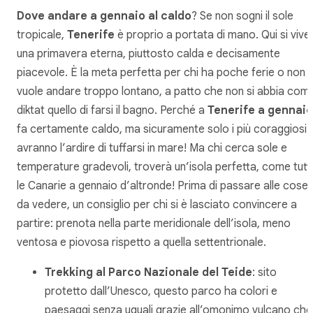
Dove andare a gennaio al caldo
? Se non sogni il sole
tropicale,
Tenerife
è proprio a portata di mano. Qui si vive
una primavera eterna, piuttosto calda e decisamente
piacevole. È la meta perfetta per chi ha poche ferie o non
vuole andare troppo lontano, a patto che non si abbia com
diktat quello di farsi il bagno. Perché a
Tenerife a gennaio
fa certamente caldo, ma sicuramente solo i più coraggiosi
avranno l’ardire di tuffarsi in mare! Ma chi cerca sole e
temperature gradevoli, troverà un’isola perfetta, come tutt
le Canarie a gennaio d’altronde! Prima di passare alle cose
da vedere, un consiglio per chi si è lasciato convincere a
partire: prenota nella parte meridionale dell’isola, meno
ventosa e piovosa rispetto a quella settentrionale.
Trekking al Parco Nazionale del Teide
: sito
protetto dall’Unesco, questo parco ha colori e
paesaggi senza uguali grazie all’omonimo vulcano che