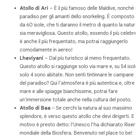
Atollo di Ari
– È il più famoso delle Maldive, nonché u
paradiso per gli amanti dello snorkeling. È composto
da 60 isole, che ti daranno il metro di quanto la natura
sia meravigliosa. Questo atollo, essendo il più celebre
è anche il più frequentato, ma potrai raggiungerlo
comodamente in aereo!
Lhaviyani
– Dal più turistico al meno frequentato.
Questo atollo si raggiunge solo via mare e, su 54 isole
solo 4 sono abitate. Non senti tintinnare le campane
del paradiso? Qui l’atmosfera è più autentica e, oltre a
mare e alle spiagge bianchissime, potrai fare
un’immersione totale anche nella cultura del posto.
Atollo di Baa
– Se cerchi la natura al suo massimo
splendore, è verso questo atollo che devi dirigerti. E il
motivo è presto detto: l’Unesco l’ha dichiarato Riser
mondiale della Biosfera. Benvenuto nel place to be!