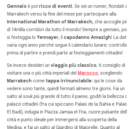
Gennaio
è poi
ricco di eventi
. Se sei un runner, fiondati a
Marrakech verso la fine del mese per partecipare alla
International Marathon of Marrakech,
che accoglie più
di 14milla corridori da tutto il mondo! Sempre a gennaio, poi,
si festeggia lo
Yennayer
, il
capodanno Amazigh
! La data
varia ogni anno perché segue il calendario lunare: controlla
prima di partire e prendi parte ai festeggiamenti cittadini!
Se invece desideri un
viaggio più classico
, ti consiglio di
visitare una o più città imperiali del
Marocco
, scegliendo
Marrakech
come
tappa irrinunciabile
: qui le cose da
vedere sono tante, quindi fermati almeno tre giorni. Fai un
salto al souk più grande di tutto il paese, goditi la bellezza d
palazzi cittadini (fra cui spiccano Palais de la Bahia e Palais
El Badi), indugia in Piazza Jamaa el Fna, cuore pulsante dell
città e punto ideale per immergersi alla scoperta della
Medina, e fai un salto al Giardino di Majorelle. Quanto al