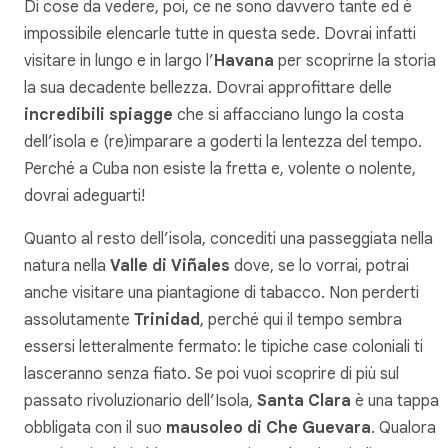
Di cose da vedere, poi, ce ne sono davvero tante ed è
impossibile elencarle tutte in questa sede. Dovrai infatti
visitare in lungo e in largo l’
Havana
per scoprirne la storia 
la sua decadente bellezza. Dovrai approfittare delle
incredibili spiagge
che si affacciano lungo la costa
dell’isola e (re)imparare a goderti la lentezza del tempo.
Perché a Cuba non esiste la fretta e, volente o nolente,
dovrai adeguarti!
Quanto al resto dell’isola, concediti una passeggiata nella
natura nella
Valle di Viñales
dove, se lo vorrai, potrai
anche visitare una piantagione di tabacco. Non perderti
assolutamente
Trinidad
, perché qui il tempo sembra
essersi letteralmente fermato: le tipiche case coloniali ti
lasceranno senza fiato. Se poi vuoi scoprire di più sul
passato rivoluzionario dell’Isola,
Santa Clara
è una tappa
obbligata con il suo
mausoleo di Che Guevara
. Qualora il