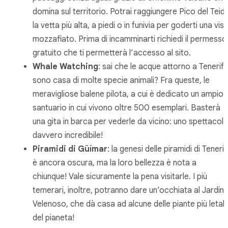
domina sul territorio. Potrai raggiungere Pico del Teid
la vetta più alta, a piedi o in funivia per goderti una vis
mozzafiato. Prima di incamminarti richiedi il permesso
gratuito che ti permetterà l’accesso al sito.
Whale Watching
: sai che le acque attorno a Tenerif
sono casa di molte specie animali? Fra queste, le
meravigliose balene pilota, a cui è dedicato un ampio
santuario in cui vivono oltre 500 esemplari. Basterà
una gita in barca per vederle da vicino: uno spettacol
davvero incredibile!
Piramidi di Güímar
: la genesi delle piramidi di Teneri
è ancora oscura, ma la loro bellezza è nota a
chiunque! Vale sicuramente la pena visitarle. I più
temerari, inoltre, potranno dare un’occhiata al Jardín
Velenoso, che dà casa ad alcune delle piante più letali
del pianeta!