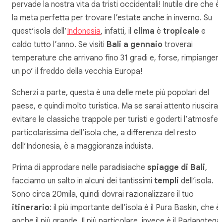
pervade la nostra vita da tristi occidentali! Inutile dire che è
la meta perfetta per trovare l’estate anche in inverno. Su
quest’isola dell’
Indonesia
, infatti, il
clima
è
tropicale
e
caldo tutto l’anno. Se visiti
Bali a gennaio
troverai
temperature che arrivano fino 31 gradi e, forse, rimpiangera
un po’ il freddo della vecchia Europa!
Scherzi a parte, questa è una delle mete più popolari del
paese, e quindi molto turistica. Ma se sarai attento riuscirai
evitare le classiche trappole per turisti e goderti l’atmosfe
particolarissima dell’isola che, a differenza del resto
dell’Indonesia, è a maggioranza induista.
Prima di approdare nelle paradisiache
spiagge di Bali
,
facciamo un salto in alcuni dei tantissimi
templi
dell’isola.
Sono circa 20mila, quindi dovrai razionalizzare il tuo
itinerario
: il più importante dell’isola è il Pura Baskin, che è
anche il più grande. Il più particolare, invece è il Padangtega