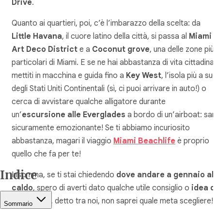
Drive
.
Quanto ai quartieri, poi, c’è l’imbarazzo della scelta: da
Little Havana
, il cuore latino della città, si passa al
Miami
Art Deco District
e a
Coconut grove
, una delle zone più
particolari di Miami. E se ne hai abbastanza di vita cittadina,
mettiti in macchina e guida fino a
Key West
, l’isola più a sud
degli Stati Uniti Continentali (sì, ci puoi arrivare in auto!) o
cerca di avvistare qualche alligatore durante
un’
escursione alle Everglades
a bordo di un’airboat: sar
sicuramente emozionante! Se ti abbiamo incuriosito
abbastanza, magari il viaggio
Miami Beachlife
è proprio
quello che fa per te!
Indice
Insomma, se ti stai chiedendo
dove andare a gennaio al
caldo
, spero di averti dato qualche utile consiglio o
idea d
viaggio
. Io, detto tra noi, non saprei quale meta scegliere!
Sommario