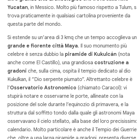
Yucatan
, in Messico. Molto più famoso rispetto a Tulum, si
trova praticamente in qualsiasi cartolina proveniente da
questa parte del mondo.
Si estende su un’area di 3 kmq che un tempo accoglieva un
grande e fiorente città Maya
. Il suo monumento più
celebre è senza dubbio la
piramide di Kukulcán
(nota
anche come El Castillo), una grandiosa
costruzione a
gradoni
che, sulla cima, ospita il tempio dedicato al dio
Kukulkan, il “Dio serpente piumato”. Altrettanto celebre è
l’
Osservatorio Astronomico
(chiamato Caracol): vi
stupirà notare e osservarne le porte, allineate con la
posizione del sole durante l’equinozio di primavera, e la
struttura dal soffitto tondo dalla quale gli astronomi Maya
osservavano il cielo stellato, alla base del loro precisissimo
calendario. Molto particolare è anche il Tempio dei Guerrier
che, oltre a una larga piramide a gradoni, presenta diverse