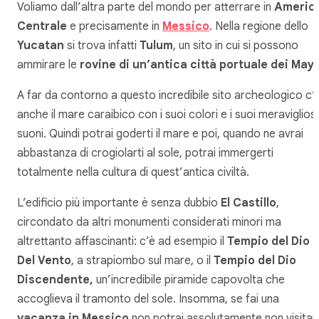
Voliamo dall’altra parte del mondo per atterrare in
Americ
Centrale
e precisamente in
Messico
. Nella regione dello
Yucatan
si trova infatti
Tulum
, un sito in cui si possono
ammirare le
rovine di un’antica città portuale dei May
A far da contorno a questo incredibile sito archeologico c’
anche il mare caraibico con i suoi colori e i suoi meravigliosi
suoni. Quindi potrai goderti il mare e poi, quando ne avrai
abbastanza di crogiolarti al sole, potrai immergerti
totalmente nella cultura di quest’antica civiltà.
L’edificio più importante è senza dubbio
El Castillo
,
circondato da altri monumenti considerati minori ma
altrettanto affascinanti: c’è ad esempio il
Tempio del Dio
Del Vento
, a strapiombo sul mare, o il
Tempio del Dio
Discendente,
un’incredibile piramide capovolta che
accoglieva il tramonto del sole. Insomma, se fai una
vacanza in Messico
non potrai assolutamente non visitar