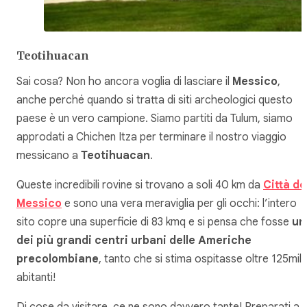
Teotihuacan
Sai cosa? Non ho ancora voglia di lasciare il
Messico
,
anche perché quando si tratta di siti archeologici questo
paese è un vero campione. Siamo partiti da Tulum, siamo
approdati a Chichen Itza per terminare il nostro viaggio
messicano a
Teotihuacan
.
Queste incredibili rovine si trovano a soli 40 km da
Città de
Messico
e sono una vera meraviglia per gli occhi: l’intero
sito copre una superficie di 83 kmq e si pensa che fosse
un
dei più grandi centri urbani delle Americhe
precolombiane
, tanto che si stima ospitasse oltre 125mil
abitanti!