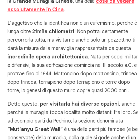
la
Grande Muraglia Cinese
, una delle
c
ose da vedere
assolutamente in Cina
.
L’aggettivo che la identifica non è un eufemismo, perché è
lunga oltre
21mila chilometri
! Non potrai certamente
percorrerla tutta, ma visitarne anche solo un pezzettino ti
darà la misura della meraviglia rappresentata da questa
incredibile opera architettonica
. Nata per scopi militari
e difensivi, la sua edificazione comincia nel III secolo a.C. e s
protrae fino al 1644. Mattoncino dopo mattoncino, trincea
dopo trincea, terrapieno dopo terrapieno e torre dopo
torre, la genesi di questo muro copre quasi 2000 anni.
Detto questo,
per visitarla hai diverse opzioni
, anche
perché la muraglia tocca località molto distanti fra loro. Se
ad esempio parti da Pechino, la sezione denominata
“
Mutianyu Great Wall
” è una delle parti più famose (e be
conservate) della muraglia, dalla quale si gode anche di un