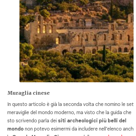
Muraglia cinese
In questo articolo è già la seconda volta che nomino le sett
meraviglie del mondo moderno, ma visto che la guida che
sto scrivendo parla dei
siti archeologici più belli del
mondo
non potevo esimermi da includere nell’elenco anch