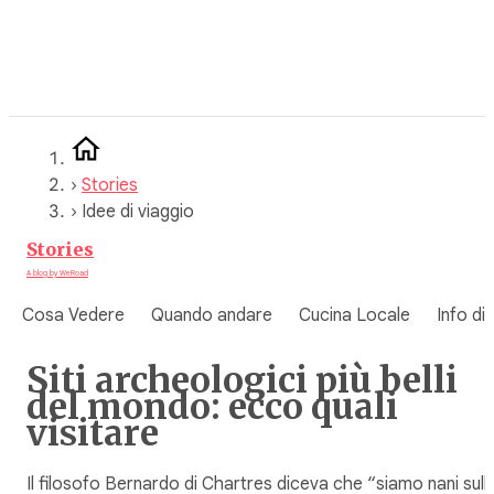
Vai
al
contenuto
›
Stories
›
Idee di viaggio
Stories
A blog by WeRoad
Cosa Vedere
Quando andare
Cucina Locale
Info di
Siti archeologici più belli
del mondo: ecco quali
visitare
Il filosofo Bernardo di Chartres diceva che “siamo nani sull