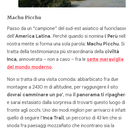
Machu Picchu
Passo da un “campione” del sud-est asiatico al fuoriclasse
dell’
America Latina
. Perché quando si nomina il
Perù
nella
nostra mente si forma una sola parola:
Machu Picchu
. Si
tratta della testimonianza più straordinaria della
civiltà
Inca
, annoverata – non a caso – fra le
sette meraviglie
del mondo moderno
.
Non si tratta di una visita comoda: abbarbicato fra due
montagne a 2430 m di altitudine, per raggiungere il sito
dovrai camminare un po’
, ma
il panorama ti ripagherà
e sarai estasiato dalla sorpresa di trovarti questo luogo di
fronte agli occhi. Uno dei modi migliori per arrivarci è infatti
quello di seguire l’
Inca Trail
, un percorso di 43 km che si
snoda fra paesaggi mozzafiato che incontrano sia la