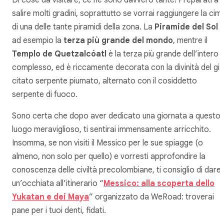
Di cose da visitare, ce ne sono davvero tante! Preparati a
salire molti gradini, soprattutto se vorrai raggiungere la cim
di una delle tante piramidi della zona. La
Piramide del Sol
ad esempio la
terza più grande del mondo
, mentre il
Templo de Quetzalcóatl
è la terza più grande dell’intero
complesso, ed è riccamente decorata con la divinità del già
citato serpente piumato, alternato con il cosiddetto
serpente di fuoco.
Sono certa che dopo aver dedicato una giornata a questo
luogo meraviglioso, ti sentirai immensamente arricchito.
Insomma, se non visiti il Messico per le sue spiagge (o
almeno, non solo per quello) e vorresti approfondire la
conoscenza delle civiltà precolombiane, ti consiglio di dare
un’occhiata all’itinerario “
Messico: alla scoperta dello
Yukatan e dei May
a
” organizzato da WeRoad: troverai
pane per i tuoi denti, fidati.