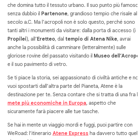
che domina tutto il tessuto urbano. Il suo punto più famoso
senza dubbio il
Partenone
, grandioso tempio che risale al 
secolo a.C. Ma l’acropoli non è solo questo, perché sono
tanti altri i monumenti da visitare: dalla porta di accesso (i
Propilei
), all’
Eretteo
, dal
tempio di Atena Nike
, avrai
anche la possibilità di camminare (letteralmente) sulle
gloriose rovine del passato visitando il
Museo dell’Acropol
e il suo pavimento di vetro.
Se ti piace la storia, sei appassionato di civiltà antiche e no
vuoi spostarti dall’altra parte del Pianeta, Atene è la
destinazione per te. Senza contare che si tratta di una fra l
mete più economiche in Europa
, aspetto che
sicuramente farà piacere alle tue tasche.
Se hai in mente un viaggio mordi e fuggi, puoi partire con
WeRoad: l’itinerario
Atene Express
ha davvero tutto quell