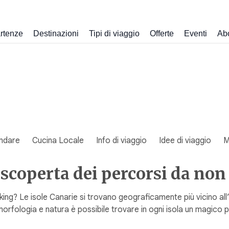
rtenze
Destinazioni
Tipi di viaggio
Offerte
Eventi
Ab
ndare
Cucina Locale
Info di viaggio
Idee di viaggio
M
 scoperta dei percorsi da non
ing? Le isole Canarie si trovano geograficamente più vicino all’
o morfologia e natura è possibile trovare in ogni isola un magic