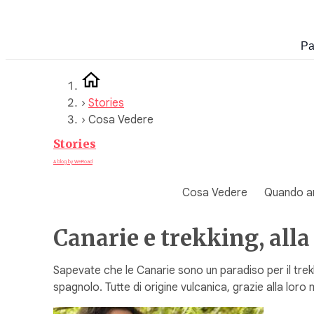
Vai
al
Pa
contenuto
›
Stories
›
Cosa Vedere
Stories
A blog by WeRoad
Cosa Vedere
Quando a
Canarie e trekking, alla
Sapevate che le Canarie sono un paradiso per il trekk
spagnolo. Tutte di origine vulcanica, grazie alla lor