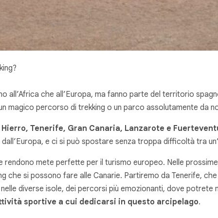
king?
 all’Africa che all’Europa, ma fanno parte del territorio spagnol
la un magico percorso di trekking o un parco assolutamente da n
 Hierro, Tenerife, Gran Canaria, Lanzarote e Fuertevent
i dall’Europa, e ci si può spostare senza troppa difficoltà tra un’is
 le rendono mete perfette per il turismo europeo. Nelle prossim
king che si possono fare alle Canarie. Partiremo da Tenerife, che
, nelle diverse isole, dei percorsi più emozionanti, dove potrete
attività sportive a cui dedicarsi in questo arcipelago
.