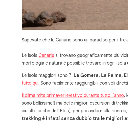
Sapevate che le Canarie sono un paradiso per il trek
Le isole
Canarie
si trovano geograficamente più vicino
morfologia e natura è possibile trovare in ogni iso
Le isole maggiori sono 7:
La Gomera, La Palma, El
tutte qui
. Sono facilmente raggiungibili con voli dirett
Il clima mite primaverile/estivo durante tutto l’anno
,
sono bellissime!) ma delle migliori escursioni di trek
più alto anche dell’Etna), per poi andare alla ricerca
trekking è infatti senza dubbio tra le migliori 