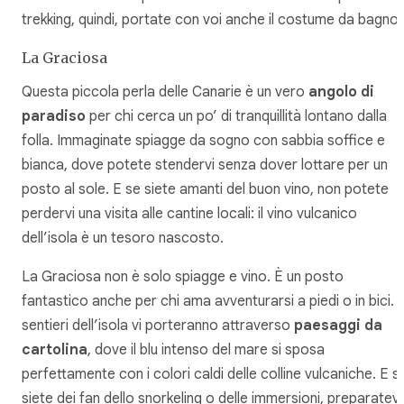
trekking, quindi, portate con voi anche il costume da bagno!
La Graciosa
Questa piccola perla delle Canarie è un vero
angolo di
paradiso
per chi cerca un po’ di tranquillità lontano dalla
folla. Immaginate spiagge da sogno con sabbia soffice e
bianca, dove potete stendervi senza dover lottare per un
posto al sole. E se siete amanti del buon vino, non potete
perdervi una visita alle cantine locali: il vino vulcanico
dell’isola è un tesoro nascosto.
La Graciosa non è solo spiagge e vino. È un posto
fantastico anche per chi ama avventurarsi a piedi o in bici. I
sentieri dell’isola vi porteranno attraverso
paesaggi da
cartolina
, dove il blu intenso del mare si sposa
perfettamente con i colori caldi delle colline vulcaniche. E s
siete dei fan dello snorkeling o delle immersioni, preparatevi