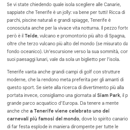
Se vi state chiedendo quale isola scegliere alle Canarie,
sappiate che Tenerife è un jolly: va bene per tutti! Ricca di
parchi, piscine naturali e grandi spiagge, Tenerife è
conosciuta anche per la vivace vita notturna. Il pezzo forte
però è il
Teide
, vulcano e promontorio più alto di Spagna,
oltre che terzo vulcano più alto del mondo (se misurato dal
fondo oceanico). Un’escursione verso la sua sommità, con 
suoi paesaggi lunari, vale da sola un biglietto per l’isola.
Tenerife vanta anche grandi campi di golf con strutture
moderne, che la rendono meta preferita per gli amanti di
questo sport. Se siete alla ricerca di divertimento più alla
portata invece, consigliamo una giornata al
Siam Park
, il pi
grande parco acquatico d’Europa. Da tenere a mente
anche che
a Tenerife viene celebrato uno dei
carnevali più famosi del mondo
, dove lo spirito canario
di far festa esplode in maniera dirompente per tutte le