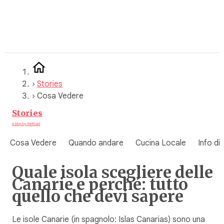
Vai
al
contenuto
›
Stories
›
Cosa Vedere
Stories
A blog by WeRoad
Cosa Vedere
Quando andare
Cucina Locale
Info di
Quale isola scegliere delle
Canarie e perché: tutto
quello che devi sapere
Le isole Canarie (in spagnolo: Islas Canarias) sono una