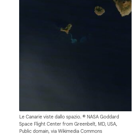
Le Canarie viste dallo spazio. © NASA Goddard
Space Flight Center from Greenbelt, MD, USA,
Public domain, via Wikimedia Commons