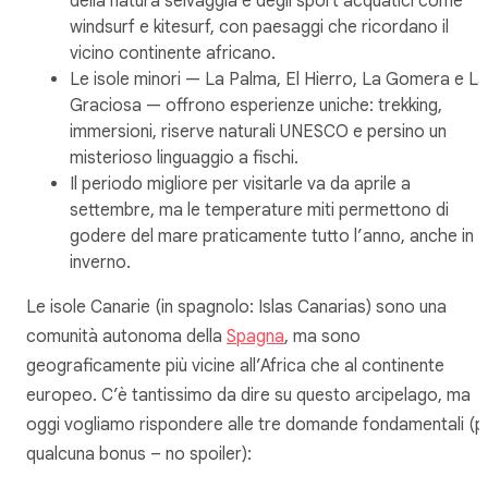
della natura selvaggia e degli sport acquatici come
windsurf e kitesurf, con paesaggi che ricordano il
vicino continente africano.
Le isole minori — La Palma, El Hierro, La Gomera e La
Graciosa — offrono esperienze uniche: trekking,
immersioni, riserve naturali UNESCO e persino un
misterioso linguaggio a fischi.
Il periodo migliore per visitarle va da aprile a
settembre, ma le temperature miti permettono di
godere del mare praticamente tutto l’anno, anche in
inverno.
Le isole Canarie (in spagnolo: Islas Canarias) sono una
comunità autonoma della
Spagna
, ma sono
geograficamente più vicine all’Africa che al continente
europeo. C’è tantissimo da dire su questo arcipelago, ma
oggi vogliamo rispondere alle tre domande fondamentali (p
qualcuna bonus – no spoiler):