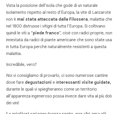
Vista la posizione dell’isola che gode di un naturale
isolamento rispetto al resto d’Europa, la vite di Lanzarote
non è
mai stata attaccata dalla Filossera
, malattia che
nel 1800 distrusse i vitigni di tutta l’Europa. Si coltivano
quindi le viti a “
piede franco
”, cioè con radici proprie, non
innestata da radici di piante americane che sono state usat
in tutta Europa perché naturalmente resistenti a questa
malattia.
Incredibile, vero?
Noi vi consigliamo di provarlo, ci sono numerose cantine
dove fare
degustazioni
e i
nteressanti visite guidate,
durante le quali vi spiegheranno come un territorio
all’apparenza ingeneroso possa invece dare vita al più dolc
dei vini!
Le migliori spiagge (senza vento, per chi ama gli