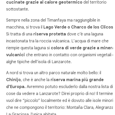
cucinate grazie al calore geotermico
del territorio
sottostante.
Sempre nella zona del Timanfaya ma raggiungibile in
macchina, si trova il
Lago Verde o Charco de los Clicos
.
Si tratta di una
riserva protetta
dove c’è una laguna
incastonata tra la roccia vulcanica. L’acqua di mare che
riempie questa laguna si
colora di verde grazie a minera
vulcanici
che entrano in contatto con organismi vegetali e
alghe tipiche dell’isola di Lanzarote.
A nord si trova un altro parco naturale molto bello: il
Chinijo
, che è anche la
riserva marina più grande
d’Europa.
Avremmo potuto escluderlo dalla nostra lista di
cose da vedere a Lanzarote? Direi proprio di no! Il termine
vuol dire “piccolo” localmente ed è dovuto alle isole minori
che ne compongono il territorio: Montaña Clara, Alegranza
La Graciosa, l’unica abitata.