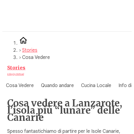
Vai
al
contenuto
›
Stories
›
Cosa Vedere
Stories
A blog by WeRoad
Cosa Vedere
Quando andare
Cucina Locale
Info di
Cosa vedere a Lanzarote,
l’isola più “lunare” delle
Canarie
Spesso fantastichiamo di partire per le Isole Canarie,