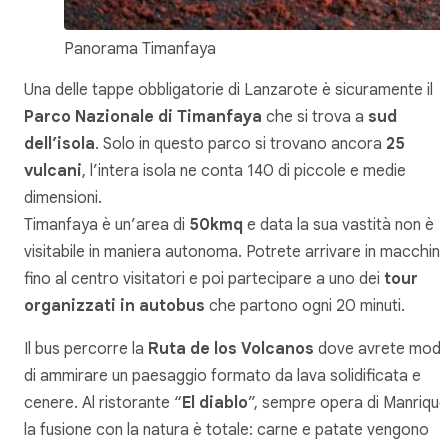
Panorama Timanfaya
Una delle tappe obbligatorie di Lanzarote è sicuramente il
Parco Nazionale di Timanfaya
che si trova a
sud
dell’isola
. Solo in questo parco si trovano ancora
25
vulcani
, l’intera isola ne conta 140 di piccole e medie
dimensioni.
Timanfaya è un’area di
50kmq
e data la sua vastità non è
visitabile in maniera autonoma. Potrete arrivare in macchin
fino al centro visitatori e poi partecipare a uno dei
tour
organizzati in autobus
che partono ogni 20 minuti.
Il bus percorre la
Ruta de los Volcanos
dove avrete mod
di ammirare un paesaggio formato da lava solidificata e
cenere. Al ristorante “
El diablo
”, sempre opera di Manrique
la fusione con la natura è totale: carne e patate vengono