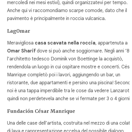
mercoledì nei mesi estivi), quindi organizzatevi per tempo.
Anche qui vi raccomondiamo scarpe comode, dato che il
pavimento è principalmente in roccia vulcanica.
LagOmar
Meravigliosa
casa scavata nella roccia
, appartenuta a
Omar Sharif
dove si può anche soggiornare. Negli anni ’80
l’architetto tedesco Dominik von Boettinge la acquistò,
rendendola un luogo in cui ospitare mostre e concerti. Césa
Manrique completò poi i lavori, aggiungendo un bar, un
ristorante, due appartamenti e persino una piscina! Second
noi è una tappa imperdibile tra le cose da vedere Lanzarote
quindi non perdetevela anche se vi fermate per 3 o 4 giorni.
Fundación César Manrique
Una delle case dell’artista, costruita nel mezzo di una colat
di lava e rappresentazione eccelsa del possibile dialogo