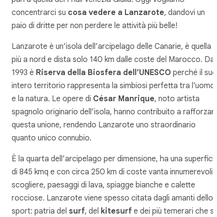
concentrarci su
cosa vedere a Lanzarote
, dandovi un
paio di dritte per non perdere le attività più belle!
Lanzarote è un’isola dell’arcipelago delle Canarie, è quella
più a nord e dista solo 140 km dalle coste del Marocco. Dal
1993 è
Riserva della Biosfera dell’UNESCO
perché il suo
intero territorio rappresenta la simbiosi perfetta tra l’uomo
e la natura. Le opere di
César Manrique
, noto artista
spagnolo originario dell’isola, hanno contribuito a rafforzar
questa unione, rendendo Lanzarote uno straordinario
quanto unico connubio.
È la quarta dell’arcipelago per dimensione, ha una superfici
di 845 kmq e con circa 250 km di coste vanta innumerevoli
scogliere, paesaggi di lava, spiagge bianche e calette
rocciose. Lanzarote viene spesso citata dagli amanti dello
sport: patria del
surf
, del
kitesurf
e dei più temerari che si