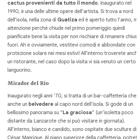
cactus provenienti da tutto il mondo
. Inaugurato nel
1990, è una delle ultime opere dell’artista. Si trova a nord
dell’isola, nella zona di
Guatiza
ed è aperto tutto l’anno, m
attenzione perché chiude nel primo pomeriggio quindi
pianificate bene la visita per non rischiare di rimanere chiusi
fuori. Ah e ovviamente, vestitevi comodi e abbondate con l
protezione solare nei mesi estivi! All’interno troverete anch
un ristorante, nel caso dopo la visita vi sia venuto un certo
languorino.
Mirador del Rio
Inaugurato negli anni ’70, si tratta di un bar-caffetteria che 
anche un
belvedere
al capo nord dell’isola. Si gode di un
bellissimo panorama su “
La graciosa
” (un’isoletta poco
distante da Lanzarote che si può visitare in giornata).
All’interno, bianco e candido, sono ospitate due sculture di
César Manrique. Al piano superiore della caffetteria, potret