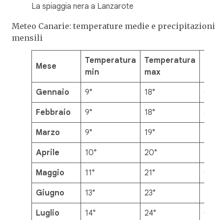
La spiaggia nera a Lanzarote
Meteo Canarie: temperature medie e precipitazioni
mensili
Temperatura
Temperatura
Mese
Prec
min
max
Gennaio
9°
18°
6m
Febbraio
9°
18°
8m
Marzo
9°
19°
5m
Aprile
10°
20°
2m
Maggio
11°
21°
0m
Giugno
13°
23°
1mm
Luglio
14°
24°
0m