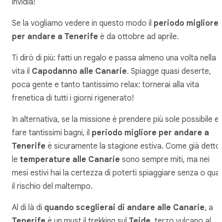
invidia!
Se la vogliamo vedere in questo modo il
periodo migliore
per andare a Tenerife
è da ottobre ad aprile.
Ti dirò di più: fatti un regalo e passa almeno una volta nella
vita il
Capodanno alle Canarie
. Spiagge quasi deserte,
poca gente e tanto tantissimo relax: tornerai alla vita
frenetica di tutti i giorni rigenerato!
In alternativa, se la missione è prendere più sole possibile e
fare tantissimi bagni, il
periodo migliore per andare a
Tenerife
è sicuramente la stagione estiva. Come già detto
le
temperature alle Canarie
sono sempre miti, ma nei
mesi estivi hai la certezza di poterti spiaggiare senza o qua
il rischio del maltempo.
Al di là di
quando sceglierai di andare alle Canarie
, a
Tenerife
è un must il trekking sul
Teide
, terzo vulcano al