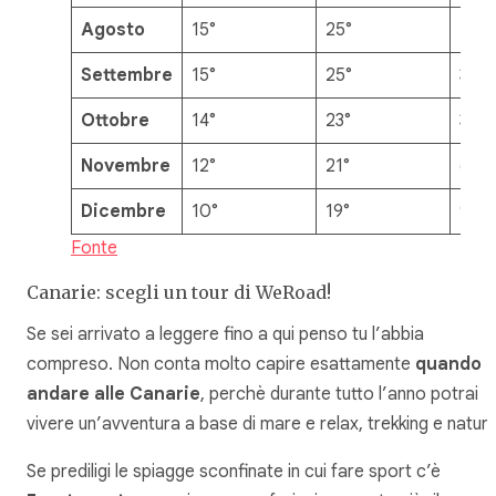
Agosto
15°
25°
1mm
Settembre
15°
25°
3m
Ottobre
14°
23°
3m
Novembre
12°
21°
6m
Dicembre
10°
19°
9m
Fonte
Canarie: scegli un tour di WeRoad!
Se sei arrivato a leggere fino a qui penso tu l’abbia
compreso. Non conta molto capire esattamente
quando
andare alle Canarie
, perchè durante tutto l’anno potrai
vivere un’avventura a base di mare e relax, trekking e natura
Se prediligi le spiagge sconfinate in cui fare sport c’è