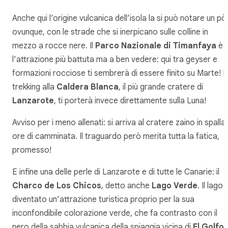
Anche qui l’origine vulcanica dell’isola la si può notare un pò
ovunque, con le strade che si inerpicano sulle colline in
mezzo a rocce nere. Il
Parco Nazionale di Timanfaya
è
l’attrazione più battuta ma a ben vedere: qui tra geyser e
formazioni rocciose ti sembrerà di essere finito su Marte! Il
trekking alla
Caldera Blanca
, il più grande cratere di
Lanzarote
, ti porterà invece direttamente sulla Luna!
Avviso per i meno allenati: si arriva al cratere zaino in spalla
ore di camminata. Il traguardo però merita tutta la fatica,
promesso!
E infine una delle perle di Lanzarote e di tutte le Canarie: il
Charco de Los Chicos
, detto anche
Lago Verde
. Il lago 
diventato un’attrazione turistica proprio per la sua
inconfondibile colorazione verde, che fa contrasto con il
nero della sabbia vulcanica della spiaggia vicina di
El Golfo
.