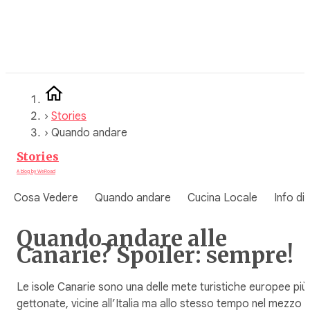
Vai
al
contenuto
›
Stories
›
Quando andare
Stories
A blog by WeRoad
Cosa Vedere
Quando andare
Cucina Locale
Info di
Quando andare alle
Canarie? Spoiler: sempre!
Le isole Canarie sono una delle mete turistiche europee più
gettonate, vicine all’Italia ma allo stesso tempo nel mezzo