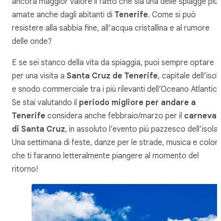
ancora maggior valore il fatto che sia una delle spiagge più
amate anche dagli abitanti di
Tenerife
. Come si può
resistere alla sabbia fine, all’acqua cristallina e al rumore
delle onde?
E se sei stanco della vita da spiaggia, puoi sempre optare
per una visita a
Santa Cruz de Tenerife
, capitale dell’isol
e snodo commerciale tra i più rilevanti dell’Oceano Atlantico
Se stai valutando il
periodo migliore per andare a
Tenerife
considera anche febbraio/marzo per il
carneval
di Santa Cruz
, in assoluto l’evento più pazzesco dell’isola.
Una settimana di feste, danze per le strade, musica e colori
che ti faranno letteralmente piangere al momento del
ritorno!