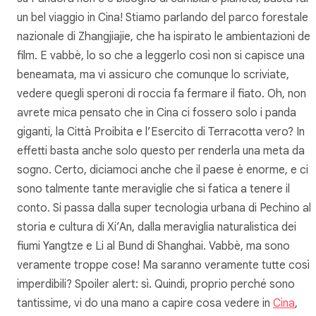
un bel viaggio in Cina! Stiamo parlando del parco forestale
nazionale di Zhangjiajie, che ha ispirato le ambientazioni del
film. E vabbè, lo so che a leggerlo così non si capisce una
beneamata, ma vi assicuro che comunque lo scriviate,
vedere quegli speroni di roccia fa fermare il fiato. Oh, non
avrete mica pensato che in Cina ci fossero solo i panda
giganti, la Città Proibita e l’Esercito di Terracotta vero? In
effetti basta anche solo questo per renderla una meta da
sogno. Certo, diciamoci anche che il paese è enorme, e ci
sono talmente tante meraviglie che si fatica a tenere il
conto. Si passa dalla super tecnologia urbana di Pechino all
storia e cultura di Xi’An, dalla meraviglia naturalistica dei
fiumi Yangtze e Li al Bund di Shanghai. Vabbè, ma sono
veramente troppe cose! Ma saranno veramente tutte così
imperdibili? Spoiler alert: sì. Quindi, proprio perché sono
tantissime, vi do una mano a capire cosa vedere in
Cina
,