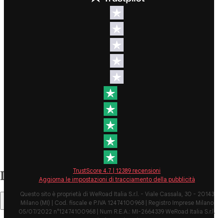
Destinazioni
Info & link utili (si
spera)
Viaggi di
gruppo Nord
Contatti
America
FAQ
Viaggi di
gruppo
Termini e
Centro
condizioni
America
Condizioni
Viaggi di
generali
gruppo Sud
Modulo
America
informativo
Viaggi di
standard
gruppo Africa
Policy
Viaggi di
annullament
TrustScore
4.7
|
12389
recensioni
Indice
gruppo
viaggio
Aggiorna le impostazioni di tracciamento della pubblicità
Medio
Cookie polic
Questo sito è proprietà di WeRoad Italia S.r.l. - Viale Cassala, 30 - 20143
Oriente
Milano (MI) | Cod. fiscale e P.IVA 12474100968 | Registro Imprese Milano
Sommario
Viaggi di
Privacy poli
05/07/2022 n°12474100968 | Num R.E.A.: MI-2664339 WeRoad Italia S.r.l.