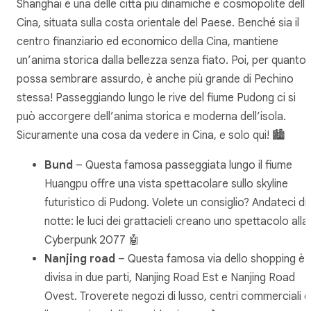
Shanghai è una delle città più dinamiche e cosmopolite della
Cina, situata sulla costa orientale del Paese. Benché sia il
centro finanziario ed economico della Cina, mantiene
un’anima storica dalla bellezza senza fiato. Poi, per quanto
possa sembrare assurdo, è anche più grande di Pechino
stessa! Passeggiando lungo le rive del fiume Pudong ci si
può accorgere dell’anima storica e moderna dell’isola.
Sicuramente una cosa da vedere in Cina, e solo qui! 🏙️
Bund
– Questa famosa passeggiata lungo il fiume
Huangpu offre una vista spettacolare sullo skyline
futuristico di Pudong. Volete un consiglio? Andateci di
notte: le luci dei grattacieli creano uno spettacolo alla
Cyberpunk 2077 🤖
Nanjing road
– Questa famosa via dello shopping è
divisa in due parti, Nanjing Road Est e Nanjing Road
Ovest. Troverete negozi di lusso, centri commerciali e