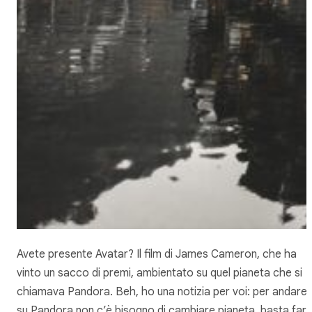
Avete presente Avatar? Il film di James Cameron, che ha
vinto un sacco di premi, ambientato su quel pianeta che si
chiamava Pandora. Beh, ho una notizia per voi: per andare
su Pandora non c’è bisogno di cambiare pianeta, basta far