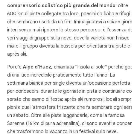
comprensorio sciistico più grande del mondo
: oltre
600 km di piste collegate tra loro, paesini da fiaba e rifugi
che sembrano usciti da un film. Immaginatevi a sciare giorni
interi senza mai ripetere lo stesso percorso: è l’essenza dei
veri viaggi di gruppo sulla neve, dove la varietà non finisce
mai e il gruppo diventa la bussola per orientarsi tra piste e
après ski.
Poi c’è
Alpe d’Huez,
chiamata “l’isola al sole” perché god
di una luce incredibile praticamente tutto l’anno. La
settimana bianca per single diventa un’occasione perfetta
per conoscersi durante le giornate in pista e continuare co
serate che sanno di festa: après ski rumorosi, locali sempr
pieni e quell’atmosfera frizzante che fa sembrare ogni sera
un sabato. Oltre alle piste leggendarie, come la famosa
Sarenne (16 km di pura adrenalina), ci sono eventi e concert
che trasformano la vacanza in un festival sulla neve.