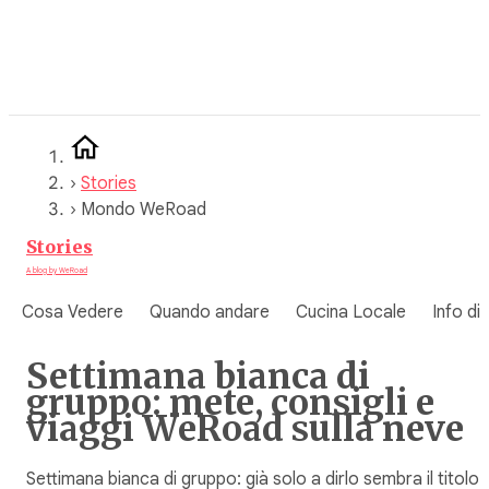
Vai
al
contenuto
›
Stories
›
Mondo WeRoad
Stories
A blog by WeRoad
Cosa Vedere
Quando andare
Cucina Locale
Info di
Settimana bianca di
gruppo: mete, consigli e
viaggi WeRoad sulla neve
Settimana bianca di gruppo: già solo a dirlo sembra il titolo 