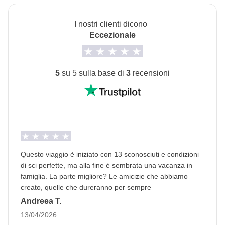
questo itinerario.
I nostri clienti dicono
Trasporti
Eccezionale
Per raggiungere
Meribel Mottaret
ti consigliamo di
atterrare con il volo a Lione o Ginevra e da lì prendere
5
su 5 sulla base di
3
recensioni
il bus per Meribel Mottaret. Il costo è circa di €30-50 e
il tragitto dura circa 4 ore da Lione e 5 ore e mezza da
Ginevra.
Info sulle camere private
Vedi i dettagli
Questo viaggio è iniziato con 13 sconosciuti e condizioni
di sci perfette, ma alla fine è sembrata una vacanza in
famiglia. La parte migliore? Le amicizie che abbiamo
creato, quelle che dureranno per sempre
Andreea T.
13/04/2026