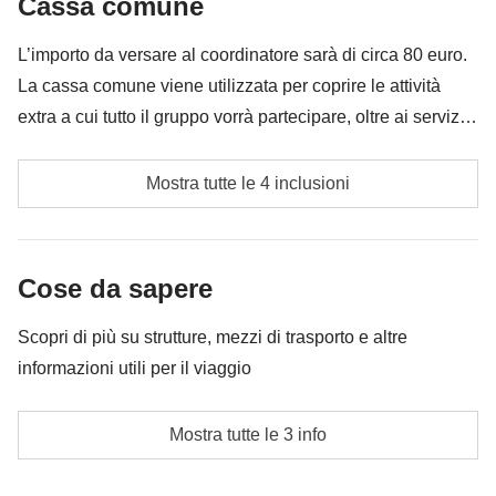
Cassa comune
Tutto ciò che non è menzionato nella sezione "Cosa
è incluso"
L’importo da versare al coordinatore sarà di circa 80 euro.
skipass e noleggio attrezzatura da sci
La cassa comune viene utilizzata per coprire le attività
extra a cui tutto il gruppo vorrà partecipare, oltre ai servizi
qui indicati; per questo l’importo potrà variare e potrebbe
Tassa di soggiorno hotel
essere necessario implementarla ulteriormente, in ogni
Mostra tutte le 4 inclusioni
caso verrà restituita la differenza non utilizzata.
Discesa adrenalinica con la doppia zipline La Bee
Cassa comune del coordinatore
Cose da sapere
Le attività ed extra che tutti i partecipanti avranno
Scopri di più su strutture, mezzi di trasporto e altre
concordato di fare e la relativa quota parte del
informazioni utili per il viaggio
coordinatore. Le attività pagate con la Cassa Comune
sono svolte da fornitori locali terzi e valgono le loro
Alloggeremo in stanze in monolocale con 4 posti
Mostra tutte le 3 info
condizioni; WeRoad non interviene nella gestione né
letto.
assume responsabilità
L'opzione no-sharing room non è disponibile per