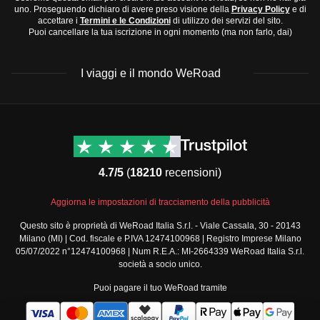
Scarpe da ginnastica comode
uno. Proseguendo dichiaro di avere preso visione della
Privacy Policy
e di
calde e secche e inverni miti. Da maggio a ottobre è
accettare i
Termini e le Condizioni
di utilizzo dei servizi del sito.
Sandali
per giornate calde
Puoi cancellare la tua iscrizione in ogni momento (ma non farlo, dai)
ideale per una visita.
Scarpe eleganti
per cene o eventi speciali
Alpi:
Clima alpino con inverni freddi e nevosi, perfetti
Accessori e tecnologia:
I viaggi e il mondo WeRoad
per gli sport invernali. L'estate è fresca e adatta per
Caricabatterie
per telefono
escursioni.
Power bank
Bretagna e Normandia:
Clima oceanico con piogge
Destinazioni
Info & link utili (si spera)
Adattatore universale
per prese
frequenti tutto l'anno e temperature miti. La primavera
Viaggi di gruppo Nord
Contatti
Ombrello pieghevole
America
e l'estate sono i periodi migliori per visitare.
FAQ
4.7/5
(
18210
recensioni)
Viaggi di gruppo Centro
Toilette e medicinali:
Ti consigliamo di controllare il meteo prima di partire per
Termini e condizioni
America
scegliere al meglio cosa mettere nel tuo zaino.
Condizioni generali
Aggiorna le impostazioni di tracciamento della pubblicità
Spazzolino e dentifricio
Viaggi di gruppo Sud
Modulo informativo
America
Deodorante
Questo sito è proprietà di WeRoad Italia S.r.l. - Viale Cassala, 30 - 20143
standard
Milano (MI) | Cod. fiscale e P.IVA 12474100968 | Registro Imprese Milano
Viaggi di gruppo Africa
Prodotti per l'igiene personale
Policy annullamento
05/07/2022 n°12474100968 | Num R.E.A.: MI-2664339 WeRoad Italia S.r.l.
Viaggi di gruppo Medio
viaggio
Farmaci comuni da viaggio come
antidolorifici
e
società a socio unico.
Oriente
Cookie policy
antidiarroici
Puoi pagare il tuo WeRoad tramite
Viaggi di gruppo Asia
Privacy policy
Viaggi di gruppo Europa
Security