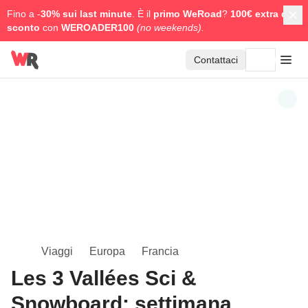
Fino a -
30% sui last minute
. È il
primo WeRoad
?
100€ extra di
sconto
con
WEROADER100
(no weekends).
Contattaci
Viaggi
Europa
Francia
Les 3 Vallées Sci &
Snowboard: settimana