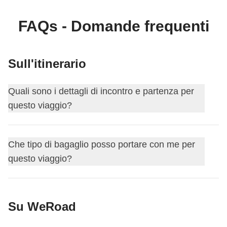
accommodation e delle esperienze in loco. Tramite
WeRoad potrai prenotare il viaggio e gestirlo nella
FAQs - Domande frequenti
tua area personale, come qualsiasi altro WeRoad.
Sull'itinerario
Quali sono i dettagli di incontro e partenza per
questo viaggio?
Questo viaggio inizia a
Meribèl-Mottaret
. Il primo giorno ci
Che tipo di bagaglio posso portare con me per
incontriamo alle
18:00
.
questo viaggio?
Per questo itinerario puoi scegliere il bagaglio che
Su WeRoad
preferisci – noi consigliamo sempre lo zaino, ma puoi
partire anche con una duffel bag, un borsone, oppure (ci