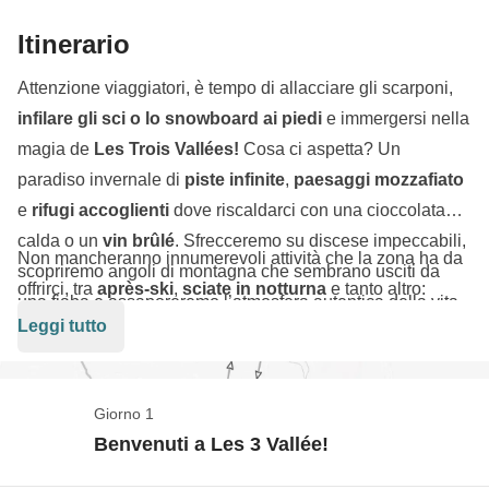
Itinerario
Attenzione viaggiatori, è tempo di allacciare gli scarponi,
infilare gli sci o lo snowboard ai piedi
e immergersi nella
magia de
Les Trois Vallées!
Cosa ci aspetta? Un
paradiso invernale di
piste infinite
,
paesaggi mozzafiato
e
rifugi accoglienti
dove riscaldarci con una cioccolata
calda o un
vin brûlé
. Sfrecceremo su discese impeccabili,
Non mancheranno innumerevoli attività che la zona ha da
scopriremo angoli di montagna che sembrano usciti da
offrirci, tra
après-ski
,
sciate in notturna
e tanto altro:
una fiaba e assaporeremo l’atmosfera autentica della vita
avremo solo l'imbarazzo della scelta. Per non parlare delle
Leggi tutto
alpina.
specialità culinarie
che ci aspettano nei rifugi dopo o
durante una bella sciata! Durante questa settimana bianca,
ogni curva sarà un’
avventura
e ogni tramonto sulle Alpi
Giorno 1
un ricordo da portare nel cuore. Se non sei mai stato nel
Benvenuti a Les 3 Vallée!
comprensorio sciistico più grande d'Europa
, questo è il