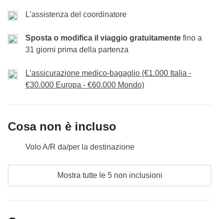
quanto pubblicato, per motivi non prevedibili ed esterni alla
specialità locali
volontà di WeRoad (condizioni climatiche, festività, scioperi,
con un pasto ristoratore e poi
L'assistenza del coordinatore
Cassa comune
: tasse di soggiorno hotel
ecc.)
alterneremo serate nei locali con
Non incluso
: pasti e bevande
relax in spa
. Chi sta
Sposta o modifica il viaggio gratuitamente
fino a
meglio di noi?
31 giorni prima della partenza
Incluso
: cena fondue di benvenuto (giorno 2), cena fondue di
L’assicurazione medico-bagaglio (€1.000 Italia -
arrivederci (giorno 7)
€30.000 Europa - €60.000 Mondo)
Cassa comune
: tasse di soggiorno hotel
Non incluso
: skipass, noleggio attrezzatura e attività extra, pasti
e bevande dove non indicato
Cosa non è incluso
Volo A/R da/per la destinazione
Pasti e bevande dove non indicato
Mostra tutte le 5 non inclusioni
Tutti gli extra che vorrai acquistare e riuscirai ad
infilare nello zaino