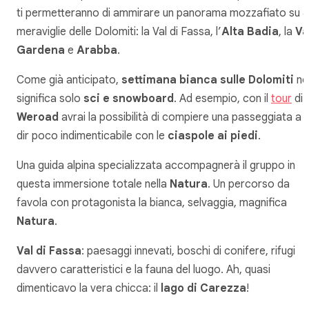
ti permetteranno di ammirare un panorama mozzafiato su 4
meraviglie delle Dolomiti: la Val di Fassa, l’
Alta Badia
, la
Va
Gardena
e
Arabba
.
Come già anticipato,
settimana bianca sulle Dolomiti
no
significa solo
sci e snowboard
. Ad esempio, con il
tour
di
Weroad
avrai la possibilità di compiere una passeggiata a
dir poco indimenticabile con le
ciaspole ai piedi
.
Una guida alpina specializzata accompagnerà il gruppo in
questa immersione totale nella
Natura
. Un percorso da
favola con protagonista la bianca, selvaggia, magnifica
Natura
.
Val di Fassa
: paesaggi innevati, boschi di conifere, rifugi
davvero caratteristici e la fauna del luogo. Ah, quasi
dimenticavo la vera chicca: il
lago di Carezza
!