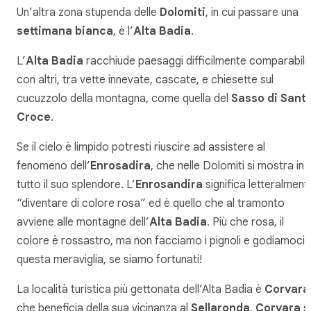
Un’altra zona stupenda delle
Dolomiti
, in cui passare una
settimana bianca
, è l’
Alta Badia
.
L’
Alta Badia
racchiude paesaggi difficilmente comparabili
con altri, tra vette innevate, cascate, e chiesette sul
cucuzzolo della montagna, come quella del
Sasso di Sant
Croce
.
Se il cielo è limpido potresti riuscire ad assistere al
fenomeno dell’
Enrosadira
, che nelle Dolomiti si mostra in
tutto il suo splendore. L’
Enrosandira
significa letteralment
“diventare di colore rosa” ed è quello che al tramonto
avviene alle montagne dell’
Alta Badia
. Più che rosa, il
colore è rossastro, ma non facciamo i pignoli e godiamoci
questa meraviglia, se siamo fortunati!
La località turistica più gettonata dell’Alta Badia è
Corvara
che beneficia della sua vicinanza al
Sellaronda
.
Corvara
si