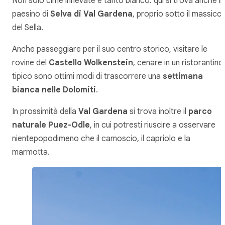
Non solo cime innevate e tanto bianco: qui si trova anche il
paesino di
Selva di Val Gardena
, proprio sotto il massicci
del Sella.
Anche passeggiare per il suo centro storico, visitare le
rovine del
Castello Wolkenstein
, cenare in un ristorantino
tipico sono ottimi modi di trascorrere una
settimana
bianca nelle Dolomiti
.
In prossimità della
Val Gardena
si trova inoltre il
parco
naturale Puez-Odle
, in cui potresti riuscire a osservare
nientepopodimeno che il camoscio, il capriolo e la
marmotta.