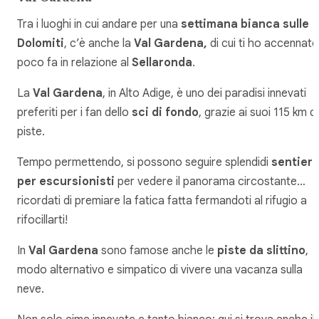
Tra i luoghi in cui andare per una
settimana bianca sulle
Dolomiti
, c’è anche la
Val Gardena,
di cui ti ho accennato
poco fa in relazione al
Sellaronda
.
La
Val Gardena
, in Alto Adige, è uno dei paradisi innevati
preferiti per i fan dello
sci di fondo
, grazie ai suoi 115 km di
piste.
Tempo permettendo, si possono seguire splendidi
sentieri
per escursionisti
per vedere il panorama circostante…
ricordati di premiare la fatica fatta fermandoti al rifugio a
rifocillarti!
In
Val Gardena
sono famose anche le
piste da slittino
,
modo alternativo e simpatico di vivere una vacanza sulla
neve.