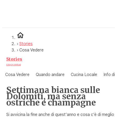
Vai
al
contenuto
›
Stories
›
Cosa Vedere
Stories
A blog by WeRoad
Cosa Vedere
Quando andare
Cucina Locale
Info di
Settimana bianca sulle
Dolomiti, ma senza
ostriche e champagne
Si avvicina la fine anche di quest’anno e cosa c’è di meglio d