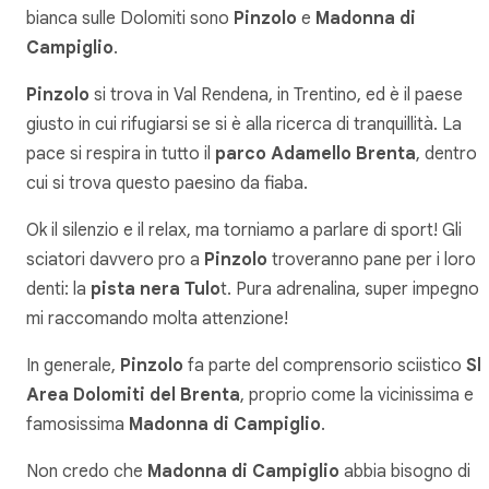
bianca sulle Dolomiti sono
Pinzolo
e
Madonna di
Campiglio
.
Pinzolo
si trova in Val Rendena, in Trentino, ed è il paese
giusto in cui rifugiarsi se si è alla ricerca di tranquillità. La
pace si respira in tutto il
parco Adamello Brenta
, dentro
cui si trova questo paesino da fiaba.
Ok il silenzio e il relax, ma torniamo a parlare di sport! Gli
sciatori davvero pro a
Pinzolo
troveranno pane per i loro
denti: la
pista nera Tulo
t. Pura adrenalina, super impegno 
mi raccomando molta attenzione!
In generale,
Pinzolo
fa parte del comprensorio sciistico
Sk
Area Dolomiti del Brenta
, proprio come la vicinissima e
famosissima
Madonna di Campiglio
.
Non credo che
Madonna di Campiglio
abbia bisogno di