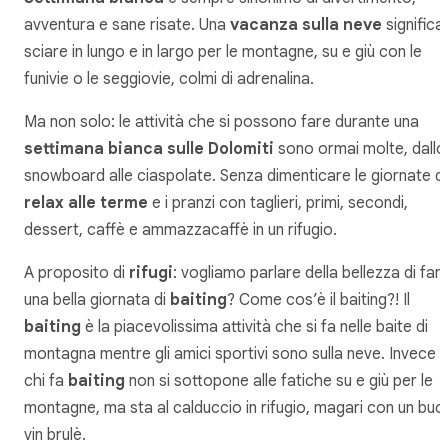
avventura e sane risate. Una
vacanza sulla neve
significa
sciare in lungo e in largo per le montagne, su e giù con le
funivie o le seggiovie, colmi di adrenalina.
Ma non solo: le attività che si possono fare durante una
settimana bianca sulle Dolomiti
sono ormai molte, dallo
snowboard alle ciaspolate. Senza dimenticare le giornate di
relax alle terme
e i pranzi con taglieri, primi, secondi,
dessert, caffè e ammazzacaffè in un rifugio.
A proposito di
rifugi
: vogliamo parlare della bellezza di far
una bella giornata di
baiting
? Come cos’è il baiting?! Il
baiting
è la piacevolissima attività che si fa nelle baite di
montagna mentre gli amici sportivi sono sulla neve. Invece
chi fa
baiting
non si sottopone alle fatiche su e giù per le
montagne, ma sta al calduccio in rifugio, magari con un buo
vin brulè.