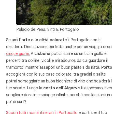
Palacio de Pena, Sintra, Portogallo
Se ami
l’arte e le città colorate
il Portogallo non ti
deluderà. Destinazione perfetta anche per un viaggio di soli
cinque giorni.
A
Lisbona
potrai salire su un tram giallo e
perderti tra colline, vicoli e miradouros da cui guardare il
tramonto, mentre assapori un buon pasteis de nata.
Porto
t
accoglierà con le sue case colorate, tra gradini e salite
potrai sorseggiare un buon bicchiere di vino che scalderà le
tue serate. Lungo la
costa dell’Algarve
ti aspettano invec
scogliere dorate e spiagge infinite, perché non lanciarsi in u
po’ di surf?
Scopri tutti i nostri itinerari in Portogallo
e parti per il tuo