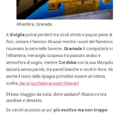
Alhambra, Granada
A
Siviglia
potrai perderti tra vicoli stretti e piazze piene di
fiori, visitare il famoso Alcazar mentre i suoni del flamenco
risuonano la sera nelle taverne.
Granada
ti conquisterà co
l’Alhambra, meraviglia sospesa tra passato arabo e
atmosfera di sogno, mentre
Cordoba
con la sua Mezquita t
lascerà senza parole, tra pareti bianche e vicoli in fiore. Ma
anche il resto della Spagna potrebbe essere un’ottima
scelta,
dai un’occhiata ai nostri itinerari!
Primo viaggio da sola: dove andare? Marocco tra
medine e deserto
Se cerchi un posto un po’
più esotico ma non troppo