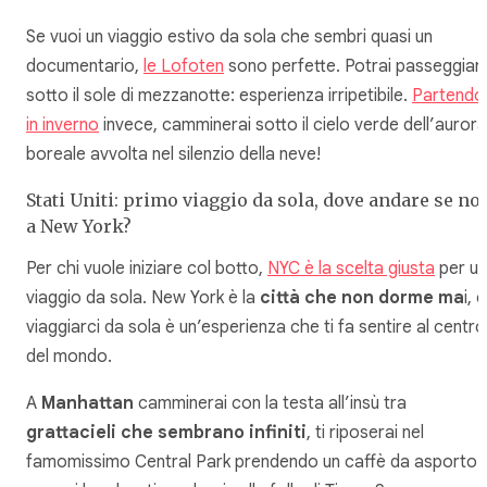
Se vuoi un viaggio estivo da sola che sembri quasi un
documentario,
le Lofoten
sono perfette. Potrai passeggiar
sotto il sole di mezzanotte: esperienza irripetibile.
Partendo
in inverno
invece, camminerai sotto il cielo verde dell’aurora
boreale avvolta nel silenzio della neve!
Stati Uniti: primo viaggio da sola, dove andare se no
a New York?
Per chi vuole iniziare col botto,
NYC è la scelta giusta
per un
viaggio da sola. New York è la
città che non dorme ma
i, e
viaggiarci da sola è un’esperienza che ti fa sentire al centro
del mondo.
A
Manhattan
camminerai con la testa all’insù tra
grattacieli che sembrano infiniti
, ti riposerai nel
famomissimo Central Park prendendo un caffè da asporto