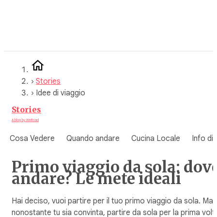
Vai
al
contenuto
›
Stories
›
Idee di viaggio
Stories
A blog by WeRoad
Cosa Vedere
Quando andare
Cucina Locale
Info di
Primo viaggio da sola: dov
andare? Le mete ideali
Hai deciso, vuoi partire per il tuo primo viaggio da sola. Ma
nonostante tu sia convinta, partire da sola per la prima volt