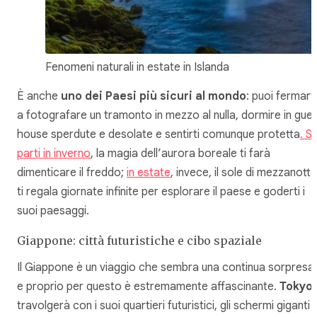
Fenomeni naturali in estate in Islanda
È anche
uno dei Paesi più sicuri al mondo
: puoi fermarti
a fotografare un tramonto in mezzo al nulla, dormire in gue
house sperdute e desolate e sentirti comunque protetta
. S
parti in inverno
, la magia dell’aurora boreale ti farà
dimenticare il freddo;
in estate
, invece, il sole di mezzanotte
ti regala giornate infinite per esplorare il paese e goderti i
suoi paesaggi.
Giappone: città futuristiche e cibo spaziale
Il Giappone è un viaggio che sembra una continua sorpresa,
e proprio per questo è estremamente affascinante.
Tokyo
travolgerà con i suoi quartieri futuristici, gli schermi giganti i