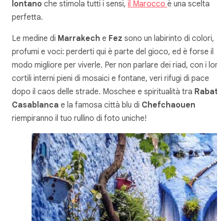
lontano
che stimola tutti i sensi,
il Marocco
è una scelta
perfetta.
Le medine di
Marrakech
e
Fez
sono un labirinto di colori,
profumi e voci: perderti qui è parte del gioco, ed è forse il
modo migliore per viverle. Per non parlare dei riad, con i lor
cortili interni pieni di mosaici e fontane, veri rifugi di pace
dopo il caos delle strade. Moschee e spiritualità tra
Rabat
Casablanca
e la famosa città blu di
Chefchaouen
riempiranno il tuo rullino di foto uniche!