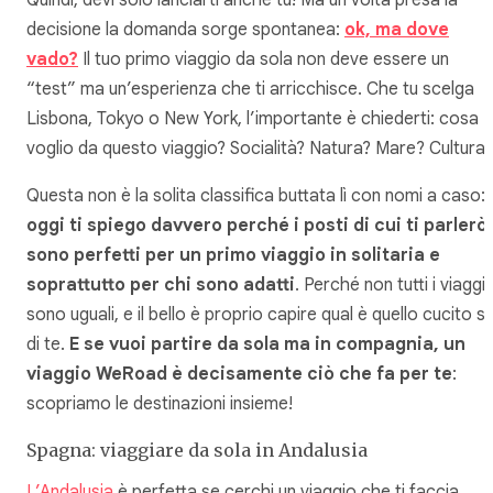
decisione la domanda sorge spontanea:
ok, ma dove
vado?
Il tuo primo viaggio da sola non deve essere un
“test” ma un’esperienza che ti arricchisce. Che tu scelga
Lisbona, Tokyo o New York, l’importante è chiederti: cosa
voglio da questo viaggio? Socialità? Natura? Mare? Cultura?
Questa non è la solita classifica buttata lì con nomi a caso:
oggi ti spiego davvero perché i posti di cui ti parlerò
sono perfetti per un primo viaggio in solitaria e
soprattutto per chi sono adatti
. Perché non tutti i viaggi
sono uguali, e il bello è proprio capire qual è quello cucito s
di te.
E se vuoi partire da sola ma in compagnia, un
viaggio WeRoad è decisamente ciò che fa per te
:
scopriamo le destinazioni insieme!
Spagna: viaggiare da sola in Andalusia
L’Andalusia
è perfetta se cerchi un viaggio che ti faccia