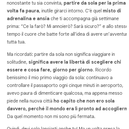
nonostante tu sia convinta,
partire da sola per la prima
volta fa paura
, inutile girarci intorno. C’è quel
misto di
adrenalina e ansia
che ti accompagna già settimane
prima: “Ce la farò? Mi annoierò? Sarà sicuro?” e allo stesso
tempo il cuore che batte forte all’idea di avere un’avventur
tutta tua.
Ma ricordati: partire da sola non significa viaggiare in
solitudine,
significa avere la libertà di scegliere chi
essere e cosa fare, giorno per giorno
. Ricordo
benissimo il mio primo viaggio da sola: continuavo a
controllare il passaporto ogni cinque minuti in aeroporto,
avevo paura di dimenticare qualcosa, ma appena messo
piede nella nuova città
ho capito che non ero sola
davvero, perché il mondo era lì pronto ad accoglierm
Da quel momento non mi sono più fermata.
Quindi, devi solo lanciarti anche tu! Ma un volta presa la