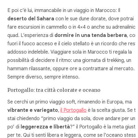
E poi c’è lui, immancabile in un viaggio in Marocco: Il
deserto del Sahara
con le sue dune dorate, dove potrai
fare escursioni in cammello o in 4×4 o anche su adrenalinici
quad. L’esperienza di
dormire in una tenda berbera
, con
fuori il fuoco acceso e il cielo stellato è un ricordo che rest
addosso indelebile. Viaggiare sola in Marocco ti regala la
possibilità di decidere il ritmo: una giornata di trekking, un
hammam rilassante, oppure ore a contrattare al mercato.
Sempre diverso, sempre intenso.
Portogallo: tra città colorate e oceano
Se cerchi un primo viaggio soft, rimanendo in Europa, ma
vibrante e variegato
,
il Portogallo
è la scelta giusta. Se ti
stai chiedendo “primo viaggio da sola, dove andare per un
po’ di
leggerezza e libertà
?” il Portogallo è la meta giust
per te. Qui ti senti libera e leggera, come se l’oceano stess