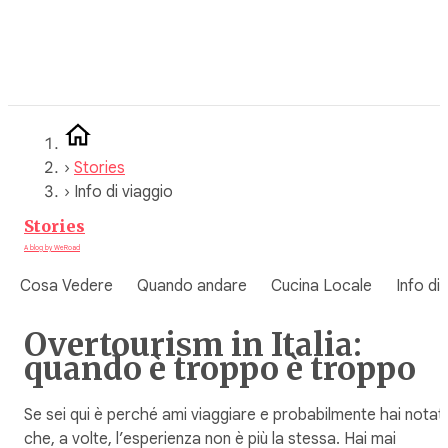
Vai
al
contenuto
›
Stories
›
Info di viaggio
Stories
A blog by WeRoad
Cosa Vedere
Quando andare
Cucina Locale
Info di
Overtourism in Italia:
quando è troppo è troppo
Se sei qui è perché ami viaggiare e probabilmente hai notat
che, a volte, l’esperienza non è più la stessa. Hai mai