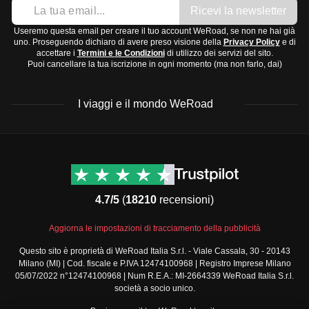
Ricevi la newsletter
l'autunno sono miti.
Abbigliamento:
Centro Italia:
Clima mediterraneo, inverni
miti e
Useremo questa email per creare il tuo account WeRoad, se non ne hai già
T-shirts e maglie leggere
uno. Proseguendo dichiaro di avere preso visione della
Privacy Policy
e di
piovosi
, estati
calde e secche
, con temperature
accettare i
Termini e le Condizioni
di utilizzo dei servizi del sito.
Jeans e pantaloni comodi
Puoi cancellare la tua iscrizione in ogni momento (ma non farlo, dai)
piacevoli in primavera e autunno.
Un maglione o una giacca leggera
Sud Italia e Isole:
Clima tipicamente mediterraneo,
Abiti più eleganti per cene o serate fuori
I viaggi e il mondo WeRoad
inverni
miti e brevi
, estati
molto calde e secche
.
Scarpe:
Primavera e autunno sono ideali per visitare.
Scarpe comode per camminare
Il periodo migliore per visitare l'Italia è tra
aprile e giugno
Sandali per giornate calde
Destinazioni
Info & link utili (si spera)
o
settembre e ottobre
, quando il clima è più mite e le folle
Scarpe più eleganti per occasioni speciali
Viaggi di gruppo Nord
Contatti
America
turistiche sono meno presenti.
FAQ
Accessori e tecnologia:
4.7/5
(
18210
recensioni)
Viaggi di gruppo Centro
Termini e condizioni
Occhiali da sole e cappello
America
Condizioni generali
Caricabatterie per il telefono
Aggiorna le impostazioni di tracciamento della pubblicità
Viaggi di gruppo Sud
Modulo informativo
America
Adattatore universale per prese elettriche
Questo sito è proprietà di WeRoad Italia S.r.l. - Viale Cassala, 30 - 20143
standard
Milano (MI) | Cod. fiscale e P.IVA 12474100968 | Registro Imprese Milano
Viaggi di gruppo Africa
Articoli da toeletta e medicinali:
Policy annullamento
05/07/2022 n°12474100968 | Num R.E.A.: MI-2664339 WeRoad Italia S.r.l.
Viaggi di gruppo Medio
Spazzolino e dentifricio
viaggio
società a socio unico.
Oriente
Cookie policy
Shampoo e sapone in formato da viaggio