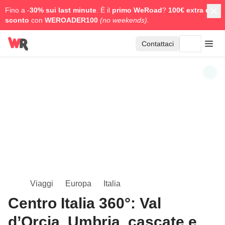
Fino a -
30% sui last minute
. È il
primo WeRoad
?
100€ extra di
sconto
con
WEROADER100
(no weekends).
Contattaci
Viaggi
Europa
Italia
Centro Italia 360°: Val
d’Orcia, Umbria, cascate e