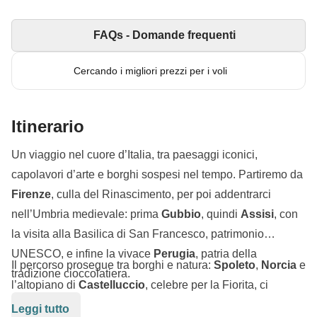
FAQs - Domande frequenti
Cercando i migliori prezzi per i voli
Itinerario
Un viaggio nel cuore d’Italia, tra paesaggi iconici,
capolavori d’arte e borghi sospesi nel tempo. Partiremo da
Firenze
, culla del Rinascimento, per poi addentrarci
nell’Umbria medievale: prima
Gubbio
, quindi
Assisi
, con
la visita alla Basilica di San Francesco, patrimonio
UNESCO, e infine la vivace
Perugia
, patria della
Il percorso prosegue tra borghi e natura:
Spoleto
,
Norcia
e
tradizione cioccolatiera.
l’altopiano di
Castelluccio
, celebre per la Fiorita, ci
regaleranno alcuni degli scenari più affascinanti del
Leggi tutto