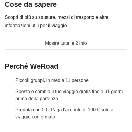
Cose da sapere
delle Torri
Scopri di più su strutture, mezzi di trasporto e altre
Cassa comune del coordinatore
informazioni utili per il viaggio
Le attività ed extra che tutti i partecipanti avranno
I nomi degli hotel verranno condivisi a un paio di
concordato di fare e la relativa quota parte del
Mostra tutte le 2 info
giorni prima della partenza.In queste strutture
coordinatore
potrebbe essere prevista, per alcune delle notti, la
Perché WeRoad
camera condivisa con letto matrimoniale, in quanto
nei piccoli borghi e agriturismi la maggior parte delle
Piccoli gruppi, in media 11 persone
strutture fornisce letti alla francese.
Sposta o cambia il tuo viaggio gratis fino a 31 giorni
Info sulle camere private
prima della partenza
Vedi i dettagli
Prenota con 0 €. Paga l'acconto di 100 € solo a
viaggio confermato