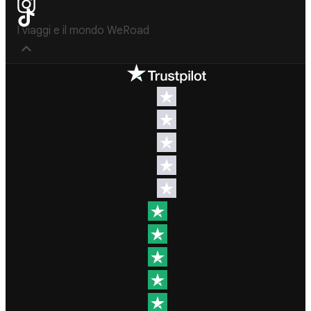
I viaggi e il mondo WeRoad
Destinazioni
Info & link utili (si
spera)
Viaggi di
gruppo Nord
Contatti
America
FAQ
Viaggi di
gruppo
Termini e
Centro
condizioni
America
Condizioni
Viaggi di
generali
gruppo Sud
Modulo
America
informativo
Viaggi di
standard
gruppo Africa
Policy