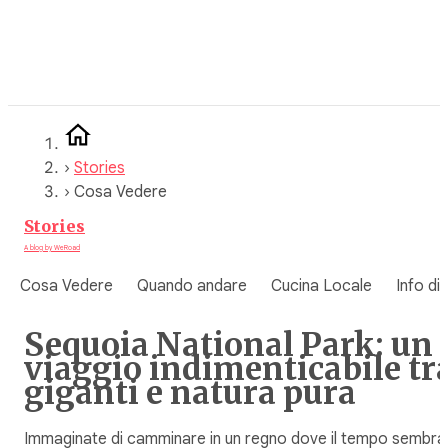
Vai
al
contenuto
›
Stories
›
Cosa Vedere
Stories
A blog by WeRoad
Cosa Vedere
Quando andare
Cucina Locale
Info di
Sequoia National Park: un
viaggio indimenticabile tr
giganti e natura pura
Immaginate di camminare in un regno dove il tempo sembra