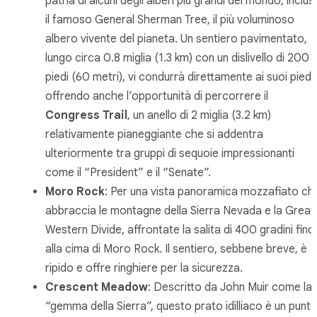
patria di alcuni degli alberi più grandi del mondo, inclus
il famoso General Sherman Tree, il più voluminoso
albero vivente del pianeta. Un sentiero pavimentato,
lungo circa 0.8 miglia (1.3 km) con un dislivello di 200
piedi (60 metri), vi condurrà direttamente ai suoi piedi,
offrendo anche l’opportunità di percorrere il
Congress Trail
, un anello di 2 miglia (3.2 km)
relativamente pianeggiante che si addentra
ulteriormente tra gruppi di sequoie impressionanti
come il “President” e il “Senate”.
Moro Rock
: Per una vista panoramica mozzafiato ch
abbraccia le montagne della Sierra Nevada e la Great
Western Divide, affrontate la salita di 400 gradini fino
alla cima di Moro Rock. Il sentiero, sebbene breve, è
ripido e offre ringhiere per la sicurezza.
Crescent Meadow
: Descritto da John Muir come la
“gemma della Sierra”, questo prato idilliaco è un punt