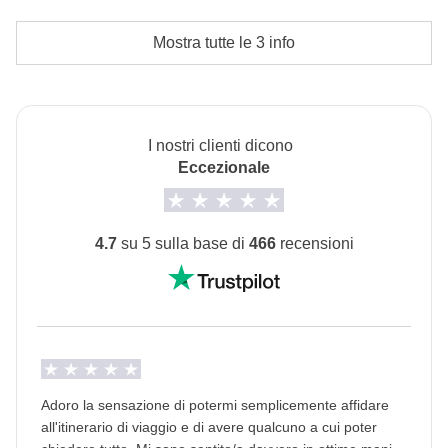
Le attività ed extra che tutti i partecipanti avranno
Alloggi
concordato di fare e la relativa quota parte del
Mostra tutte le 3 info
Hotel
coordinatore. Le attività pagate con la Cassa Comune
L'opzione no-sharing room non è disponibile per tutti i
sono svolte da fornitori locali terzi e valgono le loro
turni.
condizioni; WeRoad non interviene nella gestione né
I nostri clienti dicono
assume responsabilità
Trasporti
Eccezionale
Noleggio auto e mezzi pubblici in città.
Info sulle camere private
4.7
su 5 sulla base di
466
recensioni
Vedi i dettagli
Adoro la sensazione di potermi semplicemente affidare
all'itinerario di viaggio e di avere qualcuno a cui poter