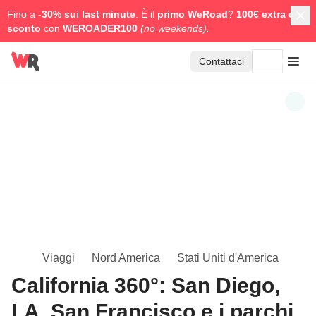
Fino a -
30% sui last minute
. È il
primo WeRoad
?
100€ extra di
sconto
con
WEROADER100
(no weekends).
Contattaci
Viaggi
Nord America
Stati Uniti d'America
California 360°: San Diego,
LA, San Francisco e i parchi