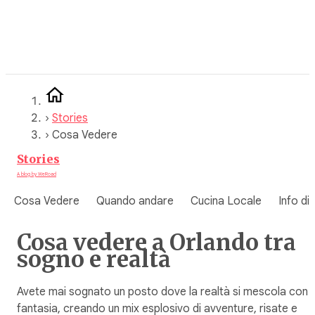
Vai
al
contenuto
›
Stories
›
Cosa Vedere
Stories
A blog by WeRoad
Cosa Vedere
Quando andare
Cucina Locale
Info di
Cosa vedere a Orlando tra
sogno e realtà
Avete mai sognato un posto dove la realtà si mescola con l
fantasia, creando un mix esplosivo di avventure, risate e