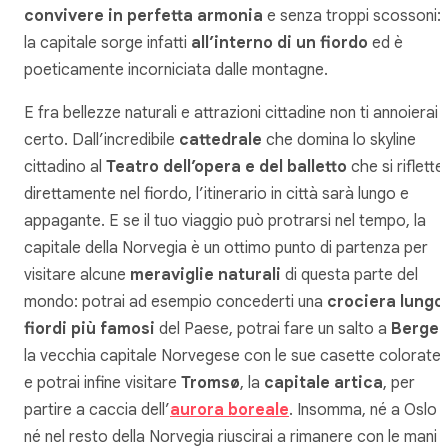
convivere in perfetta armonia
e senza troppi scossoni:
la capitale sorge infatti
all’interno di un fiordo
ed è
poeticamente incorniciata dalle montagne.
E fra bellezze naturali e attrazioni cittadine non ti annoierai d
certo. Dall’incredibile
cattedrale
che domina lo skyline
cittadino al
Teatro dell’opera e del balletto
che si riflette
direttamente nel fiordo, l’itinerario in città sarà lungo e
appagante. E se il tuo viaggio può protrarsi nel tempo, la
capitale della Norvegia è un ottimo punto di partenza per
visitare alcune
meraviglie naturali
di questa parte del
mondo: potrai ad esempio concederti una
crociera lungo 
fiordi più famosi
del Paese, potrai fare un salto a
Berge
la vecchia capitale Norvegese con le sue casette colorate,
e potrai infine visitare
Tromsø
, la
capitale artica
, per
partire a caccia dell’
aurora boreale
. Insomma, né a Oslo
né nel resto della Norvegia riuscirai a rimanere con le mani i