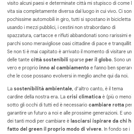
visito alcuni paesi e determinate città mi stupisco di come l
vita sia completamente diversa dal luogo in cui vivo. Ci son
pochissime automobili in giro, tutti si spostano in bicicletta 
usando i mezzi pubblici, i cestini non strabordano di
spazzatura, cartacce e rifiuti abbandonati sono rarissimi e i
parchi sono meravigliose oasi cittadine di pace e tranquillità
Se non ti è mai capitato è arrivato il momento di visitare un
delle tante
città sostenibili
sparse
per il globo
. Sono un
vero e proprio
inno al cambiamento
e fanno ben sperare
che le cose possano evolversi in meglio anche qui da noi.
La
sostenibilità ambientale
, d’altro canto, è il tema
cardine della nostra era. La
crisi climatica
è (più o meno)
sotto gli occhi di tutti ed è necessario
cambiare rotta
per
garantire un futuro a noi e alle prossime generazioni. E uno
dei tanti modi per cambiare è
lasciarsi ispirare da chi h
fatto del green il proprio modo di vivere
. In fondo se i