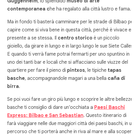
Guggenheim
, lo splendido
museo di arte
contemporanea c
he ha regalato alla città lustro e fama.
Ma in fondo ti basterà camminare per le strade di Bilbao pe
capire come si viva bene in questa città, perché è vivace e
presente a se stessa. Il
centro storico
è un piccolo
gioiello, da girare in lungo e in largo lungo le sue Siete Calles
E quando ti verrà fame potrai fermarti per uno spuntino in
uno dei tanti bar e locali che si affacciano sulle viuzze del
quartiere per fare il pieno di
pintxos
, le tipiche
tapas
basche
, accompagnandole magari a una bella
caña di
birra
.
Se poi vuoi fare un giro più lungo e scoprire le altre bellezze
basche ti consiglio di dare un’occhiata a
Paesi Baschi
Express: Bilbao e San Sebastian
. Questo itinerario di
farà viaggiare nelle due maggiori città dei paesi baschi, in un
percorso che ti porterà anche in riva al mare e alla scopert