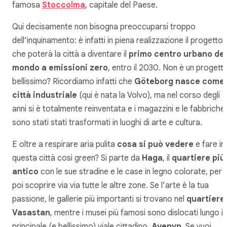
famosa
Stoccolma
, capitale del Paese.
Qui decisamente non bisogna preoccuparsi troppo
dell’inquinamento: è infatti in piena realizzazione il progetto
che poterà la città a diventare il
primo centro urbano del
mondo a emissioni zero
, entro il 2030. Non è un progett
bellissimo? Ricordiamo infatti che
Göteborg nasce come
città industriale
(qui è nata la Volvo), ma nel corso degli
anni si è totalmente reinventata e i magazzini e le fabbriche
sono stati stati trasformati in luoghi di arte e cultura.
E oltre a respirare aria pulita
cosa si può vedere
e fare in
questa città così green? Si parte da
Haga
, il
quartiere più
antico
con le sue stradine e le case in legno colorate, per
poi scoprire via via tutte le altre zone. Se l’arte è la tua
passione, le gallerie più importanti si trovano nel
quartiere
Vasastan
, mentre i musei più famosi sono dislocati lungo il
principale (e bellissimo) viale cittadino,
Avenyn
. Se vuoi