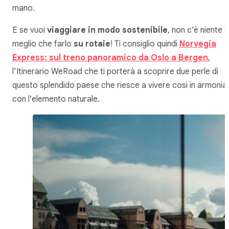
mano.
E se vuoi
viaggiare in modo sostenibile
, non c’è niente d
meglio che farlo
su rotaie
! Ti consiglio quindi
Norvegia
Express: sul treno panoramico da Oslo a Bergen
,
l’Itinerario WeRoad che ti porterà a scoprire due perle di
questo splendido paese che riesce a vivere così in armonia
con l’elemento naturale.