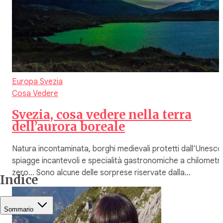
Europa
Svezia
Cosa Vedere
Svezia, cosa vedere nella terra
dell’aurora boreale
Natura incontaminata, borghi medievali protetti dall’Unesco
spiagge incantevoli e specialità gastronomiche a chilometr
zero… Sono alcune delle sorprese riservate dalla…
Indice
Sommario