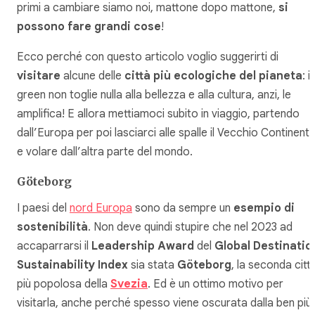
primi a cambiare siamo noi, mattone dopo mattone,
si
possono fare grandi cose
!
Ecco perché con questo articolo voglio suggerirti di
visitare
alcune delle
città più ecologiche del pianeta
: il
green non toglie nulla alla bellezza e alla cultura, anzi, le
amplifica! E allora mettiamoci subito in viaggio, partendo
dall’Europa per poi lasciarci alle spalle il Vecchio Continent
e volare dall’altra parte del mondo.
Göteborg
I paesi del
nord Europa
sono da sempre un
esempio di
sostenibilità
. Non deve quindi stupire che nel 2023 ad
accaparrarsi il
Leadership Award
del
Global Destinatio
Sustainability Index
sia stata
Göteborg
, la seconda citt
più popolosa della
Svezia
. Ed è un ottimo motivo per
visitarla, anche perché spesso viene oscurata dalla ben più