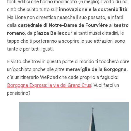
tanti edifici che hanno modificato (in meglio) il volto di una
città che punta tutto sull’
innovazione e la sostenibilità
.
Ma Lione non dimentica neanche il suo passato, e infatti
dalla
cattedrale di Notre-Dame de Fourvière
al
teatro
romano
, da
piazza Bellecour
ai tanti musei cittadini, le
tappe che ti porteranno a scoprire le sue attrazioni sono
tante e per tutti i gusti.
E visto che trovi in questa parte di mondo ti toccherà dare
un’occhiata anche alle altre
meraviglie della Borgogna
. 
c’è un itinerario WeRoad che cade proprio a fagiuolo:
Borgogna Express: la via dei Grand Crus
! Vuoi farci un
pensierino?