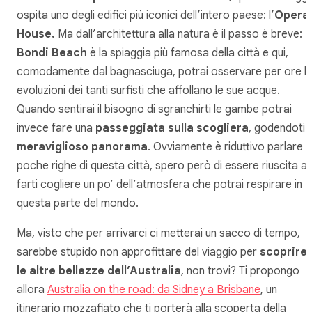
ospita uno degli edifici più iconici dell’intero paese: l’
Opera
House.
Ma dall’architettura alla natura è il passo è breve:
Bondi Beach
è la spiaggia più famosa della città e qui,
comodamente dal bagnasciuga, potrai osservare per ore l
evoluzioni dei tanti surfisti che affollano le sue acque.
Quando sentirai il bisogno di sgranchirti le gambe potrai
invece fare una
passeggiata sulla scogliera
, godendoti il
meraviglioso panorama
. Ovviamente è riduttivo parlare i
poche righe di questa città, spero però di essere riuscita a
farti cogliere un po’ dell’atmosfera che potrai respirare in
questa parte del mondo.
Ma, visto che per arrivarci ci metterai un sacco di tempo,
sarebbe stupido non approfittare del viaggio per
scoprire
le altre bellezze dell’Australia
, non trovi? Ti propongo
allora
Australia on the road: da Sidney a Brisbane
, un
itinerario mozzafiato che ti porterà alla scoperta della