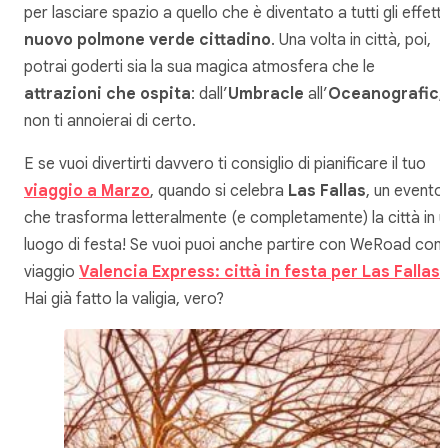
per lasciare spazio a quello che è diventato a tutti gli effetti 
nuovo polmone verde cittadino
. Una volta in città, poi,
potrai goderti sia la sua magica atmosfera che le
attrazioni che ospita
: dall’
Umbracle
all’
Oceanografic
,
non ti annoierai di certo.
E se vuoi divertirti davvero ti consiglio di pianificare il tuo
viaggio a Marzo
, quando si celebra
Las Fallas
, un evento
che trasforma letteralmente (e completamente) la città in u
luogo di festa! Se vuoi puoi anche partire con WeRoad con i
viaggio
Valencia Express: città in festa per Las Fallas
!
Hai già fatto la valigia, vero?