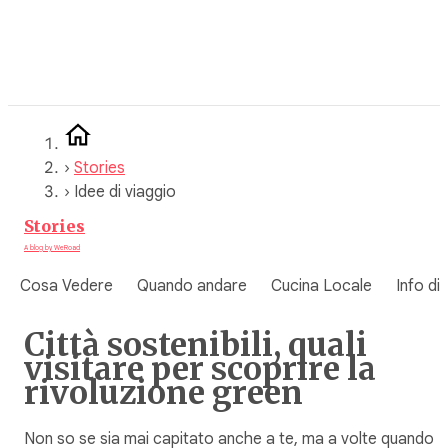
Vai
al
contenuto
›
Stories
›
Idee di viaggio
Stories
A blog by WeRoad
Cosa Vedere
Quando andare
Cucina Locale
Info di
Città sostenibili, quali
visitare per scoprire la
rivoluzione green
Non so se sia mai capitato anche a te, ma a volte quando