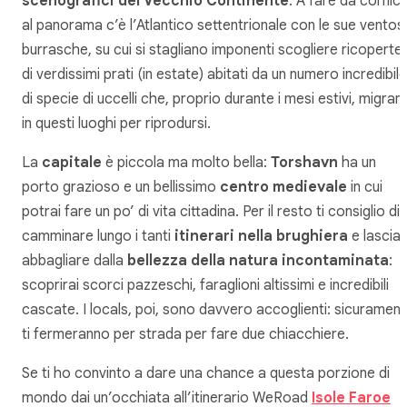
scenografici del Vecchio Continente
. A fare da cornic
al panorama c’è l’Atlantico settentrionale con le sue ventos
burrasche, su cui si stagliano imponenti scogliere ricoperte
di verdissimi prati (in estate) abitati da un numero incredibile
di specie di uccelli che, proprio durante i mesi estivi, migran
in questi luoghi per riprodursi.
La
capitale
è piccola ma molto bella:
Torshavn
ha un
porto grazioso e un bellissimo
centro medievale
in cui
potrai fare un po’ di vita cittadina. Per il resto ti consiglio di
camminare lungo i tanti
itinerari nella brughiera
e lasciar
abbagliare dalla
bellezza della natura incontaminata
:
scoprirai scorci pazzeschi, faraglioni altissimi e incredibili
cascate. I locals, poi, sono davvero accoglienti: sicuramen
ti fermeranno per strada per fare due chiacchiere.
Se ti ho convinto a dare una chance a questa porzione di
mondo dai un’occhiata all’itinerario WeRoad
Isole Faroe