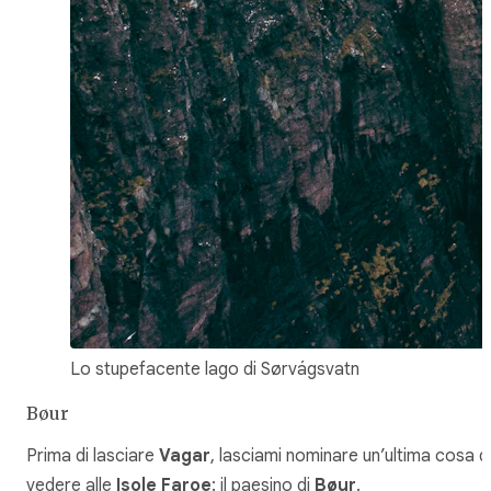
Lo stupefacente lago di Sørvágsvatn
Bøur
Prima di lasciare
Vagar
, lasciami nominare un’ultima cosa d
vedere alle
Isole Faroe
: il paesino di
Bøur
.