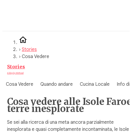
Vai
al
contenuto
›
Stories
›
Cosa Vedere
Stories
A blog by WeRoad
Cosa Vedere
Quando andare
Cucina Locale
Info di
Cosa vedere alle Isole Faroe
terre inesplorate
Se sei alla ricerca di una meta ancora parzialmente
inesplorata e quasi completamente incontaminata, le Isole