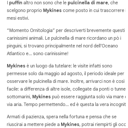
I
puffin
altro non sono che le
pulcinella di mare
, che
scelgono proprio
Mykines
come posto in cui trascorrere i
mesi estivi.
“Momento Ornitologia” per descriverti brevemente questi
carinissimi animali. Le pulcinella di mare ricordano un pò i
pinguini, si trovano principalmente nel nord dell’Oceano
Atlantico e… sono carinissime!
Mykines
è un luogo da tutelare: le visite infatti sono
permesse solo da maggio ad agosto, il periodo ideale per
osservare le pulcinella di mare. Inoltre, arrivarci non è così
facile: a differenza di altre isole, collegate da ponti o tunnel
sottomarini,
Mykines
può essere raggiunta solo via mare o
via aria. Tempo permettendo… ed è questa la vera incognita
Armati di pazienza, spera nella fortuna e pensa che se
riuscirai a mettere piede a
Mykines
, potrai riempirti gli occh