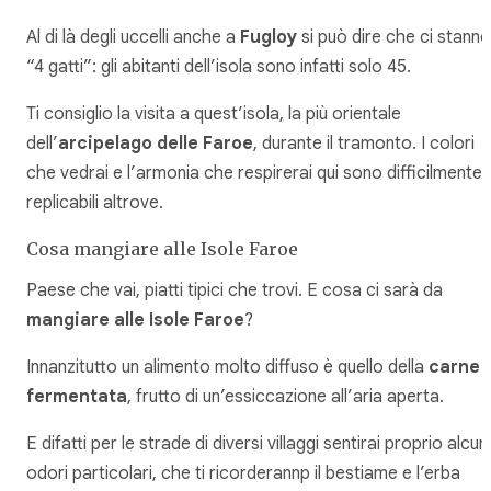
Al di là degli uccelli anche a
Fugloy
si può dire che ci stanno
“4 gatti”: gli abitanti dell’isola sono infatti solo 45.
Ti consiglio la visita a quest’isola, la più orientale
dell’
arcipelago delle Faroe
, durante il tramonto. I colori
che vedrai e l’armonia che respirerai qui sono difficilmente
replicabili altrove.
Cosa mangiare alle Isole Faroe
Paese che vai, piatti tipici che trovi. E cosa ci sarà da
mangiare alle Isole Faroe
?
Innanzitutto un alimento molto diffuso è quello della
carne
fermentata
, frutto di un’essiccazione all’aria aperta.
E difatti per le strade di diversi villaggi sentirai proprio alcuni
odori particolari, che ti ricorderannp il bestiame e l’erba