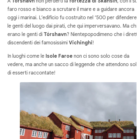
A
Tórshavn
non perderti la
fortezza di Skansin
, con il su
faro rosso e bianco a scrutare il mare e a guidare ancora
oggi i marinai. L’edificio fu costruito nel ‘500 per difendere
le genti del luogo dai pirati, che qui imperversavano. Ma chi
erano le genti di
Tórshavn
? Nientepopodimeno che i diretti
discendenti dei famosissimi
Vichinghi
!
In luoghi come le
Isole Faroe
non ci sono solo cose da
vedere, ma anche un sacco di leggende che attendono sol
di esserti raccontate!