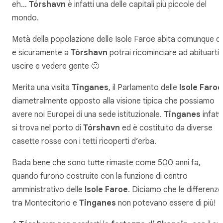
eh…
Tórshavn
è infatti una delle capitali più piccole del
mondo.
Metà della popolazione delle Isole Faroe abita comunque qu
e sicuramente a
Tórshavn
potrai ricominciare ad abituarti 
uscire e vedere gente 🙂
Merita una visita
Tinganes
, il Parlamento delle
Isole Faroe
diametralmente opposto alla visione tipica che possiamo
avere noi Europei di una sede istituzionale.
Tinganes
infatti
si trova nel porto di
Tórshavn
ed è costituito da diverse
casette rosse con i tetti ricoperti d’erba.
Bada bene che sono tutte rimaste come 500 anni fa,
quando furono costruite con la funzione di centro
amministrativo delle
Isole Faroe
. Diciamo che le differenze
tra Montecitorio e
Tinganes
non potevano essere di più!