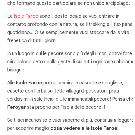
che formano questo particolare se non unico arcipelago.
Le
Isole Faroe
sono il posto ideale se vuoi entrare in
contatto profondo con la natura, se il trekking è il tuo pane
quotidiano… O se semplicemente vuoi staccare dalla vita
frenetica di tutti i giorni.
In un luogo in cui le pecore sono più degli umani potrai fare il
miracoloso detox dalla gente di cui tutti ogni tanto abbiamo
bisogno.
Alle
Isole Faroe
potrai ammirare cascate e scogliere,
casette con l’erba sui tetti, villaggi di pescatori, prati
verdissimi in stile Heidi e… le immancabili pecore! Pensa che
Føroyar
sta proprio per “isola delle pecore”!
Se ti sei incuriosito e vuoi saperne di più, continua a leggere
per scoprire meglio
cosa vedere alle Isole Faroe
!