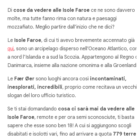
Di
cose da vedere alle Isole Faroe
ce ne sono davvero
molte, ma tutte fanno rima con natura e paesaggi
mozzafiato. Meglio partire dall’inizio che ne dici?
Le
Isole Faroe
, di cui ti avevo brevemente accennato già
qui
, sono un arcipelago disperso nell’Oceano Atlantico, con
a nord l’Islanda e a sud la Scozia. Appartengono al Regno di
Danimarca, insieme alla nazione omonima e alla Groenlandia
Le
Fær Øer
sono luoghi ancora così
incontaminati,
inesplorati, incredibili
, proprio come recitava un vecchi
slogan del loro ufficio turistico.
Se ti stai domandando
cosa ci sarà mai da vedere alle
Isole Faroe
, remote e per ora semi sconosciute, ti basta
sapere che esse sono ben 18! A cui si aggiungono scogli
disabitati e isolotti vari, fino ad arrivare a quota
779 terre