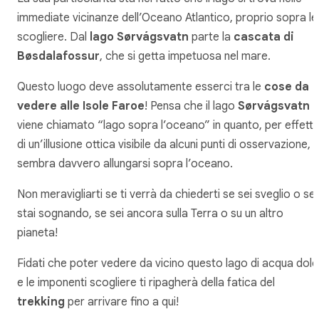
immediate vicinanze dell’Oceano Atlantico, proprio sopra le
scogliere. Dal
lago Sørvágsvatn
parte la
cascata di
Bøsdalafossur
, che si getta impetuosa nel mare.
Questo luogo deve assolutamente esserci tra le
cose da
vedere alle Isole Faroe
! Pensa che il lago
Sørvágsvatn
viene chiamato “lago sopra l’oceano” in quanto, per effett
di un’illusione ottica visibile da alcuni punti di osservazione,
sembra davvero allungarsi sopra l’oceano.
Non meravigliarti se ti verrà da chiederti se sei sveglio o se
stai sognando, se sei ancora sulla Terra o su un altro
pianeta!
Fidati che poter vedere da vicino questo lago di acqua dol
e le imponenti scogliere ti ripagherà della fatica del
trekking
per arrivare fino a qui!