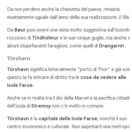
Da non perdere anche la chiesetta del paese, rimasta
esattamente uguale dall’anno della sua realizzazione, il 1865
Da
Bøur
puoi avere una vista molto suggestiva sull’isolotto
roccioso di
Tindhólmur
e le sue cinque guglie, ma anche s
alcuni stupefacenti faraglioni, come quelli di
Drangarnir
.
Tórshavn
Tórshavn
significa letteralmente “porto di Thor” e già solo
questo la fa entrare di diritto tra le
cose da vedere alle
Isole Faroe
.
Anche se in realtà tra il dio della Marvel e la pacifica cittadi
dell’isola di
Stremoy
non c’è molto in comune.
Tórshavn
è la
capitale delle Isole Faroe
, nonchè il suo
centro economico e culturale. Non aspettarti una metropoli