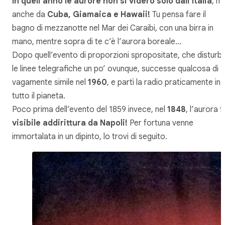
In quell’anno le aurore non si videro solo dall’Italia
, m
anche da
Cuba, Giamaica e Hawaii!
Tu pensa fare il
bagno di mezzanotte nel Mar dei Caraibi, con una birra in
mano, mentre sopra di te c’è l’aurora boreale…
Dopo quell’evento di proporzioni spropositate, che disturb
le linee telegrafiche un po’ ovunque, successe qualcosa di
vagamente simile nel
1960
, e partì la radio praticamente in
tutto il pianeta.
Poco prima dell’evento del 1859 invece, nel
1848
, l’aurora f
visibile addirittura da Napoli!
Per fortuna venne
immortalata in un dipinto, lo trovi di seguito.