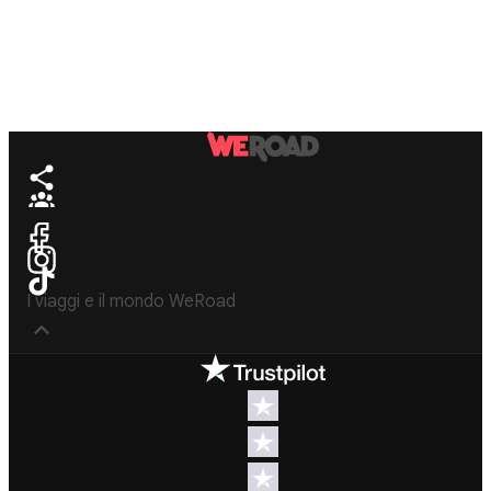
I viaggi e il mondo WeRoad
Destinazioni
Info & link utili (si
spera)
Viaggi di
gruppo Nord
Contatti
America