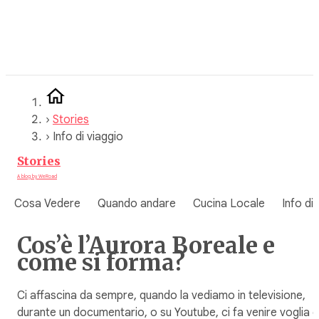
Vai
al
contenuto
›
Stories
›
Info di viaggio
Stories
A blog by WeRoad
Cosa Vedere
Quando andare
Cucina Locale
Info di
Cos’è l’Aurora Boreale e
come si forma?
Ci affascina da sempre, quando la vediamo in televisione,
durante un documentario, o su Youtube, ci fa venire voglia d