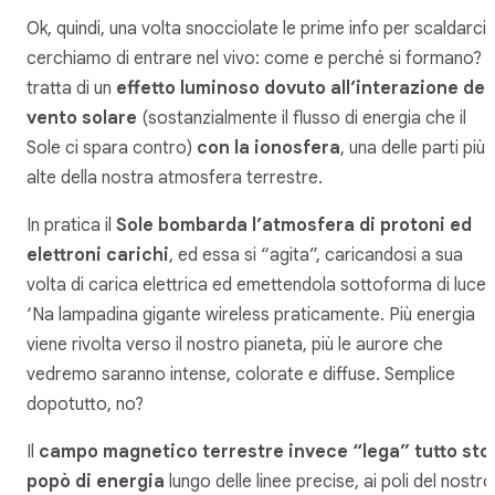
Ok, quindi, una volta snocciolate le prime info per scaldarci,
cerchiamo di entrare nel vivo: come e perché si formano? S
tratta di un
effetto luminoso dovuto all’interazione del
vento solare
(sostanzialmente il flusso di energia che il
Sole ci spara contro)
con la ionosfera
, una delle parti più
alte della nostra atmosfera terrestre.
In pratica il
Sole bombarda l’atmosfera di protoni ed
elettroni carichi
, ed essa si “agita”, caricandosi a sua
volta di carica elettrica ed emettendola sottoforma di luce.
‘Na lampadina gigante wireless praticamente. Più energia
viene rivolta verso il nostro pianeta, più le aurore che
vedremo saranno intense, colorate e diffuse. Semplice
dopotutto, no?
Il
campo magnetico terrestre invece “lega” tutto sto
popò di energia
lungo delle linee precise, ai poli del nostro