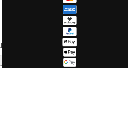
Viaggi di
whistleblow
gruppo Nord
Gestisci i tu
Europa
WeRoad!
Tutte le
Sitemap
destinazioni
Corporate info
Il mondo WeRoad
Indice
Lavora con
Come
noi
funziona
Sommario
Lavora con
Fasce d'età
noi se sei un
Il buon
DEV
WeRoader
Corporate
Mood di
website
viaggio
LinkedIn
Cosa dicono
Twitter
di noi su
Trustpilot
Cos'è