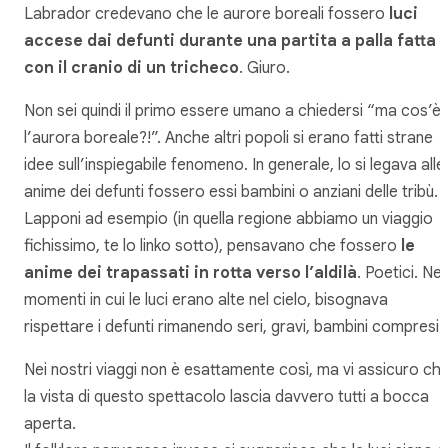
Labrador credevano che le aurore boreali fossero
luci
accese dai defunti durante una partita a palla fatta
con il cranio di un tricheco
. Giuro.
Non sei quindi il primo essere umano a chiedersi “ma cos’è
l’aurora boreale?!”. Anche altri popoli si erano fatti strane
idee sull’inspiegabile fenomeno. In generale, lo si legava alle
anime dei defunti fossero essi bambini o anziani delle tribù. I
Lapponi ad esempio (in quella regione abbiamo un viaggio
fichissimo, te lo linko sotto), pensavano che fossero
le
anime dei trapassati in rotta verso l’aldilà
. Poetici. Nei
momenti in cui le luci erano alte nel cielo, bisognava
rispettare i defunti rimanendo seri, gravi, bambini compresi.
Nei nostri viaggi non è esattamente così, ma vi assicuro ch
la vista di questo spettacolo lascia davvero tutti a bocca
aperta.