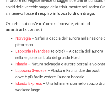
Il folklore norvegese invece ci suggerisce che le luci siano gl
spiriti delle vecchie sagge della tribù, mentre nell’antica Cin
si riteneva fosse
il respiro infuocato di un drago
.
Ora che sai cos’è un’aurora boreale, vieni ad
ammirarla con noi
Norvegia
– Safari a caccia dell’aurora nella nazione pi
pittoresca
Lapponia Finlandese
(e oltre) – A caccia dell’aurora
nella regione simbolo del grande Nord
Islanda
– Natura selvaggia e aurore boreali a volontà
Lapponia Svedese
– Abisko e Kiruna, due dei posti
dove è più facile vedere l’aurora boreale
Islanda Express
– Una full immersion nello spazio di un
weekend lungo