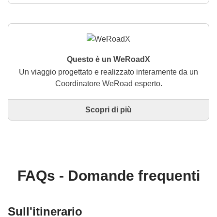
Questo è un WeRoadX
Un viaggio progettato e realizzato interamente da un
Coordinatore WeRoad esperto.
Scopri di più
Questo è un viaggio progettato e realizzato
interamente da un Coordinatore WeRoad esperto. Il
Coordinatore si occupa di tutto il viaggio: dalla
definizione dell'itinerario alla selezione delle
accommodation e delle esperienze in loco. Tramite
WeRoad potrai prenotare il viaggio e gestirlo nella
FAQs - Domande frequenti
tua area personale, come qualsiasi altro WeRoad.
Sull'itinerario