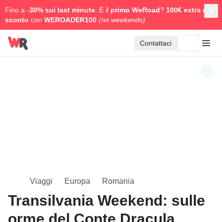
Fino a -
30% sui last minute
. È il
primo WeRoad
?
100€ extra di
sconto
con
WEROADER100
(no weekends).
Contattaci
Viaggi
Europa
Romania
Transilvania Weekend: sulle
orme del Conte Dracula