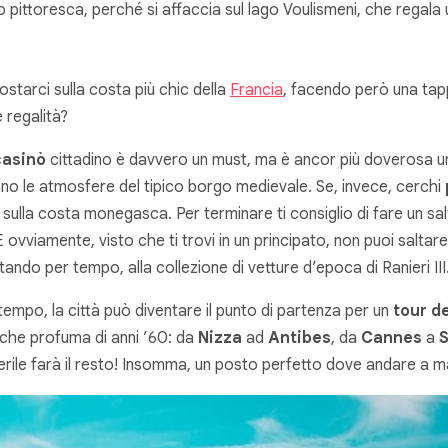
lto pittoresca, perché si affaccia sul lago Voulismeni, che rega
ostarci sulla costa più chic della
Francia
, facendo però una ta
e regalità?
casinò
cittadino è davvero un must, ma è ancor più doverosa un
ano le atmosfere del tipico borgo medievale. Se, invece, cerchi
 sulla costa monegasca. Per terminare ti consiglio di fare un sal
E ovviamente, visto che ti trovi in un principato, non puoi saltare
ando per tempo, alla collezione di vetture d’epoca di Ranieri III
empo, la città può diventare il punto di partenza per un
tour d
che profuma di anni ’60: da
Nizza
ad
Antibes
, da
Cannes
a
S
rile farà il resto! Insomma, un posto perfetto dove andare a m