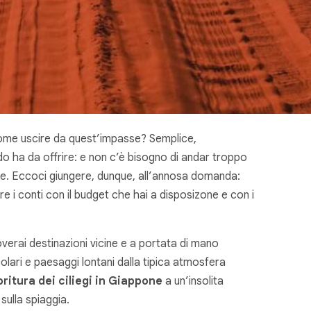
 Come uscire da quest’impasse? Semplice,
ndo ha da offrire: e non c’è bisogno di andar troppo
gie. Eccoci giungere, dunque, all’annosa domanda:
e i conti con il budget che hai a disposizone e con i
roverai destinazioni vicine e a portata di mano
olari e paesaggi lontani dalla tipica atmosfera
oritura dei ciliegi in Giappone
a un’insolita
 sulla spiaggia.