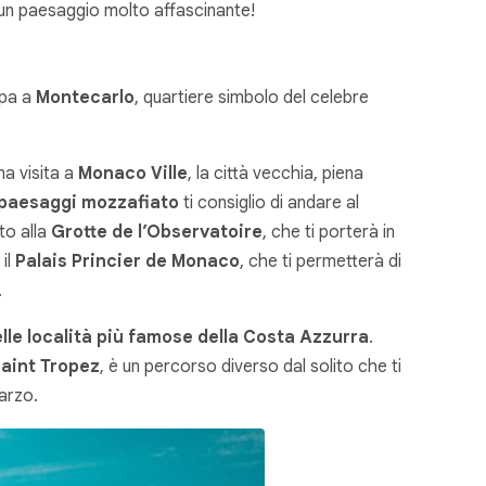
la un paesaggio molto affascinante!
ppa a
Montecarlo
, quartiere simbolo del celebre
a visita a
Monaco Ville
, la città vecchia, piena
paesaggi mozzafiato
ti consiglio di andare al
to alla
Grotte de l’Observatoire
, che ti porterà in
 il
Palais Princier de Monaco
, che ti permetterà di
.
elle località più famose della Costa Azzurra
.
aint Tropez
, è un percorso diverso dal solito che ti
arzo.