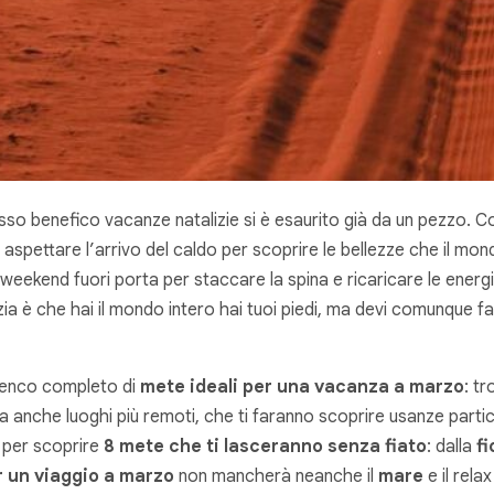
lusso benefico vacanze natalizie si è esaurito già da un pezzo.
 aspettare l’arrivo del caldo per scoprire le bellezze che il mo
 weekend fuori porta per staccare la spina e ricaricare le ener
ia è che hai il mondo intero hai tuoi piedi, ma devi comunque far
elenco completo di
mete ideali per una vacanza a marzo
: t
a anche luoghi più remoti, che ti faranno scoprire usanze partic
 per scoprire
8 mete che ti lasceranno senza fiato
: dalla
fi
r un viaggio a marzo
non mancherà neanche il
mare
e il relax