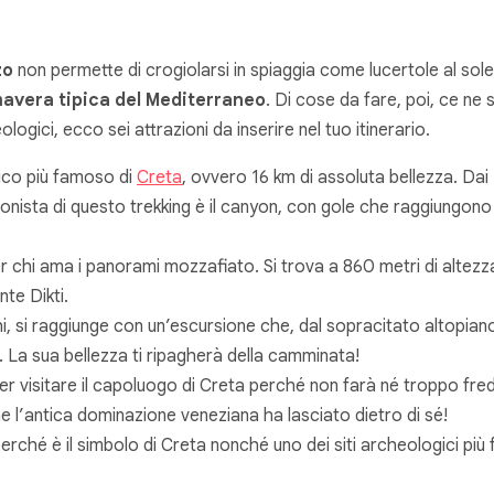
zo
non permette di crogiolarsi in spiaggia come lucertole al sole
mavera tipica del Mediterraneo
. Di cose da fare, poi, ce ne
eologici, ecco sei attrazioni da inserire nel tuo itinerario.
tico più famoso di
Creta
, ovvero 16 km di assoluta bellezza. Dai 1
gonista di questo trekking è il canyon, con gole che raggiungono
 chi ama i panorami mozzafiato. Si trova a 860 metri di altezza 
nte Dikti.
thi, si raggiunge con un’escursione che, dal sopracitato altopiano
ti. La sua bellezza ti ripagherà della camminata!
er visitare il capoluogo di Creta perché non farà né troppo fre
he l’antica dominazione veneziana ha lasciato dietro di sé!
erché è il simbolo di Creta nonché uno dei siti archeologici più 