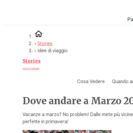
Vai
al
Pa
contenuto
›
Stories
›
Idee di viaggio
Stories
A blog by WeRoad
Cosa Vedere
Quando a
Dove andare a Marzo 20
Vacanze a marzo? No problem! Dalle mete più vicine 
perfette in primavera!