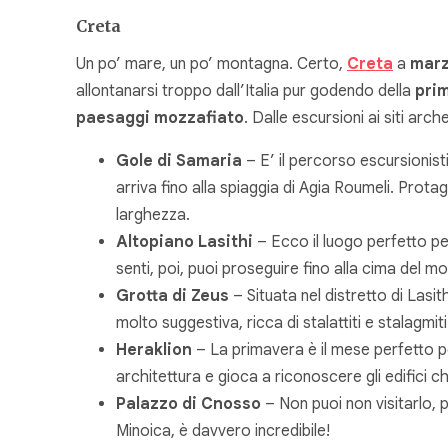
Creta
Un po’ mare, un po’ montagna. Certo,
Creta
a
mar
allontanarsi troppo dall’Italia pur godendo della
pri
paesaggi mozzafiato
. Dalle escursioni ai siti arch
Gole di Samaria
– E’ il percorso escursionis
arriva fino alla spiaggia di Agia Roumeli. Prota
larghezza.
Altopiano Lasithi
– Ecco il luogo perfetto per
senti, poi, puoi proseguire fino alla cima del mo
Grotta di Zeus
– Situata nel distretto di Lasi
molto suggestiva, ricca di stalattiti e stalagmi
Heraklion
– La primavera è il mese perfetto p
architettura e gioca a riconoscere gli edifici c
Palazzo di Cnosso
– Non puoi non visitarlo, p
Minoica, è davvero incredibile!