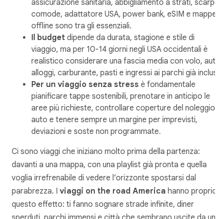
assicurazione sanitaria, abbigliamento a strati, scarpe
comode, adattatore USA, power bank, eSIM e mappe
offline sono tra gli essenziali.
Il budget
dipende da durata, stagione e stile di
viaggio, ma per 10-14 giorni negli USA occidentali è
realistico considerare una fascia media con volo, auto
alloggi, carburante, pasti e ingressi ai parchi già inclusi
Per un viaggio senza stress
è fondamentale
pianificare tappe sostenibili, prenotare in anticipo le
aree più richieste, controllare coperture del noleggio
auto e tenere sempre un margine per imprevisti,
deviazioni e soste non programmate.
Ci sono viaggi che iniziano molto prima della partenza:
davanti a una mappa, con una playlist già pronta e quella
voglia irrefrenabile di vedere l’orizzonte spostarsi dal
parabrezza. I
viaggi on the road America
hanno proprio
questo effetto: ti fanno sognare strade infinite, diner
sperduti, parchi immensi e città che sembrano uscite da un