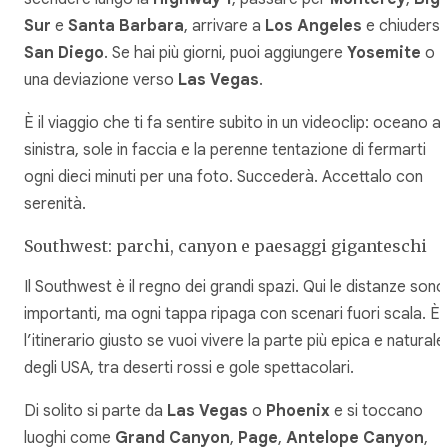
Sur
e
Santa Barbara
, arrivare a
Los Angeles
e chiudersi
San Diego
. Se hai più giorni, puoi aggiungere
Yosemite
o
una deviazione verso
Las Vegas
.
È il viaggio che ti fa sentire subito in un videoclip: oceano a
sinistra, sole in faccia e la perenne tentazione di fermarti
ogni dieci minuti per una foto. Succederà. Accettalo con
serenità.
Southwest: parchi, canyon e paesaggi giganteschi
Il Southwest è il regno dei grandi spazi. Qui le distanze sono
importanti, ma ogni tappa ripaga con scenari fuori scala. È
l’itinerario giusto se vuoi vivere la parte più epica e naturale
degli USA, tra deserti rossi e gole spettacolari.
Di solito si parte da
Las Vegas
o
Phoenix
e si toccano
luoghi come
Grand Canyon
,
Page
,
Antelope Canyon
,