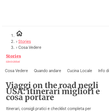
Vai
al
contenuto
›
Stories
›
Cosa Vedere
Stories
A blog by WeRoad
Cosa Vedere
Quando andare
Cucina Locale
Info di
Viaggi on the road negli
USA: itinerari migliori e
cosa portare
Itinerari, consigli pratici e checklist completa per