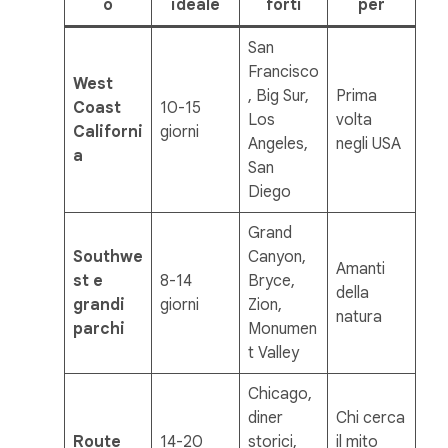
o
ideale
forti
per
San
Francisco
West
, Big Sur,
Prima
Coast
10-15
Los
volta
Californi
giorni
Angeles,
negli USA
a
San
Diego
Grand
Southwe
Canyon,
Amanti
st e
8-14
Bryce,
della
grandi
giorni
Zion,
natura
parchi
Monumen
t Valley
Chicago,
diner
Chi cerca
Route
14-20
storici,
il mito