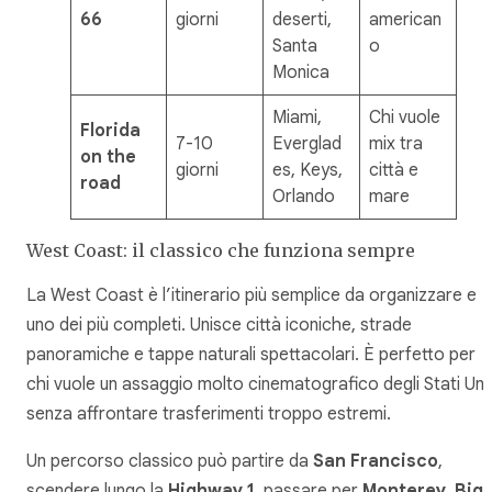
66
giorni
deserti,
american
Santa
o
Monica
Miami,
Chi vuole
Florida
7-10
Everglad
mix tra
on the
giorni
es, Keys,
città e
road
Orlando
mare
West Coast: il classico che funziona sempre
La West Coast è l’itinerario più semplice da organizzare e
uno dei più completi. Unisce città iconiche, strade
panoramiche e tappe naturali spettacolari. È perfetto per
chi vuole un assaggio molto cinematografico degli Stati Unit
senza affrontare trasferimenti troppo estremi.
Un percorso classico può partire da
San Francisco
,
scendere lungo la
Highway 1
, passare per
Monterey
,
Big