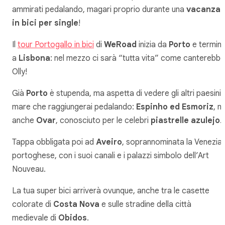
ammirati pedalando, magari proprio durante una
vacanza
in bici per single
!
Il
tour Portogallo in bici
di
WeRoad
inizia da
Porto
e termin
a
Lisbona
: nel mezzo ci sarà “tutta vita” come canterebbe
Olly!
Già
Porto
è stupenda, ma aspetta di vedere gli altri paesini 
mare che raggiungerai pedalando:
Espinho ed Esmoriz
, m
anche
Ovar
, conosciuto per le celebri
piastrelle azulejo
.
Tappa obbligata poi ad
Aveiro
, soprannominata la Venezia
portoghese, con i suoi canali e i palazzi simbolo dell’Art
Nouveau.
La tua super bici arriverà ovunque, anche tra le casette
colorate di
Costa Nova
e sulle stradine della città
medievale di
Obidos
.