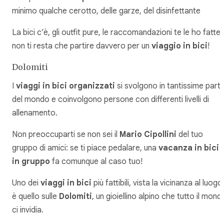
minimo qualche cerotto, delle garze, del disinfettante
La bici c’è, gli outfit pure, le raccomandazioni te le ho fatte,
non ti resta che partire davvero per un
viaggio in bici
!
Dolomiti
I
viaggi in bici organizzati
si svolgono in tantissime parti
del mondo e coinvolgono persone con differenti livelli di
allenamento.
Non preoccuparti se non sei il
Mario Cipollini
del tuo
gruppo di amici: se ti piace pedalare, una
vacanza in bici
in gruppo
fa comunque al caso tuo!
Uno dei
viaggi in bici
più fattibili, vista la vicinanza al luogo
è quello sulle
Dolomiti
, un gioiellino alpino che tutto il mond
ci invidia.