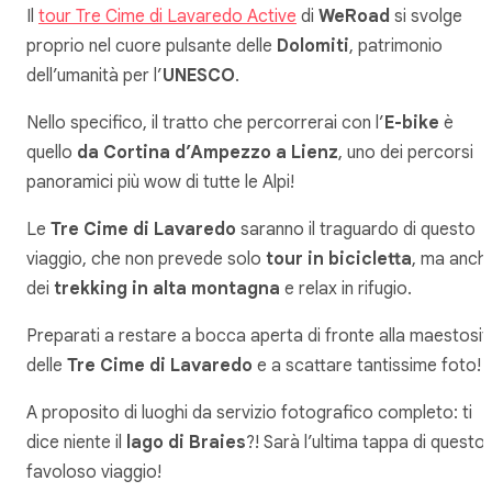
Il
tour Tre Cime di Lavaredo Active
di
WeRoad
si svolge
proprio nel cuore pulsante delle
Dolomiti
, patrimonio
dell’umanità per l’
UNESCO
.
Nello specifico, il tratto che percorrerai con l’
E-bike
è
quello
da Cortina d’Ampezzo a Lienz
, uno dei percorsi
panoramici più wow di tutte le Alpi!
Le
Tre Cime di Lavaredo
saranno il traguardo di questo
viaggio, che non prevede solo
tour in bicicletta
, ma anch
dei
trekking in alta montagna
e relax in rifugio.
Preparati a restare a bocca aperta di fronte alla maestosit
delle
Tre Cime di Lavaredo
e a scattare tantissime foto!
A proposito di luoghi da servizio fotografico completo: ti
dice niente il
lago di Braies
?! Sarà l’ultima tappa di questo
favoloso viaggio!