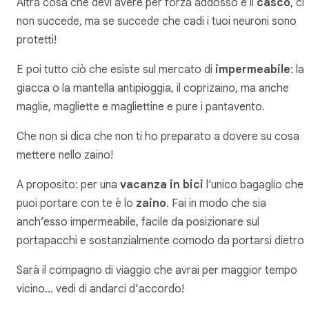
Altra cosa che devi avere per forza addosso è il
casco
, c
non succede, ma se succede che cadi i tuoi neuroni sono
protetti!
E poi tutto ciò che esiste sul mercato di
impermeabile
: la
giacca o la mantella antipioggia, il coprizaino, ma anche
maglie, magliette e magliettine e pure i pantavento.
Che non si dica che non ti ho preparato a dovere su cosa
mettere nello zaino!
A proposito: per una
vacanza in bici
l’unico bagaglio che
puoi portare con te è lo
zaino
. Fai in modo che sia
anch’esso impermeabile, facile da posizionare sul
portapacchi e sostanzialmente comodo da portarsi dietro!
Sarà il compagno di viaggio che avrai per maggior tempo
vicino… vedi di andarci d’accordo!