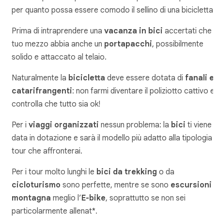
per quanto possa essere comodo il sellino di una bicicletta!
Prima di intraprendere una
vacanza in bici
accertati che il
tuo mezzo abbia anche un
portapacchi
, possibilmente
solido e attaccato al telaio.
Naturalmente la
bicicletta
deve essere dotata di
fanali e
catarifrangenti
: non farmi diventare il poliziotto cattivo e
controlla che tutto sia ok!
Per i
viaggi organizzati
nessun problema: la
bici
ti viene
data in dotazione e sarà il modello più adatto alla tipologia d
tour che affronterai.
Per i tour molto lunghi le
bici da trekking
o da
cicloturismo
sono perfette, mentre se sono
escursioni i
montagna
meglio l’
E-bike
, soprattutto se non sei
particolarmente allenat*.