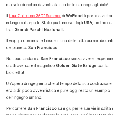
ma solo di inchini davanti alla sua bellezza ineguagliabile!
Il
tour California 360° Summer
di
WeRoad
ti porta a visitare
in lungo e il largo lo Stato più famoso degli
USA
, on the roa
tra i
Grandi Parchi Nazionali
.
Il viaggio comincia e finisce in una delle città più mirabolanti
del pianeta:
San Francisco
!
Non puoi andare a
San Francisco
senza vivere l’experienc
di attraversare il magnifico
Golden Gate Bridge
con la
bicicletta!
Un’opera di ingegneria che al tempo della sua costruzione
era a dir poco avveniristica e pure oggi resta un esempio
dell’ingegno umano.
Percorrere
San Francisco
su e giù per le sue vie in salita è 