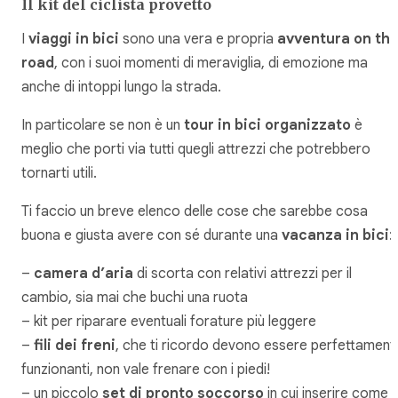
Il kit del ciclista provetto
I
viaggi in bici
sono una vera e propria
avventura on th
road
, con i suoi momenti di meraviglia, di emozione ma
anche di intoppi lungo la strada.
In particolare se non è un
tour in bici organizzato
è
meglio che porti via tutti quegli attrezzi che potrebbero
tornarti utili.
Ti faccio un breve elenco delle cose che sarebbe cosa
buona e giusta avere con sé durante una
vacanza in bici
:
–
camera d’aria
di scorta con relativi attrezzi per il
cambio, sia mai che buchi una ruota
– kit per riparare eventuali forature più leggere
–
fili dei freni
, che ti ricordo devono essere perfettament
funzionanti, non vale frenare con i piedi!
– un piccolo
set di pronto soccorso
in cui inserire come