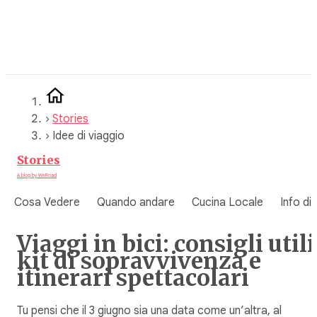
Vai
al
contenuto
›
Stories
›
Idee di viaggio
Stories
A blog by WeRoad
Cosa Vedere
Quando andare
Cucina Locale
Info di
Viaggi in bici: consigli utili
kit di sopravvivenza e
itinerari spettacolari
Tu pensi che il 3 giugno sia una data come un’altra, al