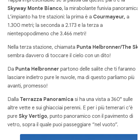
Tappa imprescindibile se si passa da queste parti è la
Skyway Monte Bianco
, la mirabolante funivia panoramica
L’impianto ha tre stazioni: la prima è a
Courmayeur,
a
1.300 metri; la seconda a 2.173 e la terza a
nientepopodimeno che 3.466 metri!
Nella terza stazione, chiamata
Punta Helbronner/The Sk
sembra davvero di toccare il cielo con un dito!
Da
Punta Helbronner
partono delle salite che ti faranno
lasciare indietro pure le nuvole, ma di questo parliamo più
avanti, promesso!
Dalla
Terrazza Panoramica
si ha una vista a 360° sulle
altre vette e sui ghiacciai perenni. E per i più temerari c’è
pure
Sky Vertigo
, punto panoramico con il pavimento di
vetro, sopra il quale puoi passeggiare “nel vuoto”.