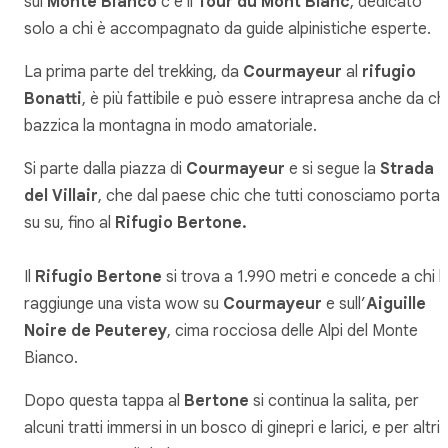
sul
Monte Bianco
c’è il
Tour du Mont Blanc
, dedicato
solo a chi è accompagnato da guide alpinistiche esperte.
La prima parte del trekking, da
Courmayeur
al
rifugio
Bonatti
, è più fattibile e può essere intrapresa anche da ch
bazzica la montagna in modo amatoriale.
Si parte dalla piazza di
Courmayeur
e si segue la
Strada
del Villair
, che dal paese chic che tutti conosciamo porta
su su, fino al
Rifugio Bertone.
Il
Rifugio Bertone
si trova a 1.990 metri e concede a chi l
raggiunge una vista wow su
Courmayeur
e sull’
Aiguille
Noire de Peuterey
, cima rocciosa delle Alpi del Monte
Bianco.
Dopo questa tappa al
Bertone
si continua la salita, per
alcuni tratti immersi in un bosco di ginepri e larici, e per altri 