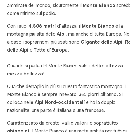
ammirate del mondo, sicuramente il
Monte Bianco
sarebb
come minimo sul podio.
Con i suoi
4.806 metri
d’altezza, il
Monte Bianco
è la
montagna più alta delle
Alpi
, ma anche di tutta Europa. Non
a caso i soprannomi più usati sono
Gigante delle Alpi
,
Re
delle Alpi
e
Tetto d’Europa
.
Quando si parla del Monte Bianco vale il detto:
altezza
mezza bellezza
!
Qualche dettaglio in più su questa fantastica montagna: il
Monte Bianco è sempre innevato, 365 giorni all’anno. Si
colloca nelle
Alpi Nord-occidentali
e ha la doppia
nazionalità: una parte è italiana e una francese.
Caratterizzato da creste, valli e valloni, e soprattutto
ghiacciai
, il Monte Bianco è una meta ambita per tutti gli