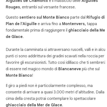
Aiguilles de Chamonix
e il massiccio delle
Aiguilles
Rouges
, entrambi sul versante francese.
Questo
sentiero sul Monte Bianco
parte dal
Rifugio di
Plan de l’Aiguille
e arriva fino a
Montenvers,
tappa
fondamentale prima di raggiungere il
ghiacciaio della Mer
de Glace
.
Durante la camminata si attraversano ruscelli, valli e in alcun
punti ci sono addirittura dei gradini scavati nella roccia per
favorire gli escursionisti. Tutto così idilliaco che ti sembrerà
di essere nel magico mondo di
Biancaneve
più che sul
Monte Bianco
!
Il giro a piedi non è particolarmente complesso, ma
consente di arrivare a quasi 3.000 metri d’altitudine. Dalla
cima della cresta potrai contemplare lo spettacolare
ghiacciaio della Mer de Glace
.