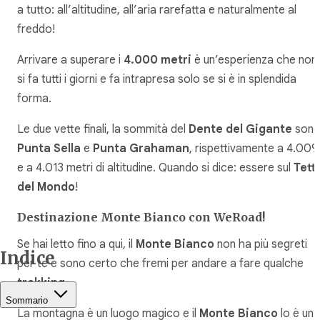
a tutto: all’altitudine, all’aria rarefatta e naturalmente al
freddo!
Arrivare a superare i
4.000 metri
è un’esperienza che non
si fa tutti i giorni e fa intrapresa solo se si è in splendida
forma.
Le due vette finali, la sommità del
Dente del Gigante
son
Punta Sella
e
Punta Grahaman
, rispettivamente a 4.009
e a 4.013 metri di altitudine. Quando si dice: essere sul
Tett
del Mondo
!
Destinazione Monte Bianco con WeRoad!
Se hai letto fino a qui, il
Monte Bianco
non ha più segreti
Indice
per te e sono certo che fremi per andare a fare qualche
trekking
.
Sommario
La montagna è un luogo magico e il
Monte Bianco
lo è un