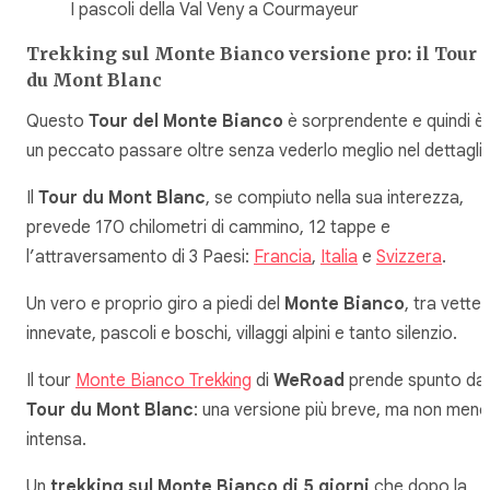
I pascoli della Val Veny a Courmayeur
Trekking sul Monte Bianco versione pro: il Tour
du Mont Blanc
Questo
Tour del Monte Bianco
è sorprendente e quindi è
un peccato passare oltre senza vederlo meglio nel dettaglio
Il
Tour du Mont Blanc
, se compiuto nella sua interezza,
prevede 170 chilometri di cammino, 12 tappe e
l’attraversamento di 3 Paesi:
Francia
,
Italia
e
Svizzera
.
Un vero e proprio giro a piedi del
Monte Bianco
, tra vette
innevate, pascoli e boschi, villaggi alpini e tanto silenzio.
Il tour
Monte Bianco Trekking
di
WeRoad
prende spunto dal
Tour du Mont Blanc
: una versione più breve, ma non meno
intensa.
Un
trekking sul Monte Bianco di 5 giorni
che dopo la