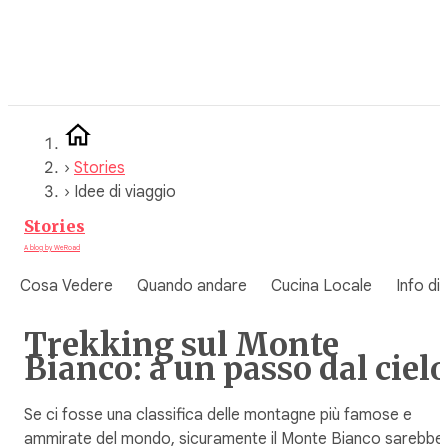
Vai
al
contenuto
›
Stories
›
Idee di viaggio
Stories
A blog by WeRoad
Cosa Vedere
Quando andare
Cucina Locale
Info di
Trekking sul Monte
Bianco: a un passo dal ciel
Se ci fosse una classifica delle montagne più famose e
ammirate del mondo, sicuramente il Monte Bianco sarebbe