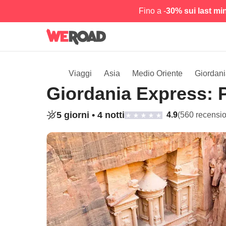
Fino a -
30% sui last mi
Viaggi
Asia
Medio Oriente
Giordan
Giordania Express: P
5 giorni •
4 notti
4.9
(560 recensio