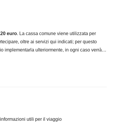
ad infilare nello zaino :)
 "Cosa è incluso"
20 euro
. La cassa comune viene utilizzata per
artecipare, oltre ai servizi qui indicati; per questo
io implementarla ulteriormente, in ogni caso verrà
 che contribuiranno a rendere unico il nostro percorso.
 differenza delle usanze italiane, la mancia è una
 viaggiatori responsabili riteniamo opportuno
 canoni e alla cultura locale!
informazioni utili per il viaggio
ranno concordato di fare e la relativa quota parte del