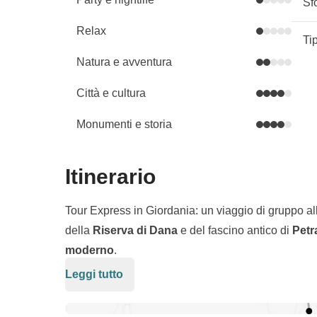
Sf
Relax
Ti
Natura e avventura
Città e cultura
Monumenti e storia
Itinerario
Tour Express in Giordania: un viaggio di gruppo a
della
Riserva di Dana
e del fascino antico di
Petr
moderno
.
Leggi tutto
Un viaggio in Giordania è una delle esperienze che
molteplici esperienze: dall’archeologia al trekking, 