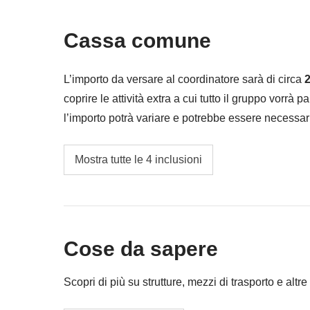
Tutti gli extra che vorrai acquistare e riuscirai 
Cassa comune
Tutto ciò che non è menzionato nella sezione
L’importo da versare al coordinatore sarà di circa
2
coprire le attività extra a cui tutto il gruppo vorrà p
l’importo potrà variare e potrebbe essere necessar
restituita la differenza non utilizzata.
Guida locale
Mostra tutte le 4 inclusioni
Cassa comune del coordinatore
Le mance per tutti i fornitori di servizi locali
In questo paese tutti se l’aspettano perchè, a
Cose da sapere
parte consistente della loro retribuzione e da
ricompensare i servizi ricevuti adeguandoci ai
Scopri di più su strutture, mezzi di trasporto e altre 
Le attività ed extra che tutti i partecipanti av