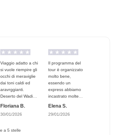
Comune sono svolte da fornitori locali terzi e
te nel deserto.
rviene nella gestione né assume responsabilità
in comune e non ad uso esclusivo dei partecipanti
 tutti i turni.
Viaggio adatto a chi
Il programma del
si vuole riempire gli
tour è organizzato
occhi di meraviglie
molto bene,
riodo di Ramadan: questo vuol dire che il viaggio
dai toni caldi ed
essendo un
tura dei luoghi pubblici. Il pranzo al sacco
aravrggianti.
express abbiamo
il giorno potremo mangiare in zone private. Essere
Deserto del Wadi
incastrato molte
adizioni locali come questa, sarà un'occasione per
Rum, epico!
attività ma i ritmi
Floriana B.
Elena S.
sono sostenibili. Ho
30/01/2026
29/01/2026
vissuto
un'esperienza
meravigliosa.
e a 5 stelle