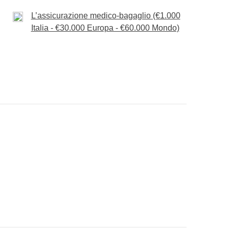
L’assicurazione medico-bagaglio (€1.000
Italia - €30.000 Europa - €60.000 Mondo)
rata a tutti i punti di interesse del viaggio,