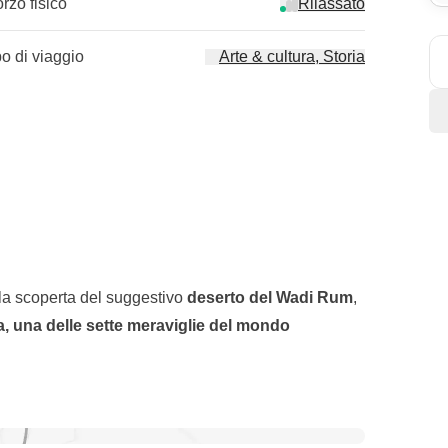
orzo fisico
Rilassato
po di viaggio
Arte & cultura, Storia
lla scoperta del suggestivo
deserto del Wadi Rum
,
a,
una delle sette meraviglie del mondo
 tutti dovrebbero fare nella vita perché racchiude
dalla fotografia alle escursioni, dal deserto alla