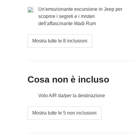
Un'emozionante escursione in Jeep per
scoprire i segreti e i misteri
dell'affascinante Wadi Rum
Mostra tutte le 8 inclusioni
Cosa non è incluso
Volo A/R da/per la destinazione
L'acquisto del Jordan Pass (che garantisce l'ent
Mostra tutte le 5 non inclusioni
compresa la Visita di Petra)
Pasti e bevande dove non indicato