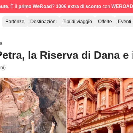
nute
. È il
primo WeRoad
?
100€ extra di sconto
con
WEROAD
Partenze
Destinazioni
Tipi di viaggio
Offerte
Eventi
ia
etra, la Riserva di Dana e
ni)