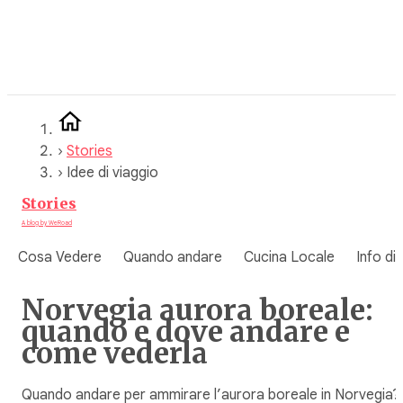
Vai
al
contenuto
›
Stories
›
Idee di viaggio
Stories
A blog by WeRoad
Cosa Vedere
Quando andare
Cucina Locale
Info di
Norvegia aurora boreale:
quando e dove andare e
come vederla
Quando andare per ammirare l’aurora boreale in Norvegia?