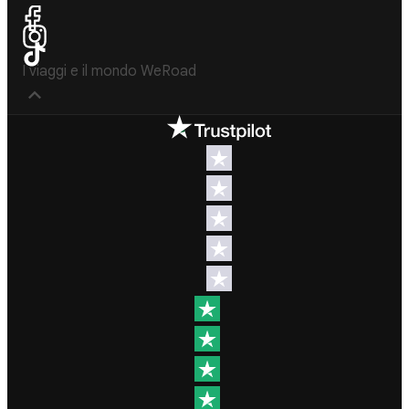
I viaggi e il mondo WeRoad
Destinazioni
Info & link utili (si
spera)
Viaggi di
gruppo Nord
Contatti
America
FAQ
Viaggi di
gruppo
Termini e
Centro
condizioni
America
Condizioni
Viaggi di
generali
gruppo Sud
Modulo
America
informativo
Viaggi di
standard