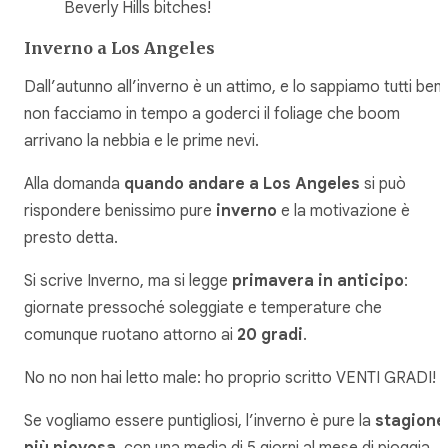
Beverly Hills bitches!
Inverno a Los Angeles
Dall’autunno all’inverno è un attimo, e lo sappiamo tutti ben
non facciamo in tempo a goderci il foliage che boom
arrivano la nebbia e le prime nevi.
Alla domanda
quando andare a Los Angeles
si può
rispondere benissimo pure
inverno
e la motivazione è
presto detta.
Si scrive Inverno, ma si legge
primavera in anticipo
:
giornate pressoché soleggiate e temperature che
comunque ruotano attorno ai
20 gradi
.
No no non hai letto male: ho proprio scritto VENTI GRADI!
Se vogliamo essere puntigliosi, l’inverno è pure la
stagione
più piovosa
, con una media di 5 giorni al mese di pioggia.