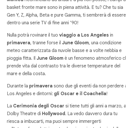
basket fronte mare sono in piena attività. E tu? Che tu sia
Gen Y, Z, Alpha, Beta e pure Gamma, ti sembrerà di essere
dentro una serie TV di fine anni ’90!
Nulla potrà rovinare il tuo
viaggio a Los Angeles
in
primavera
, tranne forse il
June Gloom
, una condizione
meteo caratterizzata da nuvole basse e a volte nebbia e
pioggia fitta. Il
June Gloom
è un fenomeno atmosferico c
prende vita dal contrasto tra le diverse temperature del
mare e della costa.
Durante la
primavera
sono due gli eventi da non perdere a
Los Angeles e dintorni:
gli Oscar e il Coachella
!
La
Cerimonia degli Oscar
si tiene tutti gli anni a marzo, al
Dolby Theatre di
Hollywood
. La vedo davvero dura tu
riesca a imbucarti, ma puoi sempre immergerti