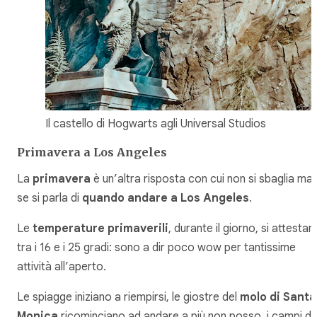
Il castello di Hogwarts agli Universal Studios
Primavera a Los Angeles
La
primavera
è un’altra risposta con cui non si sbaglia mai
se si parla di
quando andare a Los Angeles
.
Le
temperature primaverili
, durante il giorno, si attestan
tra i 16 e i 25 gradi: sono a dir poco wow per tantissime
attività all’aperto.
Le spiagge iniziano a riempirsi, le giostre del
molo di Santa
Monica
ricominciano ad andare a più non posso, i campi d