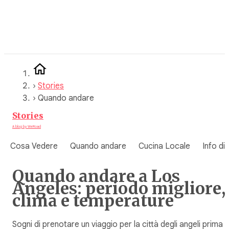
Vai
al
contenuto
›
Stories
›
Quando andare
Stories
A blog by WeRoad
Cosa Vedere
Quando andare
Cucina Locale
Info di
Quando andare a Los
Angeles: periodo migliore,
clima e temperature
Sogni di prenotare un viaggio per la città degli angeli prima