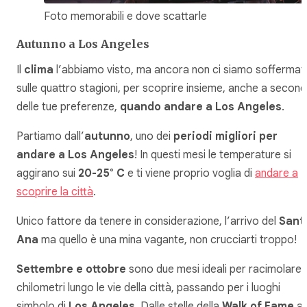
Foto memorabili e dove scattarle
Autunno a Los Angeles
Il
clima
l’abbiamo visto, ma ancora non ci siamo soffermat
sulle quattro stagioni, per scoprire insieme, anche a secon
delle tue preferenze,
quando andare a Los Angeles
.
Partiamo dall’
autunno
, uno dei
periodi migliori per
andare a Los Angeles
! In questi mesi le temperature si
aggirano sui
20-25° C
e ti viene proprio voglia di
andare a
scoprire la città
.
Unico fattore da tenere in considerazione, l’arrivo del
Sant
Ana
ma quello è una mina vagante, non crucciarti troppo!
Settembre e ottobre
sono due mesi ideali per racimolare
chilometri lungo le vie della città, passando per i luoghi
simbolo di
Los Angeles
. Dalle stelle della
Walk of Fame
ai