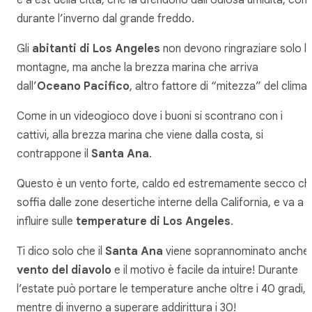
e a est della città, che la dfendono dall’odiosa umidità, co
durante l’inverno dal grande freddo.
Gli
abitanti di Los Angeles
non devono ringraziare solo l
montagne, ma anche la brezza marina che arriva
dall’
Oceano Pacifico
, altro fattore di “mitezza” del clima.
Come in un videogioco dove i buoni si scontrano con i
cattivi, alla brezza marina che viene dalla costa, si
contrappone il
Santa Ana
.
Questo è un vento forte, caldo ed estremamente secco ch
soffia dalle zone desertiche interne della California, e va a
influire sulle
temperature di Los Angeles
.
Ti dico solo che il
Santa Ana
viene soprannominato anche
vento del diavolo
e il motivo è facile da intuire! Durante
l’estate può portare le temperature anche oltre i 40 gradi,
mentre di inverno a superare addirittura i 30!