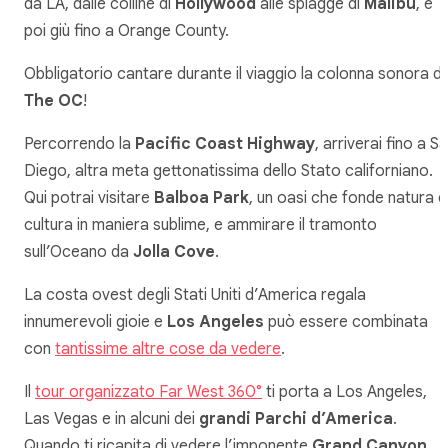
da LA, dalle colline di
Hollywood
alle spiagge di
Malibu
, e
poi giù fino a Orange County.
Obbligatorio cantare durante il viaggio la colonna sonora di
The OC
!
Percorrendo la
Pacific Coast Highway
, arriverai fino a S
Diego, altra meta gettonatissima dello Stato californiano.
Qui potrai visitare
Balboa Park
, un oasi che fonde natura e
cultura in maniera sublime, e ammirare il tramonto
sull’Oceano da
Jolla Cove
.
La costa ovest degli Stati Uniti d’America regala
innumerevoli gioie e
Los Angeles
può essere combinata
con
tantissime altre cose da vedere
.
Il
tour organizzato Far West 360°
ti porta a Los Angeles,
Las Vegas e in alcuni dei
grandi Parchi d’America
.
Quando ti ricapita di vedere l’imponente
Grand Canyon
,