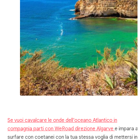
Se vuoi cavalcare le onde dell’oceano Atlantico in
compagnia parti con WeRoad direzione Algarve
e impara a
surfare con coetanei con la tua stessa voglia di mettersi in