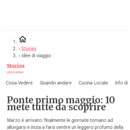
Vai
al
contenuto
›
Stories
›
Idee di viaggio
Stories
A blog by WeRoad
Cosa Vedere
Quando andare
Cucina Locale
Info di
Ponte primo maggio: 10
mete tutte da scoprire
Marzo è arrivato: finalmente le giornate tornano ad
allungarsi e inizia a farsi sentire un leggero profumo della