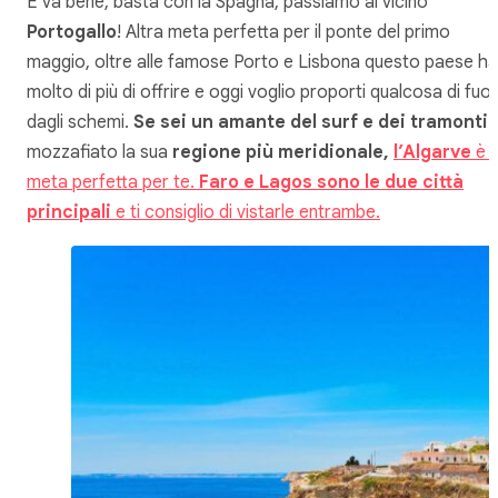
E va bene, basta con la Spagna, passiamo al vicino
Portogallo
! Altra meta perfetta per il ponte del primo
maggio, oltre alle famose Porto e Lisbona questo paese ha
molto di più di offrire e oggi voglio proporti qualcosa di fuor
dagli schemi.
Se sei un amante del surf
e dei
tramonti
mozzafiato la sua
regione più meridionale,
l’Algarve
è l
meta perfetta per te.
Faro e Lagos sono le due città
principali
e ti consiglio di vistarle entrambe.