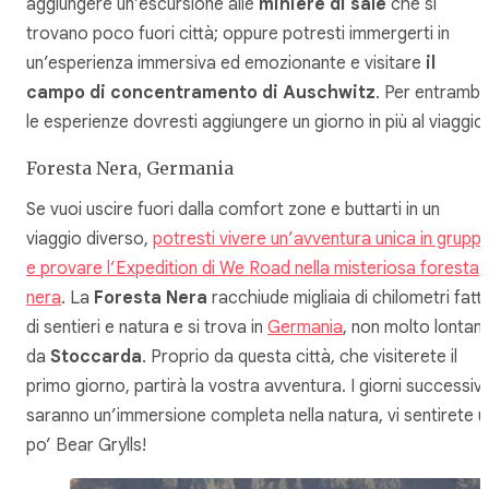
aggiungere un’escursione alle
miniere di sale
che si
trovano poco fuori città; oppure potresti immergerti in
un’esperienza immersiva ed emozionante e visitare
il
campo di concentramento di Auschwitz
. Per entramb
le esperienze dovresti aggiungere un giorno in più al viaggio.
Foresta Nera, Germania
Se vuoi uscire fuori dalla comfort zone e buttarti in un
viaggio diverso,
potresti vivere un’avventura unica in grupp
e provare l’Expedition di We Road nella misteriosa foresta
nera
. La
Foresta Nera
racchiude migliaia di chilometri fatti
di sentieri e natura e si trova in
Germania
, non molto lontan
da
Stoccarda
. Proprio da questa città, che visiterete il
primo giorno, partirà la vostra avventura. I giorni successivi
saranno un’immersione completa nella natura, vi sentirete u
po’ Bear Grylls!