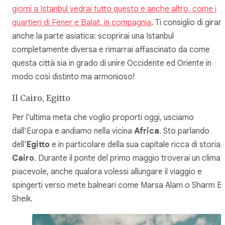
giorni a Istanbul vedrai tutto questo e anche altro, come i
quartieri di Fener e Balat, in compagnia
. Ti consiglio di girar
anche la parte asiatica: scoprirai una Istanbul
completamente diversa e rimarrai affascinato da come
questa città sia in grado di unire Occidente ed Oriente in
modo così distinto ma armonioso!
Il Cairo, Egitto
Per l’ultima meta che voglio proporti oggi, usciamo
dall’Europa e andiamo nella vicina
Africa
. Sto parlando
dell’
Egitto
e in particolare della sua capitale ricca di storia,
Cairo
. Durante il ponte del primo maggio troverai un clima
piacevole, anche qualora volessi allungare il viaggio e
spingerti verso mete balneari come Marsa Alam o Sharm El
Sheik.