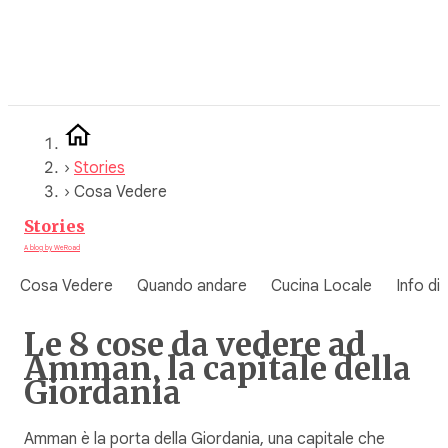
Vai
al
contenuto
›
Stories
›
Cosa Vedere
Stories
A blog by WeRoad
Cosa Vedere
Quando andare
Cucina Locale
Info di
Le 8 cose da vedere ad
Amman, la capitale della
Giordania
Amman è la porta della Giordania, una capitale che