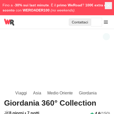
Fino a -
30% sui last minute
. È il
primo WeRoad
?
100€ extra di
sconto
con
WEROADER100
(no weekends).
Contattaci
Viaggi
Asia
Medio Oriente
Giordania
Giordania 360° Collection
8 giorni •
7 notti
4.6
(150)