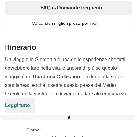
Esempi di hotel dove soggiornerai:
Hotel 4-5 stelle ad Amman:
Crowne Plaza
,
St Ragis Hotel
FAQs - Domande frequenti
o similari
Hotel 4-5 stelle a Petra:
Movenpick Petra
o similari
Cercando i migliori prezzi per i voli
Esclusivo campo tendato nel deserto del Wadi Rum:
Imagination Luxury Camp
o similari
Itinerario
Un viaggio in Giordania è una delle esperienze che tutti
dovrebbero fare nella vita, e ancora di più se questo
viaggio è un
Giordania Collection
. La domanda sorge
spontanea: perché inserire questo paese del Medio
Oriente nella vostra lista di viaggi da fare almeno una volta
nella vita? Semplice: perché la Giordania accontenta tutti
Leggi tutto
grazie alle sue mille sfaccettature! Durante il nostro tour
spazieremo dell’
affascinante
archeologia
di città come
Jerash
al
trekking
tra i paesaggi mozzafiato del sito di
Giorno 1
Petra
, dalla
fotografia
alle
escursioni
nel marziano