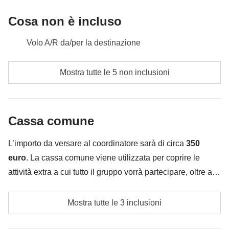
Cassa comune:
eventuali escursioni e ingressi
Non incluso:
pasti e bevande
Cosa non è incluso
Volo A/R da/per la destinazione
L'acquisto del Jordan Pass (che garantisce l'entrata a
Mostra tutte le 5 non inclusioni
tutti i punti di interesse del viaggio, compresa la Visita
di Petra)
Pasti e bevande dove non indicato
Cassa comune
Tutti gli extra che vorrai acquistare e riuscirai ad
L’importo da versare al coordinatore sarà di circa
350
infilare in valigia:)
euro
. La cassa comune viene utilizzata per coprire le
Tutto ciò che non è menzionato nella sezione "Cosa
attività extra a cui tutto il gruppo vorrà partecipare, oltre ai
è incluso"
servizi qui indicati; per questo l’importo potrà variare e
Cassa comune del coordinatore
potrebbe essere necessario implementarla ulteriormente,
Mostra tutte le 3 inclusioni
in ogni caso verrà restituita la differenza non utilizzata.
Le mance per tutti i fornitori di servizi locali che