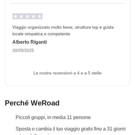
Impegno fisico
Questo itinerario ha un livello di impegno fisico
MEDIO-BASSO
e il ritmo del viaggio è da
Viaggio organizzato molto bene, strutture top e guida
considerarsi relativamente sostenuto. Sono previsti
locale simpatica e competente
anche spostamenti di media-lunga durata (dalle 3 alle
Alberto Riganti
6 ore) ed escursioni o trekking che richiedono una
30/09/2025
buona preparazione fisica. Cambieremo struttura
quasi tutti i giorni e ci aspettiamo da te un buon spirito
Le nostre recensioni a 4 e a 5 stelle
di adattamento.
Ritrovo e saluti
Questo viaggio
inizia e finisce ad Amman.
Il primo
Perché WeRoad
giorno di viaggio ci troviamo entro le 18, l'ultimo
giorno potrai ripartire già dal mattino
.
Piccoli gruppi, in media 11 persone
Scopri di più sul ritrovo qui!
Sposta o cambia il tuo viaggio gratis fino a 31 giorni
Stagionalità