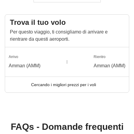
un'occasione per conoscerle ancora più da vicino!
Trova il tuo volo
Info sulle camere private
Vedi i dettagli
Per questo viaggio, ti consigliamo di arrivare e
rientrare da questi aeroporti.
Arrivo
Rientro
Amman (AMM)
Amman (AMM)
Cercando i migliori prezzi per i voli
FAQs - Domande frequenti