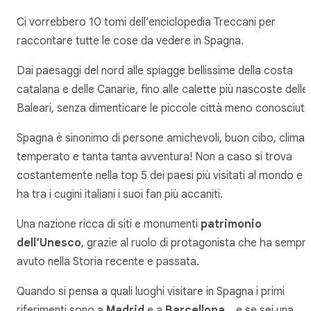
Ci vorrebbero 10 tomi dell’enciclopedia Treccani per
raccontare tutte le cose da vedere in Spagna.
Dai paesaggi del nord alle spiagge bellissime della costa
catalana e delle Canarie, fino alle calette più nascoste delle
Baleari, senza dimenticare le piccole città meno conosciute
Spagna è sinonimo di persone amichevoli, buon cibo, clima
temperato e tanta tanta avventura! Non a caso si trova
costantemente nella top 5 dei paesi più visitati al mondo e
ha tra i cugini italiani i suoi fan più accaniti.
Una nazione ricca di siti e monumenti
patrimonio
dell’Unesco
, grazie al ruolo di protagonista che ha sempr
avuto nella Storia recente e passata.
Quando si pensa a quali luoghi visitare in Spagna i primi
riferimenti sono a
Madrid
e a
Barcellona
… e se sei una