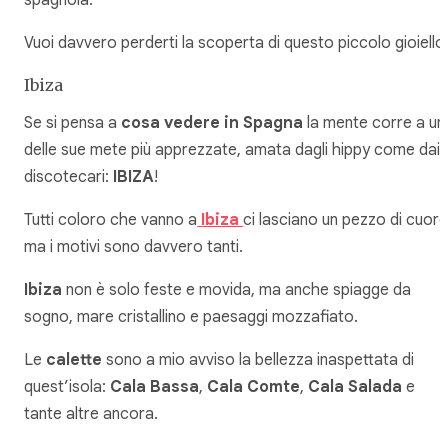
Vuoi davvero perderti la scoperta di questo piccolo gioiello
Ibiza
Se si pensa a
cosa vedere in Spagna
la mente corre a un
delle sue mete più apprezzate, amata dagli hippy come dai
discotecari:
IBIZA
!
Tutti coloro che vanno a
Ibiza
ci lasciano un pezzo di cuore
ma i motivi sono davvero tanti.
Ibiza
non è solo feste e movida, ma anche spiagge da
sogno, mare cristallino e paesaggi mozzafiato.
Le
calette
sono a mio avviso la bellezza inaspettata di
quest’isola:
Cala Bassa
,
Cala Comte
,
Cala Salada
e
tante altre ancora.