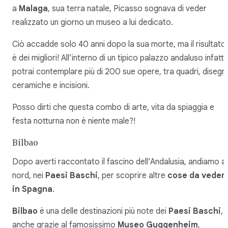
a
Malaga
, sua terra natale, Picasso sognava di veder
realizzato un giorno un museo a lui dedicato.
Ciò accadde solo 40 anni dopo la sua morte, ma il risultato
è dei migliori! All’interno di un tipico palazzo andaluso infatti
potrai contemplare più di 200 sue opere, tra quadri, disegni
ceramiche e incisioni.
Posso dirti che questa combo di arte, vita da spiaggia e
festa notturna non è niente male?!
Bilbao
Dopo averti raccontato il fascino dell’Andalusia, andiamo al
nord, nei
Paesi Baschi
, per scoprire altre
cose da veder
in Spagna
.
Bilbao
è una delle destinazioni più note dei
Paesi Baschi
,
anche grazie al famosissimo
Museo Guggenheim
,