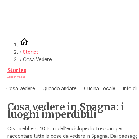
Vai
al
contenuto
›
Stories
›
Cosa Vedere
Stories
A blog by WeRoad
Cosa Vedere
Quando andare
Cucina Locale
Info di
Cosa vedere in Spagna: i
luoghi imperdibili
Ci vorrebbero 10 tomi dell’enciclopedia Treccani per
raccontare tutte le cose da vedere in Spagna. Dai paesaggi