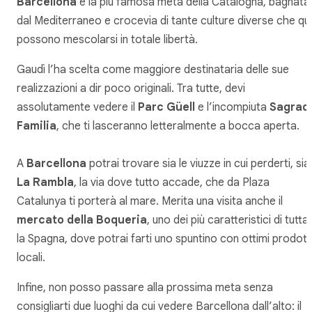
Barcellona
è la più famosa meta della Catalogna, bagnata
dal Mediterraneo e crocevia di tante culture diverse che qui
possono mescolarsi in totale libertà.
Gaudì l’ha scelta come maggiore destinataria delle sue
realizzazioni a dir poco originali. Tra tutte, devi
assolutamente vedere il
Parc Güell
e l’incompiuta
Sagrad
Familia
, che ti lasceranno letteralmente a bocca aperta.
A
Barcellona
potrai trovare sia le viuzze in cui perderti, sia
La Rambla
, la via dove tutto accade, che da Plaza
Catalunya ti porterà al mare. Merita una visita anche il
mercato della Boqueria
, uno dei più caratteristici di tutta
la Spagna, dove potrai farti uno spuntino con ottimi prodott
locali.
Infine, non posso passare alla prossima meta senza
consigliarti due luoghi da cui vedere Barcellona dall’alto: il