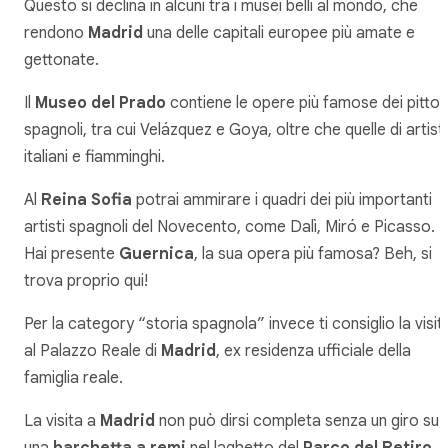
Questo si declina in alcuni tra i musei belli al mondo, che
rendono
Madrid
una delle capitali europee più amate e
gettonate.
Il
Museo del Prado
contiene le opere più famose dei pittor
spagnoli, tra cui Velázquez e Goya, oltre che quelle di artisti
italiani e fiamminghi.
Al
Reina Sofia
potrai ammirare i quadri dei più importanti
artisti spagnoli del Novecento, come Dalì, Miró e Picasso.
Hai presente
Guernica
, la sua opera più famosa? Beh, si
trova proprio qui!
Per la category “storia spagnola” invece ti consiglio la visit
al Palazzo Reale di
Madrid
, ex residenza ufficiale della
famiglia reale.
La visita a
Madrid
non può dirsi completa senza un giro su