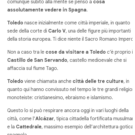
comunque subito alla mente se penso a
cosa
assolutamente vedere in Spagna
.
Toledo
nasce inizialmente come città imperiale, in quanto
sede della corte di
Carlo V
, una delle figure più importanti
della storia europea. Ti dice niente il Sacro Romano Impero
Non a caso tra le
cose da visitare a Toledo
c’è proprio il
Castillo de San Servando
, castello medioevale che si
affaccia sul fiume Tago.
Toledo
viene chiamata anche
città delle tre culture
, in
quanto qui hanno convissuto nel tempo le tre grandi religion
monoteiste: cristianesimo, ebraismo e islamismo.
Questo lo si può respirare ancora oggi in vari luoghi della
città, come l’
Alcázar
, tipica cittadella fortificata musulma
e la
Cattedrale
, massimo esempio dell’architettura gotica
spagnola.