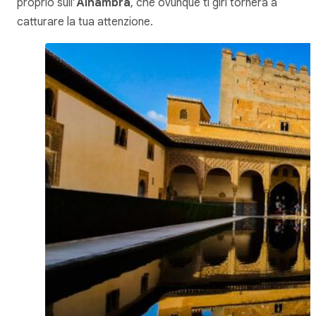
proprio sull’
Alhambra
, che ovunque ti giri tornerà a
catturare la tua attenzione.