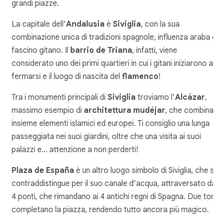
grandi piazze.
La capitale dell’
Andalusia
è
Siviglia
, con la sua
combinazione unica di tradizioni spagnole, influenza araba e
fascino gitano. Il
barrio de Triana
, infatti, viene
considerato uno dei primi quartieri in cui i gitani iniziarono a
fermarsi e il luogo di nascita del
flamenco
!
Tra i monumenti principali di
Siviglia
troviamo l’
Alcázar
,
massimo esempio di
architettura mudéjar
, che combina
insieme elementi islamici ed europei. Ti consiglio una lunga
passeggiata nei suoi giardini, oltre che una visita ai suoi
palazzi e… attenzione a non perderti!
Plaza de España
è un altro luogo simbolo di Siviglia, che si
contraddistingue per il suo canale d’acqua, attraversato da
4 ponti, che rimandano ai 4 antichi regni di Spagna. Due torr
completano la piazza, rendendo tutto ancora più magico.