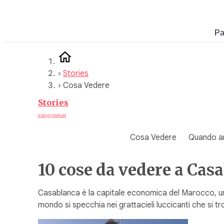
Vai
al
Pa
contenuto
›
Stories
›
Cosa Vedere
Stories
A blog by WeRoad
Cosa Vedere
Quando a
10 cose da vedere a Casa
Casablanca è la capitale economica del Marocco, una 
mondo si specchia nei grattacieli luccicanti che si