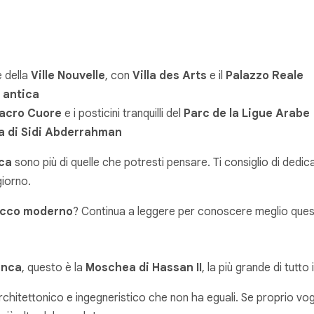
e della
Ville Nouvelle
, con
Villa des Arts
e il
Palazzo Reale
 antica
Sacro Cuore
e i posticini tranquilli del
Parc de la Ligue Arabe
la di Sidi Abderrahman
ca
sono più di quelle che potresti pensare. Ti consiglio di dedica
giorno.
cco moderno
? Continua a leggere per conoscere meglio quest
anca
, questo è la
Moschea di Hassan II
, la più grande di tutto
chitettonico e ingegneristico che non ha eguali. Se proprio vogli