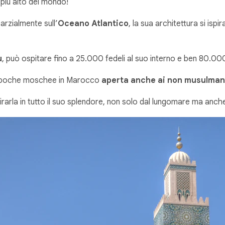
l più alto del mondo!
parzialmente sull’
Oceano Atlantico
, la sua architettura si isp
u
, può ospitare fino a 25.000 fedeli al suo interno e ben 80.000
lle poche moschee in Marocco
aperta anche ai non musulman
mirarla in tutto il suo splendore, non solo dal lungomare ma anche