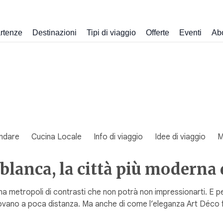
rtenze
Destinazioni
Tipi di viaggio
Offerte
Eventi
Ab
ndare
Cucina Locale
Info di viaggio
Idee di viaggio
M
blanca​, la città più modern
metropoli di contrasti che non potrà non impressionarti. E per 
 trovano a poca distanza. Ma anche di come l’eleganza Art Déc