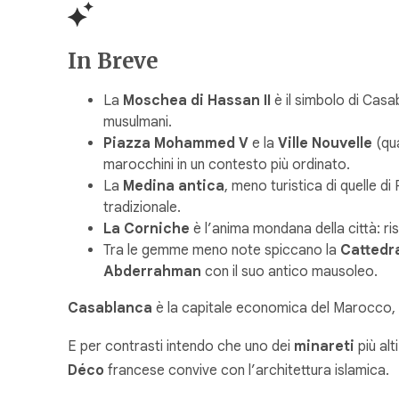
In Breve
La
Moschea di Hassan II
è il simbolo di Casa
musulmani.
Piazza Mohammed V
e la
Ville Nouvelle
(qua
marocchini in un contesto più ordinato.
La
Medina antica
, meno turistica di quelle d
tradizionale.
La Corniche
è l’anima mondana della città: ri
Tra le gemme meno note spiccano la
Cattedr
Abderrahman
con il suo antico mausoleo.
Casablanca
è la capitale economica del Marocco, 
E per contrasti intendo che uno dei
minareti
più alt
Déco
francese convive con l’architettura islamica.