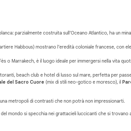
blanca: parzialmente costruita sull’Oceano Atlantico, ha un min
rtiere Habbous) mostrano l’eredità coloniale francese, con ele
i Fès o Marrakech, è il luogo ideale per immergersi nella vita quot
storanti, beach club e hotel di lusso sul mare, perfetta per pas
ale del Sacro Cuore
(mix di stili neo-gotico e moresco), il
Par
una metropoli di contrasti che non potrà non impressionarti.
i del mondo si specchia nei grattacieli luccicanti che si trova