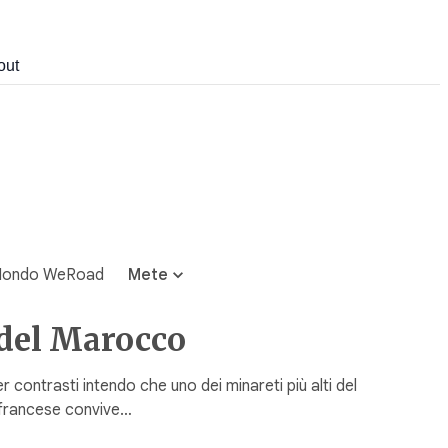
out
ondo WeRoad
Mete
a del Marocco
contrasti intendo che uno dei minareti più alti del
o francese convive…