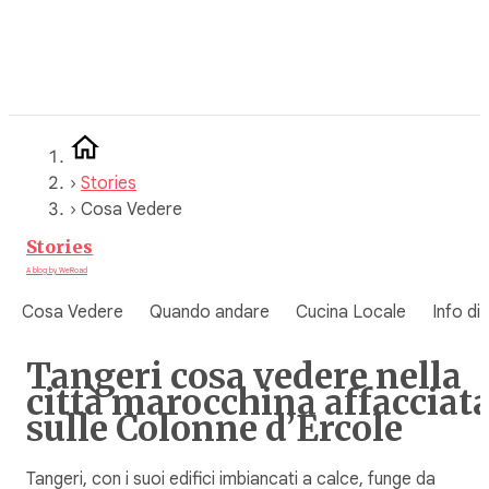
Vai
al
contenuto
›
Stories
›
Cosa Vedere
Stories
A blog by WeRoad
Cosa Vedere
Quando andare
Cucina Locale
Info di
Tangeri cosa vedere​ nella
città marocchina affacciat
sulle Colonne d’Ercole
Tangeri, con i suoi edifici imbiancati a calce, funge da