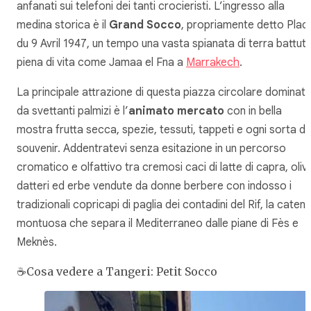
anfanati sui telefoni dei tanti crocieristi. L’ingresso alla
medina storica è il
Grand Socco
, propriamente detto
Plac
du 9 Avril 1947
, un tempo una vasta spianata di terra battut
piena di vita come Jamaa el Fna a
Marrakech
.
La principale attrazione di questa piazza circolare dominat
da svettanti palmizi è l’
animato
mercato
con in bella
mostra frutta secca, spezie, tessuti, tappeti e ogni sorta di
souvenir. Addentratevi senza esitazione in un percorso
cromatico e olfattivo tra cremosi caci di latte di capra, oliv
datteri ed erbe vendute da donne berbere con indosso i
tradizionali copricapi di paglia dei contadini del Rif, la caten
montuosa che separa il Mediterraneo dalle piane di Fès e
Meknès.
☕Cosa vedere a Tangeri: Petit Socco