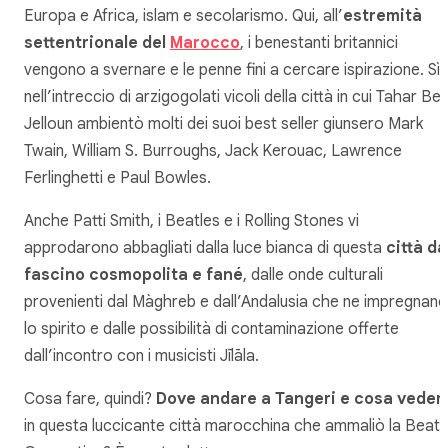
Europa e Africa, islam e secolarismo. Qui, all’
estremità
settentrionale del
Marocco
, i benestanti britannici
vengono a svernare e le penne fini a cercare ispirazione. Sì,
nell’intreccio di arzigogolati vicoli della città in cui Tahar Be
Jelloun ambientò molti dei suoi best seller giunsero Mark
Twain, William S. Burroughs, Jack Kerouac, Lawrence
Ferlinghetti e Paul Bowles.
Anche Patti Smith, i Beatles e i Rolling Stones vi
approdarono abbagliati dalla luce bianca di questa
città da
fascino cosmopolita e fané
, dalle onde culturali
provenienti dal Màghreb e dall’Andalusia che ne impregnano
lo spirito e dalle possibilità di contaminazione offerte
dall’incontro con i musicisti Jīlāla.
Cosa fare, quindi?
Dove andare a Tangeri e cosa veder
in questa luccicante città marocchina che ammaliò la Beat