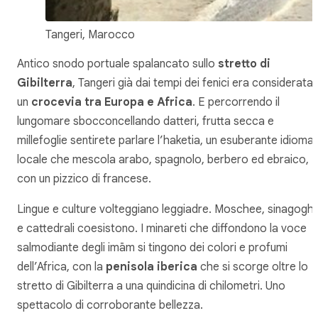
Tangeri, Marocco
Antico snodo portuale spalancato sullo
stretto di
Gibilterra
, Tangeri già dai tempi dei fenici era considerata
un
crocevia tra Europa e Africa
. E percorrendo il
lungomare sbocconcellando datteri, frutta secca e
millefoglie sentirete parlare l’
haketia
, un esuberante idioma
locale che mescola arabo, spagnolo, berbero ed ebraico,
con un pizzico di francese.
Lingue e culture volteggiano leggiadre. Moschee, sinagogh
e cattedrali coesistono. I minareti che diffondono la voce
salmodiante degli imām si tingono dei colori e profumi
dell’Africa, con la
penisola iberica
che si scorge oltre lo
stretto di Gibilterra a una quindicina di chilometri. Uno
spettacolo di corroborante bellezza.