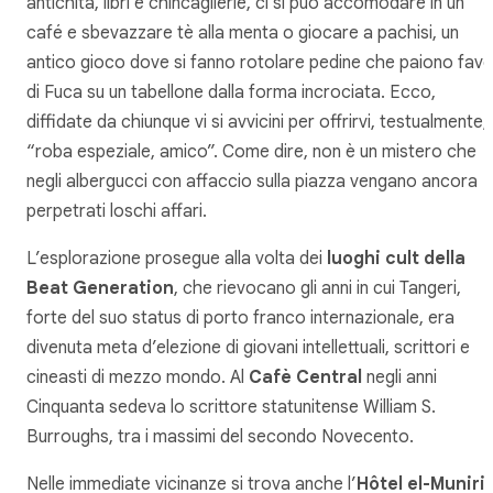
antichità, libri e chincaglierie, ci si può accomodare in un
café e sbevazzare tè alla menta o giocare a
pachisi
, un
antico gioco dove si fanno rotolare pedine che paiono fave
di Fuca su un tabellone dalla forma incrociata. Ecco,
diffidate da chiunque vi si avvicini per offrirvi, testualmente,
“roba
espeziale
, amico”. Come dire, non è un mistero che
negli albergucci con affaccio sulla piazza vengano ancora
perpetrati loschi affari.
L’esplorazione prosegue alla volta dei
luoghi cult della
Beat Generation
, che rievocano gli anni in cui Tangeri,
forte del suo status di porto franco internazionale, era
divenuta meta d’elezione di giovani intellettuali, scrittori e
cineasti di mezzo mondo. Al
Cafè Central
negli anni
Cinquanta sedeva lo scrittore statunitense William S.
Burroughs, tra i massimi del secondo Novecento.
Nelle immediate vicinanze si trova anche l’
Hôtel
el-Muniri