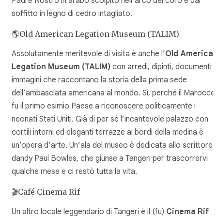
Padre Nostro in arabo scolpito nell’arco del coro e dal
soffitto in legno di cedro intagliato.
🌎Old American Legation Museum (TALIM)
Assolutamente meritevole di visita è anche l’
Old
America
Legation Museum (TALIM)
con arredi, dipinti, documenti 
immagini che raccontano la storia della prima sede
dell’ambasciata americana al mondo. Sì, perché il Marocco
fu il primo esimio Paese a riconoscere politicamente i
neonati Stati Uniti. Già di per sé l’incantevole palazzo con
cortili interni ed eleganti terrazze ai bordi della medina è
un’opera d’arte. Un’ala del museo è dedicata allo scrittore
dandy Paul Bowles, che giunse a Tangeri per trascorrervi
qualche mese e ci restò tutta la vita.
🎬Café Cinema Rif
Un altro locale leggendario di Tangeri è il (fu)
Cinema Rif