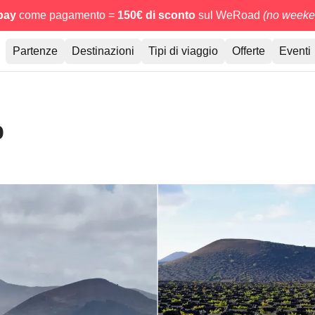
pay
come pagamento =
150€ di sconto
sul WeRoad
(no weeken
Partenze
Destinazioni
Tipi di viaggio
Offerte
Eventi
p