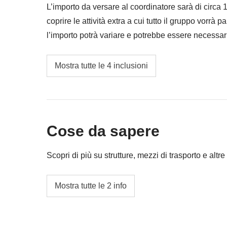
L’importo da versare al coordinatore sarà di circa
coprire le attività extra a cui tutto il gruppo vorrà p
l’importo potrà variare e potrebbe essere necessar
restituita la differenza non utilizzata.
Carburante
Mostra tutte le 4 inclusioni
Traghetto per La Graciosa
Cassa comune del coordinatore
Cose da sapere
Le attività ed extra che tutti i partecipanti av
coordinatore. Le attività pagate con la Cassa 
Scopri di più su strutture, mezzi di trasporto e altre 
valgono le loro condizioni; WeRoad non inte
L'opzione no-sharing room non è disponibile p
Mostra tutte le 2 info
Info sulle camere private
Vedi i dettagli