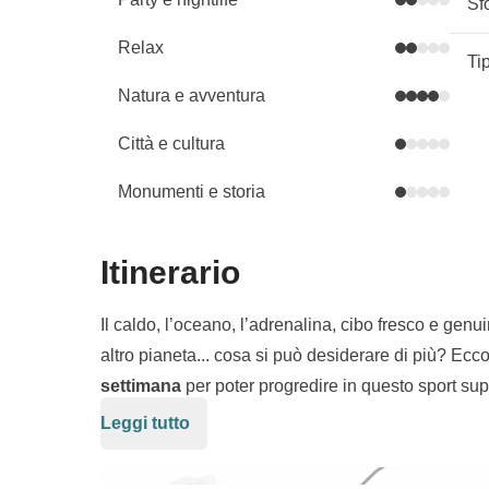
Sf
Relax
Ti
Natura e avventura
Città e cultura
Monumenti e storia
Itinerario
Il caldo, l’oceano, l’adrenalina, cibo fresco e ge
altro pianeta... cosa si può desiderare di più? Ecc
settimana
per poter progredire in questo sport super
più affascinanti dell’Atlantico:
Lanzarote
! Coi suo
Leggi tutto
La mattina surferemo, mentre il pomeriggio andrem
durante questi otto giorni: avremo infatti modo di sc
vini vulcanici, trekking
, e, se ci sentiamo carichi
per tutta l'isola.