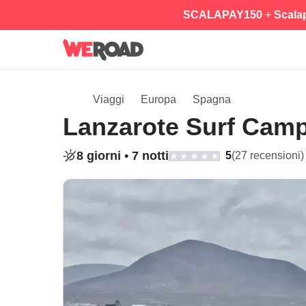
SCALAPAY150
+
Scala
Viaggi
Europa
Spagna
Lanzarote Surf Cam
8 giorni •
7 notti
5
(27 recensioni)