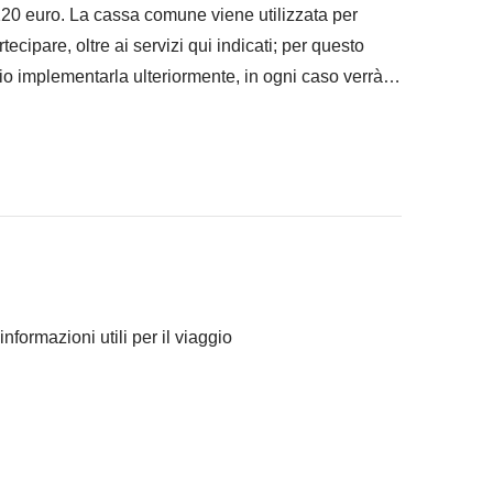
 120 euro. La cassa comune viene utilizzata per
artecipare, oltre ai servizi qui indicati; per questo
io implementarla ulteriormente, in ogni caso verrà
ranno concordato di fare e la relativa quota parte del
Comune sono svolte da fornitori locali terzi e
informazioni utili per il viaggio
rviene nella gestione né assume responsabilità
er questo itinerario