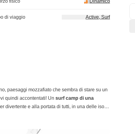
orzo fisico
Dinamico
po di viaggio
Active, Surf
nuino, paesaggi mozzafiato che sembra di stare su un
ovi quindi accontentati! Un
surf camp di una
 divertente e alla portata di tutti, in una delle isole
i
paesaggi vulcanici
non farà che incantarci
o alla scoperta di nuove tappe:
degustazioni di
oprirne gli scorci più affascinanti in un
on the road
, anche una piccola tappa in una selvaggia isola