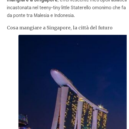
incastonata nel
teeny-tiny little
Staterello omonimo che fa
da ponte tra Malesia e Indonesia.
Cosa mangiare a Singapore, la città del futuro