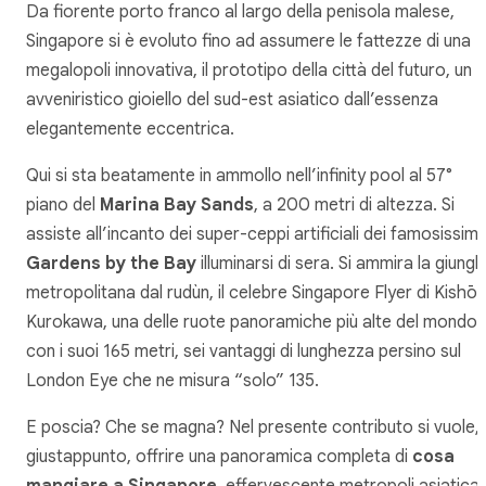
Da fiorente porto franco al largo della penisola malese,
Singapore si è evoluto fino ad assumere le fattezze di una
megalopoli innovativa, il prototipo della città del futuro, un
avveniristico gioiello del sud-est asiatico dall’essenza
elegantemente eccentrica.
Qui si sta beatamente in ammollo nell’infinity pool al 57°
piano del
Marina Bay Sands
, a 200 metri di altezza. Si
assiste all’incanto dei super-ceppi artificiali dei famosissimi
Gardens by the Bay
illuminarsi di sera. Si ammira la giungl
metropolitana dal
rudùn
, il celebre
Singapore Flyer
di Kishō
Kurokawa, una delle ruote panoramiche più alte del mondo
con i suoi 165 metri, sei vantaggi di lunghezza persino sul
London Eye che ne misura “solo” 135.
E poscia?
Che se magna
? Nel presente contributo si vuole,
giustappunto, offrire una panoramica completa di
cosa
mangiare a Singapore
, effervescente metropoli asiatica