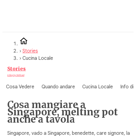
Vai
al
contenuto
›
Stories
›
Cucina Locale
Stories
A blog by WeRoad
Cosa Vedere
Quando andare
Cucina Locale
Info di
Cosa mangiare a
Singapore, melting pot
anche a tavola
Singapore, vado a Singapore, benedette, care signore, la