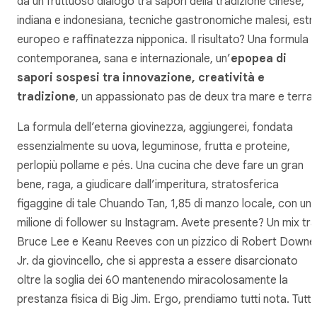
da un fruttuoso dialogo tra sapori della tradizione cinese,
indiana e indonesiana, tecniche gastronomiche malesi, estr
europeo e raffinatezza nipponica. Il risultato? Una formula
contemporanea, sana e internazionale, un’
epopea
di
sapori sospesi tra innovazione, creatività e
tradizione
, un appassionato
pas de deux
tra mare e terra.
La formula dell’eterna giovinezza, aggiungerei, fondata
essenzialmente su uova, leguminose, frutta e proteine,
perlopiù pollame e
pés
. Una cucina che deve fare un gran
bene, raga, a giudicare dall’imperitura, stratosferica
figaggine di tale Chuando Tan, 1,85 di manzo locale, con un
milione di follower su Instagram. Avete presente? Un mix tra
Bruce Lee e Keanu Reeves con un pizzico di Robert Downe
Jr. da giovincello, che si appresta a essere disarcionato
oltre la soglia dei 60 mantenendo miracolosamente la
prestanza fisica di Big Jim. Ergo, prendiamo tutti nota. Tutti!