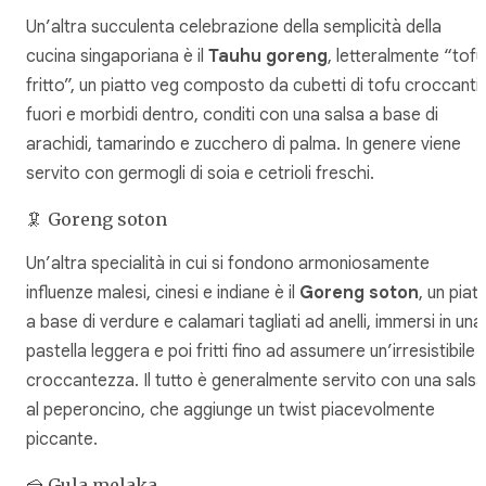
Un’altra succulenta celebrazione della semplicità della
cucina singaporiana è il
Tauhu goreng
, letteralmente “tofu
fritto”, un piatto veg composto da cubetti di tofu croccanti
fuori e morbidi dentro, conditi con una salsa a base di
arachidi, tamarindo e zucchero di palma. In genere viene
servito con germogli di soia e cetrioli freschi.
🦑 Goreng soton
Un’altra specialità in cui si fondono armoniosamente
influenze malesi, cinesi e indiane è il
Goreng soton
, un piat
a base di verdure e calamari tagliati ad anelli, immersi in una
pastella leggera e poi fritti fino ad assumere un’irresistibile
croccantezza. Il tutto è generalmente servito con una salsa
al peperoncino, che aggiunge un twist piacevolmente
piccante.
🍰 Gula melaka