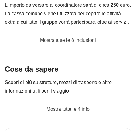
L’importo da versare al coordinatore sarà di circa
250
euro.
La cassa comune viene utilizzata per coprire le attività
extra a cui tutto il gruppo vorrà partecipare, oltre ai servizi
qui indicati; per questo l’importo potrà variare e potrebbe
Trasporti interni nelle città
essere necessario implementarla ulteriormente, in ogni
Mostra tutte le 8 inclusioni
caso verrà restituita la differenza non utilizzata.
Visita ed ingressi a Singapore e Kuala Lumpur
Ingresso alle piantagioni di tè delle Cameron
Cose da sapere
Highlands
Scopri di più su strutture, mezzi di trasporto e altre
Escursione alla Mossy Forest
informazioni utili per il viaggio
Escursione al Parco Nazionale Penang
L'opzione no-sharing room non è disponibile per tutti i
Mostra tutte le 4 info
Snorkeling alle Isole Perhentian
turni.
Le attività ed extra che tutti i partecipanti avranno
Passaporto
concordato di fare e la relativa quota parte del
Per questo viaggio è
obbligatorio fornire