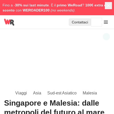
Fino a -
30% sui last minute
. È il
primo WeRoad
?
100€ extra di
sconto
con
WEROADER100
(no weekends).
Contattaci
Viaggi
Asia
Sud-est Asiatico
Malesia
Singapore e Malesia: dalle
metropoli del futuro al mare