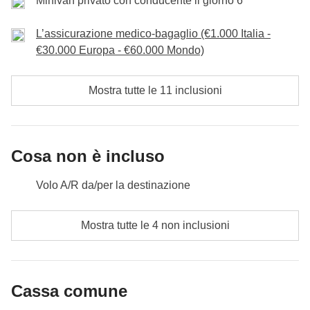
Minivan privato con conducente il giorno 6
attrazioni, attività
Cassa comune
: eventuali trasporti cittadini e ingresso a musei o
Non incluso
: bevande e pasti
attrazioni
L’assicurazione medico-bagaglio (€1.000 Italia -
Non incluso
: bevande e pasti
€30.000 Europa - €60.000 Mondo)
Mostra tutte le 11 inclusioni
Cosa non è incluso
Volo A/R da/per la destinazione
pasti e bevande dove non indicato;
Mostra tutte le 4 non inclusioni
tutti gli extra che vorrai acquistare e riuscirai ad
infilare nello zaino :)
Cassa comune
Tutto ciò che non è menzionato nella sezione "Cosa
è incluso"