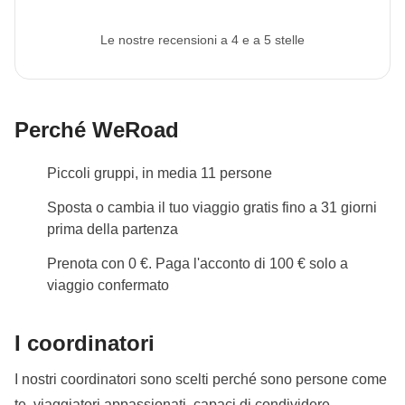
amico e durante il giorno potremo mangiare in zone
private. Essere un WeRoader vuol dire anche
Le nostre recensioni a 4 e a 5 stelle
rispettare le tradizioni locali come questa, sarà
un'occasione per conoscerle ancora più da vicino!
Info sulle camere private
Perché WeRoad
Vedi i dettagli
Piccoli gruppi, in media 11 persone
Sposta o cambia il tuo viaggio gratis fino a 31 giorni
prima della partenza
Prenota con 0 €. Paga l'acconto di 100 € solo a
viaggio confermato
I coordinatori
I nostri coordinatori sono scelti perché sono persone come
te, viaggiatori appassionati, capaci di condividere