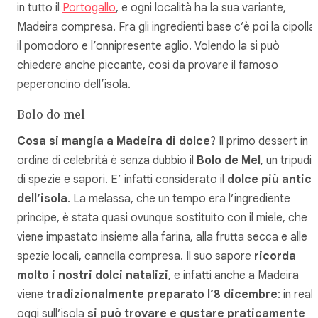
in tutto il
Portogallo
, e ogni località ha la sua variante,
Madeira compresa. Fra gli ingredienti base c’è poi la cipolla,
il pomodoro e l’onnipresente aglio. Volendo la si può
chiedere anche piccante, così da provare il famoso
peperoncino dell’isola.
Bolo do mel
Cosa si mangia a Madeira di dolce
? Il primo dessert in
ordine di celebrità è senza dubbio il
Bolo de Mel
, un tripudi
di spezie e sapori. E’ infatti considerato il
dolce più antic
dell’isola
. La melassa, che un tempo era l’ingrediente
principe, è stata quasi ovunque sostituito con il miele, che
viene impastato insieme alla farina, alla frutta secca e alle
spezie locali, cannella compresa. Il suo sapore
ricorda
molto i nostri dolci natalizi
, e infatti anche a Madeira
viene
tradizionalmente preparato l’8 dicembre
: in real
oggi sull’isola
si può trovare e gustare praticamente