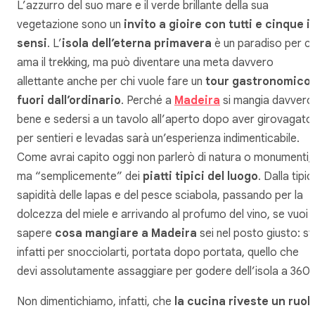
L’azzurro del suo mare e il verde brillante della sua
vegetazione sono un
invito a gioire con tutti e cinque i
sensi
. L’
isola dell’eterna primavera
è un paradiso per ch
ama il trekking, ma può diventare una meta davvero
allettante anche per chi vuole fare un
tour gastronomico
fuori dall’ordinario
. Perché a
Madeira
si mangia davvero
bene e sedersi a un tavolo all’aperto dopo aver girovagato
per sentieri e levadas sarà un’esperienza indimenticabile.
Come avrai capito oggi non parlerò di natura o monumenti,
ma “semplicemente” dei
piatti tipici del luogo
. Dalla tipic
sapidità delle lapas e del pesce sciabola, passando per la
dolcezza del miele e arrivando al profumo del vino, se vuoi
sapere
cosa mangiare a Madeira
sei nel posto giusto: s
infatti per snocciolarti, portata dopo portata, quello che
devi assolutamente assaggiare per godere dell’isola a 360°
Non dimentichiamo, infatti, che
la cucina riveste un ruol