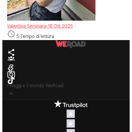
Valentina Seminara
18 Ott 2025
5 Tempo di lettura
I viaggi e il mondo WeRoad
Destinazioni
Info & link utili (si
spera)
Viaggi di
gruppo Nord
Contatti