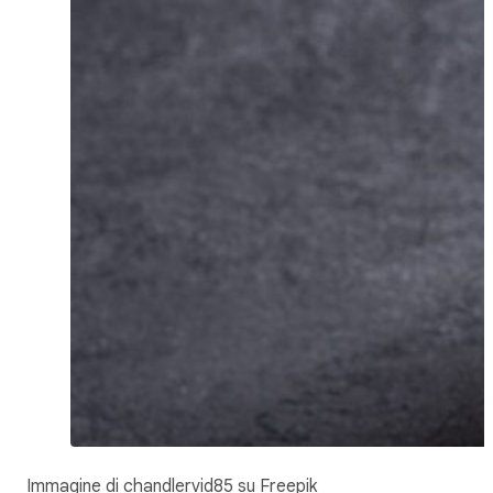
Immagine di chandlervid85 su Freepik