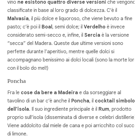
vino
ne esistono quattro diverse versioni
che vengono
classificate in base al loro grado di dolcezza. C’è il
Malvasia
, il più dolce e liquoroso, che viene bevuto a fine
pasto; c’è poi il
Boal
, semi dolce; il
Verdelho
è invece
considerato semi-secco e, infine, il
Sercia
è la versione
“secca” del Madera. Queste due ultime versioni sono
perfette durante l’aperitivo, mentre quelle dolci si
accompagnano benissimo ai dolci locali (sono la morte lor
con il bolo do mel!)
Poncha
Fra le
cose da bere a Madeira
e da sorseggiare al
tavolino di un bar c’è anche il
Poncha
, il
cocktail simbolo
dell’isola
. Il suo ingrediente principale è il
Rum
, prodotto
proprio sull’isola (disseminata di diverse e celebri distillerie).
Viene addolcito dal miele de cana e poi arricchito col succ
di limone.