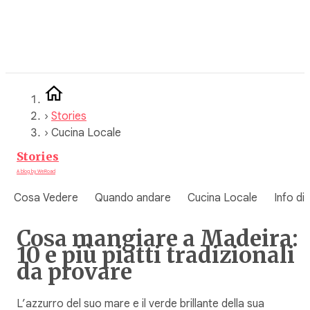
Vai
al
contenuto
›
Stories
›
Cucina Locale
Stories
A blog by WeRoad
Cosa Vedere
Quando andare
Cucina Locale
Info di
Cosa mangiare a Madeira:
10 e più piatti tradizionali
da provare
L’azzurro del suo mare e il verde brillante della sua