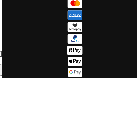
Segnalazioni
Viaggi di
whistleblow
gruppo Nord
Gestisci i tu
Europa
WeRoad!
Tutte le
Sitemap
destinazioni
Corporate info
Il mondo WeRoad
Indice
Lavora con
Come
noi
funziona
Sommario
Lavora con
Fasce d'età
noi se sei un
Il buon
DEV
WeRoader
Corporate
Mood di
website
viaggio
LinkedIn
Cosa dicono
Twitter
di noi su
Trustpilot
Cos'è