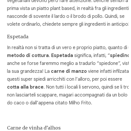
vegetariani devono però fare attenzione: benché sembri a
prima vista un piatto plant based, in realtà fra gli ingredienti 
nasconde di sovente il lardo o il brodo di pollo. Quindi, se
volete ordinarlo, chiedete sempre gli ingredienti in anticipo!
Espetada
In realtà non si tratta di un vero e proprio piatto, quanto di 
metodo di cottura
.
Espetada
significa, infatti, “
spiedino
anche se forse faremmo meglio a tradurlo “spiedone”, vist
la sua grandezza! La
carne di manzo
viene infatti infilzata 
questi super spiedi arricchiti con l’alloro, per poi essere
cotta alla brace
. Non tutti i locali li servono, quindi se li tro
non lasciarteli scappare, magari accompagnati da un bolo
do caco o dall’appena citato Milho Frito.
Carne de vinha d’alhos