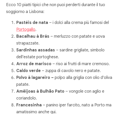
Ecco 10 piatti tipici che non puoi perderti durante il tuo
soggiorno a Lisbona:
Pastéis de nata
– i dolci alla crema più famosi del
Portogallo
.
Bacalhau à Brás
– merluzzo con patate e uova
strapazzate.
Sardinhas assadas
– sardine grigliate, simbolo
dell’estate portoghese.
Arroz de marisco
– riso ai frutti di mare cremoso.
Caldo verde
– zuppa di cavolo nero e patate.
Polvo à lagareiro –
polpo alla griglia con olio d’oliva 
patate.
Amêijoas à Bulhão Pato
– vongole con aglio e
coriandolo.
Francesinha
– panino iper farcito, nato a Porto ma
amatissimo anche qui.