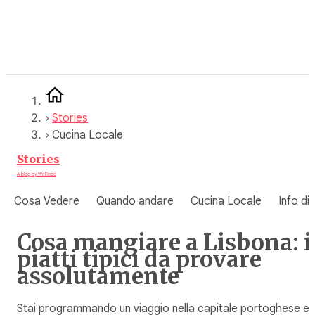
Vai
al
contenuto
›
Stories
›
Cucina Locale
Stories
A blog by WeRoad
Cosa Vedere
Quando andare
Cucina Locale
Info di
Cosa mangiare a Lisbona: i
piatti tipici da provare
assolutamente
Stai programmando un viaggio nella capitale portoghese e t