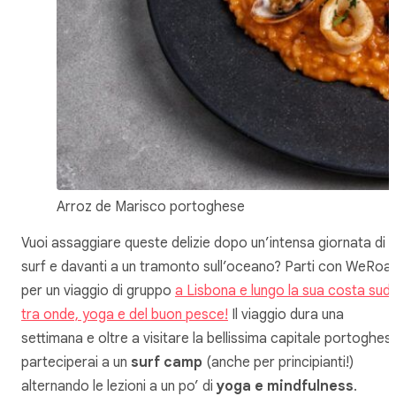
Arroz de Marisco portoghese
Vuoi assaggiare queste delizie dopo un’intensa giornata di
surf e davanti a un tramonto sull’oceano? Parti con WeRoa
per un viaggio di gruppo
a Lisbona e lungo la sua costa sud:
tra onde, yoga e del buon pesce!
Il viaggio dura una
settimana e oltre a visitare la bellissima capitale portoghes
parteciperai a un
surf camp
(anche per principianti!)
alternando le lezioni a un po’ di
yoga e mindfulness
.