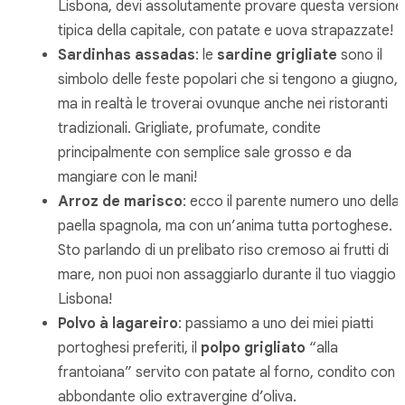
Lisbona, devi assolutamente provare questa versione
tipica della capitale, con patate e uova strapazzate!
Sardinhas assadas
: le
sardine grigliate
sono il
simbolo delle feste popolari che si tengono a giugno,
ma in realtà le troverai ovunque anche nei ristoranti
tradizionali. Grigliate, profumate, condite
principalmente con semplice sale grosso e da
mangiare con le mani!
Arroz de marisco
: ecco il parente numero uno della
paella spagnola, ma con un’anima tutta portoghese.
Sto parlando di un prelibato riso cremoso ai frutti di
mare, non puoi non assaggiarlo durante il tuo viaggio 
Lisbona!
Polvo à lagareiro
: passiamo a uno dei miei piatti
portoghesi preferiti, il
polpo grigliato
“alla
frantoiana” servito con patate al forno, condito con
abbondante olio extravergine d’oliva.