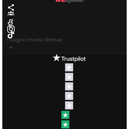
I viaggi e il mondo WeRoad
Destinazioni
Info & link utili (si
spera)
Viaggi di
gruppo Nord
Contatti
America
FAQ
Viaggi di
gruppo
Termini e
Centro
condizioni
America
Condizioni
Viaggi di
generali
gruppo Sud