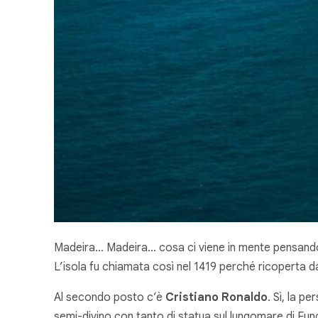
Madeira… Madeira… cosa ci viene in mente pensando 
L’isola fu chiamata così nel 1419 perché ricoperta d
Al secondo posto c’è
Cristiano Ronaldo
. Sì, la p
semi-divino con tanto di statua sul lungomare di Func