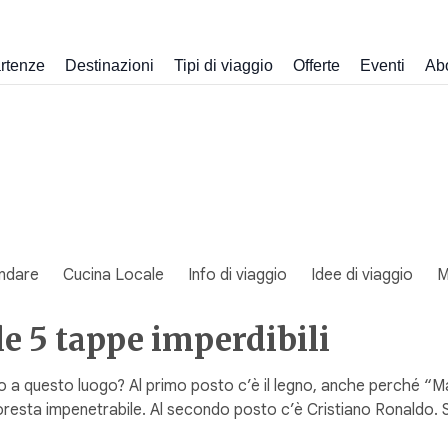
rtenze
Destinazioni
Tipi di viaggio
Offerte
Eventi
Ab
ndare
Cucina Locale
Info di viaggio
Idee di viaggio
M
le 5 tappe imperdibili
 questo luogo? Al primo posto c’è il legno, anche perché “Mad
oresta impenetrabile. Al secondo posto c’è Cristiano Ronaldo. S