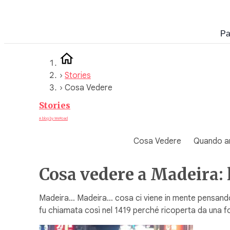
Vai
al
Pa
contenuto
›
Stories
›
Cosa Vedere
Stories
A blog by WeRoad
Cosa Vedere
Quando a
Cosa vedere a Madeira: 
Madeira… Madeira… cosa ci viene in mente pensando a
fu chiamata così nel 1419 perché ricoperta da una f