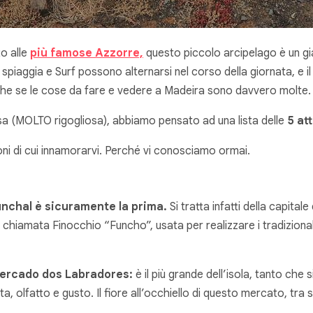
to alle
più famose Azzorre,
questo piccolo arcipelago è un gi
n spiaggia e Surf possono alternarsi nel corso della giornata, e
anche se le cose da fare e vedere a Madeira sono davvero molte.
iosa (MOLTO rigogliosa), abbiamo pensato ad una lista delle
5 at
oni di cui innamorarvi. Perché vi conosciamo ormai.
nchal è sicuramente la prima.
Si tratta infatti della capita
chiamata Finocchio “Funcho”, usata per realizzare i tradizionali
ercado dos Labradores:
è il più grande dell’isola, tanto che si
ta, olfatto e gusto. Il fiore all’occhiello di questo mercato, tr