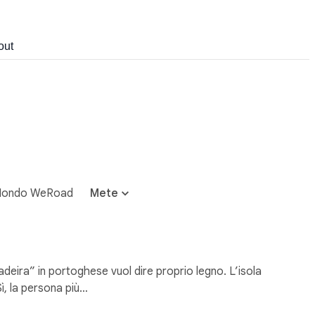
out
ondo WeRoad
Mete
eira” in portoghese vuol dire proprio legno. L’isola
ì, la persona più…