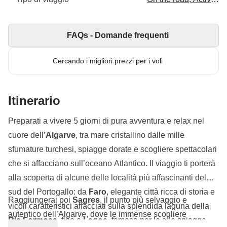
FAQs - Domande frequenti
Cercando i migliori prezzi per i voli
Itinerario
Preparati a vivere 5 giorni di pura avventura e relax nel
cuore dell
’Algarve
, tra mare cristallino dalle mille
sfumature turchesi, spiagge dorate e scogliere spettacolari
che si affacciano sull’oceano Atlantico. Il viaggio ti porterà
alla scoperta di alcune delle località più affascinanti del
sud del Portogallo: da
Faro
, elegante città ricca di storia e
Raggiungerai poi
Sagres
, il punto più selvaggio e
vicoli caratteristici affacciati sulla splendida laguna della
autentico dell’Algarve, dove le immense scogliere
Ria Formosa
, fino a
Lagos
, famosa per le sue spiagge