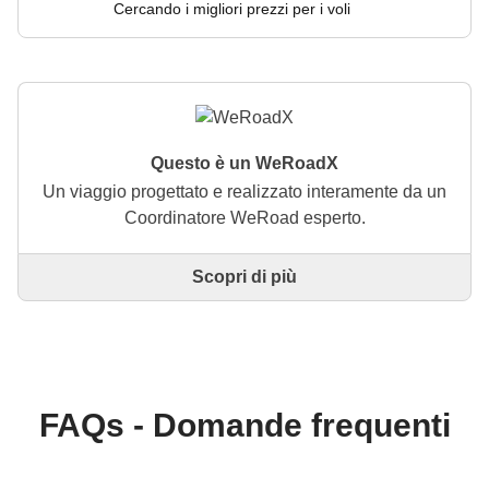
Cercando i migliori prezzi per i voli
Questo è un WeRoadX
Un viaggio progettato e realizzato interamente da un
Coordinatore WeRoad esperto.
Scopri di più
Questo è un viaggio progettato e realizzato
interamente da un Coordinatore WeRoad esperto. Il
Coordinatore si occupa di tutto il viaggio: dalla
definizione dell'itinerario alla selezione delle
accommodation e delle esperienze in loco. Tramite
WeRoad potrai prenotare il viaggio e gestirlo nella
FAQs - Domande frequenti
tua area personale, come qualsiasi altro WeRoad.