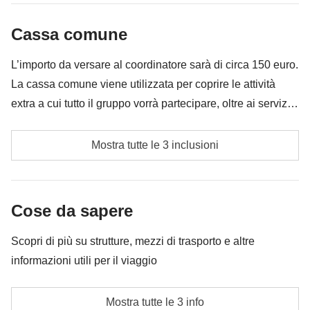
infilare nello zaino
Cassa comune
Tutto ciò che non è menzionato nella sezione "Cosa
è incluso"
L’importo da versare al coordinatore sarà di circa 150 euro.
La cassa comune viene utilizzata per coprire le attività
extra a cui tutto il gruppo vorrà partecipare, oltre ai servizi
qui indicati; per questo l’importo potrà variare e potrebbe
Carburante
essere necessario implementarla ulteriormente, in ogni
Mostra tutte le 3 inclusioni
caso verrà restituita la differenza non utilizzata.
Cassa comune del coordinatore
Le attività ed extra che tutti i partecipanti avranno
Cose da sapere
concordato di fare e la relativa quota parte del
coordinatore
Scopri di più su strutture, mezzi di trasporto e altre
informazioni utili per il viaggio
Hotel o appartamenti/studios.In alta stagione
Mostra tutte le 3 info