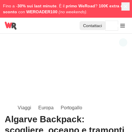
Fino a -
30% sui last minute
. È il
primo WeRoad
?
100€ extra di
sconto
con
WEROADER100
(no weekends).
Contattaci
Viaggi
Europa
Portogallo
Algarve Backpack:
scogliere, oceano e tramonti