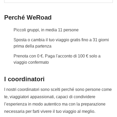
potrebbero essere previsti appartamenti con divano
letto o camerate private in ostello con bagno privato.
Perché WeRoad
L'opzione no-sharing room non è disponibile per tutti i
turni.
Piccoli gruppi, in media 11 persone
In queste strutture potrebbe essere prevista, per
Sposta o cambia il tuo viaggio gratis fino a 31 giorni
alcune delle notti, la camera condivisa con letto
prima della partenza
matrimoniale o divano letto.
Prenota con 0 €. Paga l'acconto di 100 € solo a
Info sulle camere private
viaggio confermato
Vedi i dettagli
I coordinatori
I nostri coordinatori sono scelti perché sono persone come
te, viaggiatori appassionati, capaci di condividere
l’esperienza in modo autentico ma con la preparazione
necessaria per farti vivere il tuo viaggio al meglio.