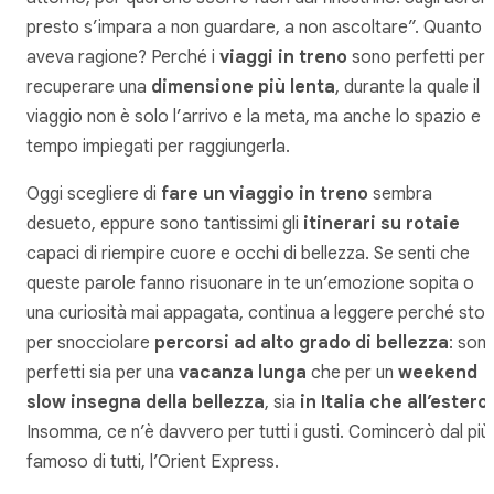
presto s’impara a non guardare, a non ascoltare”. Quanto
aveva ragione? Perché i
viaggi in treno
sono perfetti per
recuperare una
dimensione più lenta
, durante la quale il
viaggio non è solo l’arrivo e la meta, ma anche lo spazio e il
tempo impiegati per raggiungerla.
Oggi scegliere di
fare un viaggio in treno
sembra
desueto, eppure sono tantissimi gli
itinerari su rotaie
capaci di riempire cuore e occhi di bellezza. Se senti che
queste parole fanno risuonare in te un’emozione sopita o
una curiosità mai appagata, continua a leggere perché sto
per snocciolare
percorsi ad alto grado di bellezza
: son
perfetti sia per una
vacanza lunga
che per un
weekend
slow insegna della bellezza
, sia
in Italia che all’estero
.
Insomma, ce n’è davvero per tutti i gusti. Comincerò dal più
famoso di tutti, l’Orient Express.