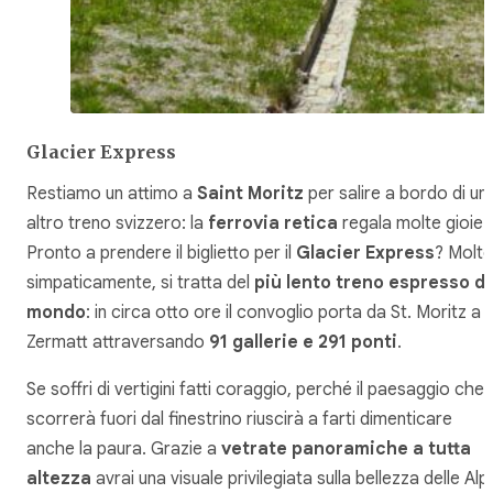
Glacier Express
Restiamo un attimo a
Saint Moritz
per salire a bordo di un
altro treno svizzero: la
ferrovia retica
regala molte gioie.
Pronto a prendere il biglietto per il
Glacier Express
? Molt
simpaticamente, si tratta del
più lento treno espresso de
mondo
: in circa otto ore il convoglio porta da St. Moritz a
Zermatt attraversando
91 gallerie e 291 ponti
.
Se soffri di vertigini fatti coraggio, perché il paesaggio che
scorrerà fuori dal finestrino riuscirà a farti dimenticare
anche la paura. Grazie a
vetrate panoramiche a tutta
altezza
avrai una visuale privilegiata sulla bellezza delle Alpi