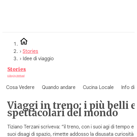
Vai
al
contenuto
›
Stories
›
Idee di viaggio
Stories
A blog by WeRoad
Cosa Vedere
Quando andare
Cucina Locale
Info di
Viaggi in treno: i più belli e
spettacolari del mondo
Tiziano Terzani scriveva: “il treno, con i suoi agi di tempo e i
suoi disagi di spazio, rimette addosso la disusata curiosità