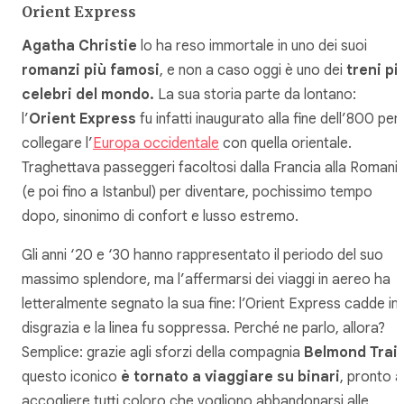
Orient Express
Agatha Christie
lo ha reso immortale in uno dei suoi
romanzi più famosi
, e non a caso oggi è uno dei
treni pi
celebri del mondo.
La sua storia parte da lontano:
l’
Orient Express
fu infatti inaugurato alla fine dell’800 per
collegare l’
Europa occidentale
con quella orientale.
Traghettava passeggeri facoltosi dalla Francia alla Romani
(e poi fino a Istanbul) per diventare, pochissimo tempo
dopo, sinonimo di confort e lusso estremo.
Gli anni ‘20 e ‘30 hanno rappresentato il periodo del suo
massimo splendore, ma l’affermarsi dei viaggi in aereo ha
letteralmente segnato la sua fine: l’Orient Express cadde in
disgrazia e la linea fu soppressa. Perché ne parlo, allora?
Semplice: grazie agli sforzi della compagnia
Belmond Trai
questo iconico
è tornato a viaggiare su binari
, pronto 
accogliere tutti coloro che vogliono abbandonarsi alle