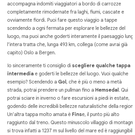
accompagna indomiti viaggiatori a bordo di carrozze
completamente rimodernate fra laghi, fiumi, cascate e
ovviamente fiordi. Puoi fare questo viaggio a tappe
scendendo a ogni fermata per esplorare le bellezze del
luogo, ma puoi anche goderti interamente il paesaggio lung
l’intera tratta che, lunga 493 km, collega (come avrai già
capito) Oslo a Bergen.
Io sinceramente ti consiglio di
scegliere qualche tappa
intermedia
e goderti le bellezze del luogo. Vuoi qualche
esempio? Scendendo a
Gol
, che è più o meno a metà
strada, potrai prendere un pullman fino a
Hemsedal
. Qui
potrai sciare in inverno o fare escursioni a piedi in estate,
godendo delle incredibili bellezze naturalistiche della region
Un’altra tappa molto amata è
Fins
e, il punto più alto
raggiunto dal treno. Questo minuscolo villaggio di montagn
si trova infatti a 1237 m sul livello del mare ed è raggiungibile