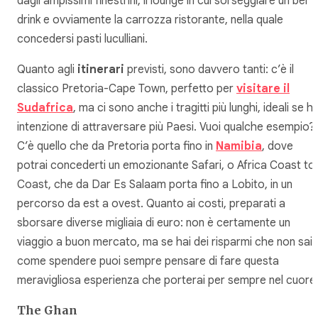
dagli ampissimi finestrini, il lounge in cui sorseggiare un bel
drink e ovviamente la carrozza ristorante, nella quale
concedersi pasti luculliani.
Quanto agli
itinerari
previsti, sono davvero tanti: c’è il
classico Pretoria-Cape Town, perfetto per
visitare il
Sudafrica
, ma ci sono anche i tragitti più lunghi, ideali se ha
intenzione di attraversare più Paesi. Vuoi qualche esempio?
C’è quello che da Pretoria porta fino in
Namibia
, dove
potrai concederti un emozionante Safari, o Africa Coast to
Coast, che da Dar Es Salaam porta fino a Lobito, in un
percorso da est a ovest. Quanto ai costi, preparati a
sborsare diverse migliaia di euro: non è certamente un
viaggio a buon mercato, ma se hai dei risparmi che non sai
come spendere puoi sempre pensare di fare questa
meravigliosa esperienza che porterai per sempre nel cuore
The Ghan