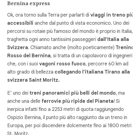
Bernina express
Ok, ora torno sulla Terra per parlarti di
viaggi in treno più
accessibili
anche dal punto di vista economico. Uno dei
percorsi su rotaie più famoso del mondo è proprio in Italia, 
traghetta ogni anno tantissimi passeggeri
dall’Italia alla
Svizzera
. Chiamato anche (molto poeticamente)
Trenino
Rosso del Bernina
, si tratta di un capolavoro di ingegneria
che, con i suoi
vagoni rosso fuoco
, percorre 60 km ad
alto grado di bellezza
collegando l’italiana Tirano alla
svizzera Saint Moritz.
E’ uno dei
treni panoramici più belli del mondo
, ma
anche una delle
ferrovie più ripide del Pianeta
! Si
inerpica infatti fino a 2253 metri di quota raggiungendo
Ospizio Bernina, il punto più alto raggiunto da un treno in
Europa, per poi discendere dolcemente fino ai 1800 metri d
St. Moritz.