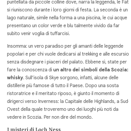
puntellata da piccole colline dove, narra la leggenda, le Fat
si riuniscono durante i loro giorni di festa. La seconda è un
lago naturale, simile nella forma a una piscina, le cui acque
presentano un color verde e blu talmente vivido da far
subito venir voglia di tuffarcisi.
Insomma: un vero paradiso per gli amanti delle leggende
popolari e per chi vuole dedicarsi al trekking e alle escursion
senza disdegnare i piaceri del palato. Ebbene sì, state per
fare la conoscenza di
un altro dei simboli della Scozia: i
whisky
. Sull’isola di Skye sorgono, infatti, alcune delle
distillerie più famose di tutto il Paese. Dopo una sosta
ristoratrice e il meritato riposo, è giunto il momento di
dirigerci verso Inverness: la Capitale delle Highlands, a Sud-
Ovest della quale troveremo uno dei luoghi più noti da
vedere in Scozia. Per non dire del mondo.
I misteri di Loch Ness