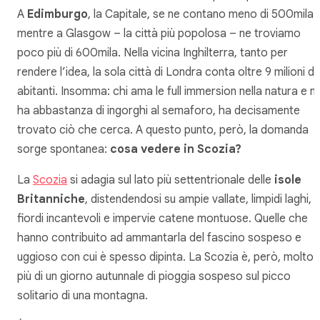
A
Edimburgo
, la Capitale, se ne contano meno di 500mila
mentre a Glasgow – la città più popolosa – ne troviamo
poco più di 600mila. Nella vicina Inghilterra, tanto per
rendere l’idea, la sola città di Londra conta oltre 9 milioni di
abitanti. Insomma: chi ama le full immersion nella natura e n
ha abbastanza di ingorghi al semaforo, ha decisamente
trovato ciò che cerca. A questo punto, però, la domanda
sorge spontanea:
cosa vedere in Scozia?
La
Scozia
si adagia sul lato più settentrionale delle
isole
Britanniche
, distendendosi su ampie vallate, limpidi laghi,
fiordi incantevoli e impervie catene montuose. Quelle che
hanno contribuito ad ammantarla del fascino sospeso e
uggioso con cui è spesso dipinta. La Scozia è, però, molto d
più di un giorno autunnale di pioggia sospeso sul picco
solitario di una montagna.