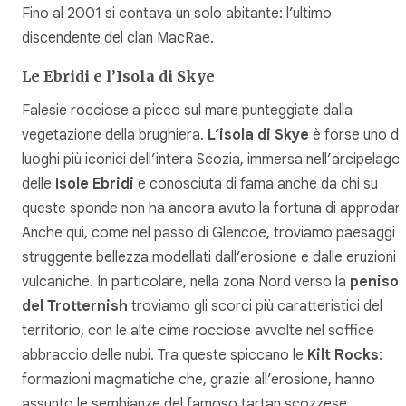
Fino al 2001 si contava un solo abitante: l’ultimo
discendente del clan MacRae.
Le Ebridi e l’Isola di Skye
Falesie rocciose a picco sul mare punteggiate dalla
vegetazione della brughiera.
L’isola di Skye
è forse uno de
luoghi più iconici dell’intera Scozia, immersa nell’arcipelago
delle
Isole Ebridi
e conosciuta di fama anche da chi su
queste sponde non ha ancora avuto la fortuna di approdare
Anche qui, come nel passo di Glencoe, troviamo paesaggi d
struggente bellezza modellati dall’erosione e dalle eruzioni
vulcaniche. In particolare, nella zona Nord verso la
penisol
del Trotternish
troviamo gli scorci più caratteristici del
territorio, con le alte cime rocciose avvolte nel soffice
abbraccio delle nubi. Tra queste spiccano le
Kilt Rocks
:
formazioni magmatiche che, grazie all’erosione, hanno
assunto le sembianze del famoso tartan scozzese.