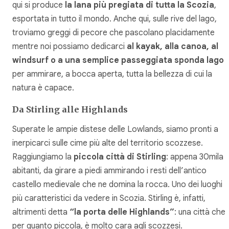
qui si produce
la lana più pregiata di tutta la Scozia
,
esportata in tutto il mondo. Anche qui, sulle rive del lago,
troviamo greggi di pecore che pascolano placidamente
mentre noi possiamo dedicarci
al kayak, alla canoa, al
windsurf o a una semplice passeggiata sponda lago
per ammirare, a bocca aperta, tutta la bellezza di cui la
natura è capace.
Da Stirling alle Highlands
Superate le ampie distese delle Lowlands, siamo pronti a
inerpicarci sulle cime più alte del territorio scozzese.
Raggiungiamo la
piccola città di Stirling
: appena 30mila
abitanti, da girare a piedi ammirando i resti dell’antico
castello medievale che ne domina la rocca. Uno dei luoghi
più caratteristici da vedere in Scozia. Stirling è, infatti,
altrimenti detta
“la porta delle Highlands”
: una città che,
per quanto piccola, è molto cara agli scozzesi.