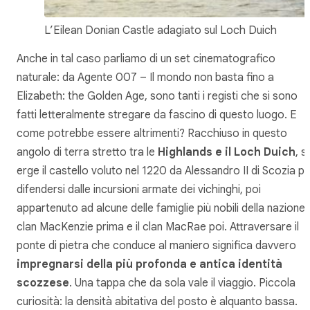
L’Eilean Donian Castle adagiato sul Loch Duich
Anche in tal caso parliamo di un set cinematografico
naturale: da Agente 007 – Il mondo non basta fino a
Elizabeth: the Golden Age, sono tanti i registi che si sono
fatti letteralmente stregare da fascino di questo luogo. E
come potrebbe essere altrimenti? Racchiuso in questo
angolo di terra stretto tra le
Highlands e il Loch Duich
, si
erge il castello voluto nel 1220 da Alessandro II di Scozia p
difendersi dalle incursioni armate dei vichinghi, poi
appartenuto ad alcune delle famiglie più nobili della nazione: 
clan MacKenzie prima e il clan MacRae poi. Attraversare il
ponte di pietra che conduce al maniero significa davvero
impregnarsi della più profonda e antica identità
scozzese
. Una tappa che da sola vale il viaggio. Piccola
curiosità: la densità abitativa del posto è alquanto bassa.