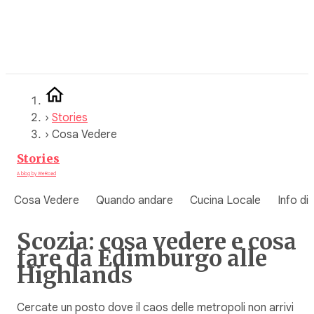
Vai
al
contenuto
›
Stories
›
Cosa Vedere
Stories
A blog by WeRoad
Cosa Vedere
Quando andare
Cucina Locale
Info di
Scozia: cosa vedere e cosa
fare da Edimburgo alle
Highlands
Cercate un posto dove il caos delle metropoli non arrivi