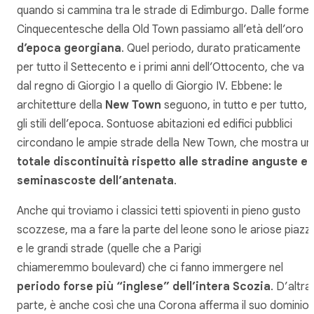
quando si cammina tra le strade di Edimburgo. Dalle forme
Cinquecentesche della Old Town passiamo all’età dell’oro
d’epoca georgiana
. Quel periodo, durato praticamente
per tutto il Settecento e i primi anni dell’Ottocento, che va
dal regno di Giorgio I a quello di Giorgio IV. Ebbene: le
architetture della
New Town
seguono, in tutto e per tutto,
gli stili dell’epoca. Sontuose abitazioni ed edifici pubblici
circondano le ampie strade della New Town, che mostra un
totale discontinuità rispetto alle stradine anguste e
seminascoste dell’antenata
.
Anche qui troviamo i classici tetti spioventi in pieno gusto
scozzese, ma a fare la parte del leone sono le ariose piazz
e le grandi strade (quelle che a Parigi
chiameremmo
boulevard
) che ci fanno immergere nel
periodo forse più “inglese” dell’intera Scozia
. D’altra
parte, è anche così che una Corona afferma il suo dominio: