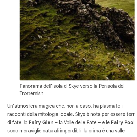
Panorama dell’Isola di Skye verso la Penisola del
Trotternish
Un’atmosfera magica che, non a caso, ha plasmato i
racconti della mitologia locale. Skye è nota per essere terr
di fate: la
Fairy Glen
– la Valle delle Fate – e le
Fairy Pool
sono meraviglie naturali imperdibili: la prima è una valle