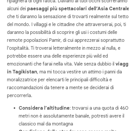
ripagherà di ogni fatica. Davanti ai tuoi occhi scorreranno
alcuni dei
paesaggi più spettacolari dell’Asia Centrale
,
che ti daranno la sensazione di trovarti realmente sul tetto
del mondo. I villaggi e le cittadine che attraverserai, poi, ti
daranno la possibilità di scoprire gli usi i costumi delle
remote popolazioni Pamir, di cui apprezzerai soprattutto
l’ospitalità. Ti troverai letteralmente in mezzo al nulla, e
potrebbe essere una delle esperienze più
wild
ed
emozionanti che farai nella vita. Vale senza dubbio il
viaggi
in Tagikistan
, ma mi tocca vestire un attimo i panni da
moralizzatrice per elencarti le principali difficoltà e
raccomandazioni da tenere a mente se deciderai di
percorrerla.
Considera l’altitudine
: trovarsi a una quota di 460
metri non è assolutamente banale, potresti avere il
classico mal da montagna