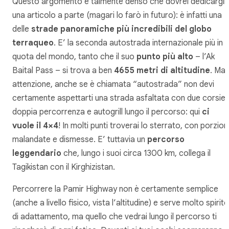
Questo argomento è talmente denso che dovrei dedicargli
una articolo a parte (magari lo farò in futuro): è infatti una
delle
strade panoramiche più incredibili del globo
terraqueo
. E’ la seconda autostrada internazionale più in
quota del mondo, tanto che il suo
punto più alto
– l’Ak
Baital Pass – si trova a ben
4655 metri di altitudine
. Ma
attenzione, anche se è chiamata “autostrada” non devi
certamente aspettarti una strada asfaltata con due corsie 
doppia percorrenza e autogrill lungo il percorso: qui
ci
vuole il 4×4
! In molti punti troverai lo sterrato, con porzion
malandate e dismesse. E’ tuttavia un
percorso
leggendario
che, lungo i suoi circa 1300 km, collega il
Tagikistan con il Kirghizistan.
Percorrere la Pamir Highway non è certamente semplice
(anche a livello fisico, vista l’altitudine) e serve molto spirito
di adattamento, ma quello che vedrai lungo il percorso ti