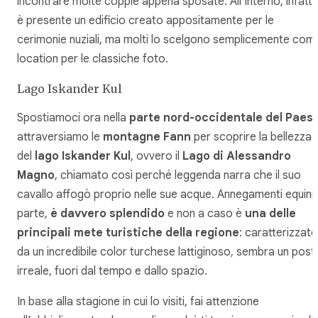
incontrare molte coppie appena sposate. All’interno, infatti,
è presente un edificio creato appositamente per le
cerimonie nuziali, ma molti lo scelgono semplicemente com
location per le classiche foto.
Lago Iskander Kul
Spostiamoci ora nella
parte nord-occidentale del Paes
attraversiamo le
montagne Fann
per scoprire la bellezza
del
lago Iskander Kul
, ovvero il
Lago di Alessandro
Magno
, chiamato così perché leggenda narra che il suo
cavallo affogò proprio nelle sue acque. Annegamenti equini 
parte,
è davvero splendido
e non a caso è
una delle
principali mete turistiche della regione
: caratterizzato
da un incredibile color turchese lattiginoso, sembra un post
irreale, fuori dal tempo e dallo spazio.
In base alla stagione in cui lo visiti, fai attenzione