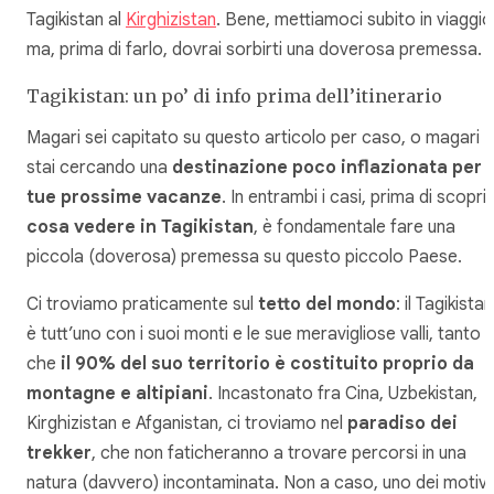
Tagikistan al
Kirghizistan
. Bene, mettiamoci subito in viaggio
ma, prima di farlo, dovrai sorbirti una doverosa premessa.
Tagikistan: un po’ di info prima dell’itinerario
Magari sei capitato su questo articolo per caso, o magari
stai cercando una
destinazione poco inflazionata per l
tue prossime vacanze
. In entrambi i casi, prima di scopri
cosa vedere in Tagikistan
, è fondamentale fare una
piccola (doverosa) premessa su questo piccolo Paese.
Ci troviamo praticamente sul
tetto del mondo
: il Tagikistan
è tutt’uno con i suoi monti e le sue meravigliose valli, tanto
che
il 90% del suo territorio è costituito proprio da
montagne e altipiani
. Incastonato fra Cina, Uzbekistan,
Kirghizistan e Afganistan, ci troviamo nel
paradiso dei
trekker
, che non faticheranno a trovare percorsi in una
natura (davvero) incontaminata. Non a caso, uno dei motivi