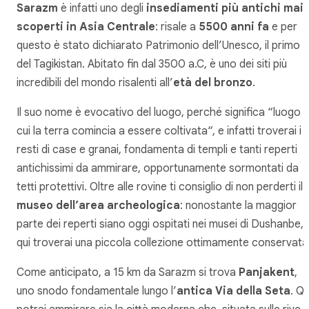
Sarazm
è infatti uno degli
insediamenti più antichi mai
scoperti in Asia Centrale
: risale a
5500 anni fa
e per
questo è stato dichiarato Patrimonio dell’Unesco, il primo
del Tagikistan. Abitato fin dal 3500 a.C, è uno dei siti più
incredibili del mondo risalenti all’
età del bronzo
.
Il suo nome è evocativo del luogo, perché significa “
luogo i
cui la terra comincia a essere coltivata
“, e infatti troverai i
resti di case e granai, fondamenta di templi e tanti reperti
antichissimi da ammirare, opportunamente sormontati da
tetti protettivi. Oltre alle rovine ti consiglio di non perderti il
museo dell’area archeologica
: nonostante la maggior
parte dei reperti siano oggi ospitati nei musei di Dushanbe,
qui troverai una piccola collezione ottimamente conservata
Come anticipato, a 15 km da Sarazm si trova
Panjakent
,
uno snodo fondamentale lungo l’
antica Via della Seta
. Qu