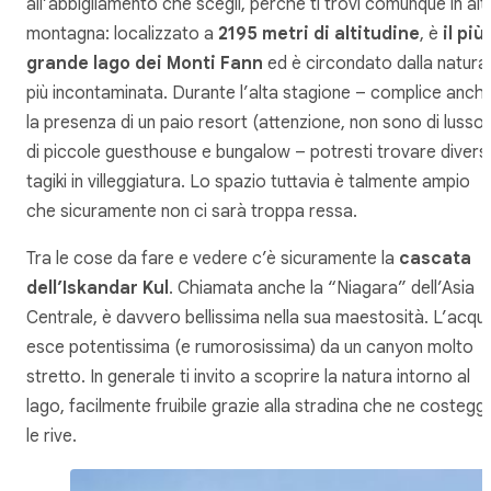
all’abbigliamento che scegli, perché ti trovi comunque in alt
montagna: localizzato a
2195 metri di altitudine
, è
il più
grande lago dei Monti Fann
ed è circondato dalla natura
più incontaminata. Durante l’alta stagione – complice anch
la presenza di un paio resort (attenzione, non sono di lusso!
di piccole guesthouse e bungalow – potresti trovare diversi
tagiki in villeggiatura. Lo spazio tuttavia è talmente ampio
che sicuramente non ci sarà troppa ressa.
Tra le cose da fare e vedere c’è sicuramente la
cascata
dell’Iskandar Kul
. Chiamata anche la “Niagara” dell’Asia
Centrale, è davvero bellissima nella sua maestosità. L’acqu
esce potentissima (e rumorosissima) da un canyon molto
stretto. In generale ti invito a scoprire la natura intorno al
lago, facilmente fruibile grazie alla stradina che ne costegg
le rive.