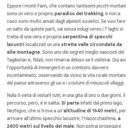
Eppure i monti Fann, che contano tantissimi picchi montani,
sono un vero e proprio
paradiso del trekking
, e non a
caso sono molto amati dagli alpinisti sovietici. Se vuoi fare
un salto da queste parti, vai senza indugi verso i 7 laghi: si
tratta di una vera e propria
serpentina di specchi
lacustri
localizzati un una
stretta valle circondata da
alte montagne
. Sono uno dei segreti meglio nascosti del
Tagikistan e, fidati, non rimarrai deluso se li visiterai. Qui avr
l’opportunità di immergerti in un contesto davvero
incontaminato, osservando da vicino la vita rurale montana
del paese attraverso gli usi e i costumi di minuscoli villaggi.
Nulla ti vieta di visitarli tutti, in una gita di uno o due giorni. Il
percorso, però, è in salita.
Si parte
infatti dal primo lago,
Nezhigon, che si trova a un’
altitudine di 1640 metri,
per
arrivare all’ultimo specchio lacustre, l’Hazorchashma,
a
2400 metri sul livello del male
. Non potrai proseguire