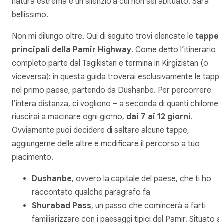
natura estrema e un silenzio a cui non sei abituato. Sarà
bellissimo.
Non mi dilungo oltre. Qui di seguito trovi elencate le
tappe
principali della Pamir Highway
. Come detto l’itinerario
completo parte dal Tagikistan e termina in Kirgizistan (o
viceversa): in questa guida troverai esclusivamente le tapp
nel primo paese, partendo da Dushanbe. Per percorrere
l’intera distanza, ci vogliono – a seconda di quanti chilometr
riuscirai a macinare ogni giorno,
dai 7 ai 12 giorni
.
Ovviamente puoi decidere di saltare alcune tappe,
aggiungerne delle altre e modificare il percorso a tuo
piacimento.
Dushanbe
, ovvero la capitale del paese, che ti ho
raccontato qualche paragrafo fa
Shurabad Pass
, un passo che comincerà a farti
familiarizzare con i paesaggi tipici del Pamir. Situato a