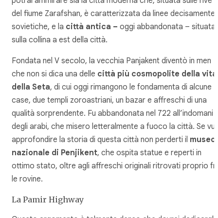
potrai ammirare sia la città moderna che, situata sulle rive
del fiume Zarafshan, è caratterizzata da linee decisamente
sovietiche, e la
città antica –
oggi abbandonata – situata
sulla collina a est della città.
Fondata nel V secolo, la vecchia Panjakent diventò in men
che non si dica una delle
città più cosmopolite della vita
della Seta
, di cui oggi rimangono le fondamenta di alcune
case, due templi zoroastriani, un bazar e affreschi di una
qualità sorprendente. Fu abbandonata nel 722 all’indomani
degli arabi, che misero letteralmente a fuoco la città. Se vu
approfondire la storia di questa città non perderti il
museo
nazionale di Penjikent
, che ospita statue e reperti in
ottimo stato, oltre agli affreschi originali ritrovati proprio fr
le rovine.
La Pamir Highway