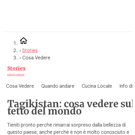
Vai
al
contenuto
›
Stories
›
Cosa Vedere
Stories
A blog by WeRoad
Cosa Vedere
Quando andare
Cucina Locale
Info di
Tagikistan: cosa vedere sul
tetto del mondo
Tieniti pronto perché rimarrai sorpreso dalla bellezza di
questo paese, anche perché è non è molto conosciuto e