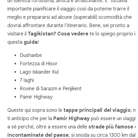
un’identità fortissima, antica e affascinante. E’ tuttavia
importante pianificare il viaggio così da poterne trarre il
meglio e prepararsi ad alcune (superabili) scomodità che
dovrai affrontare durante l’itinerario. Bene, sei pronto a
visitare il
Tagikistan? Cosa vedere
te lo spiego proprio in
questa
guida
!
Dushanbe
Fortezza di Hisor
Lago Iskander Kul
7 laghi
Rovine di Sarazm e Penjikent
Pamir Highway
Queste qui sopra sono le
tappe principali del viaggio
, m
ti anticipo che per la
Pamir Highway
può essere un viaggi
a sé perché, oltre a essere una delle
strade più famose e
incontaminate del paese
, si snoda su circa 1300 km dal