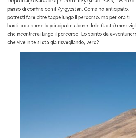
Dopo il lago Karakul si percorre il Kyzyl-Art Pass, ovvero il
passo di confine con il Kyrgyzstan. Come ho anticipato,
potresti fare altre tappe lungo il percorso, ma per ora ti
basti conoscere le principali e alcune delle (tante) meravigli
che incontrerai lungo il percorso. Lo spirito da avventuriero
che vive in te si sta già risvegliando, vero?