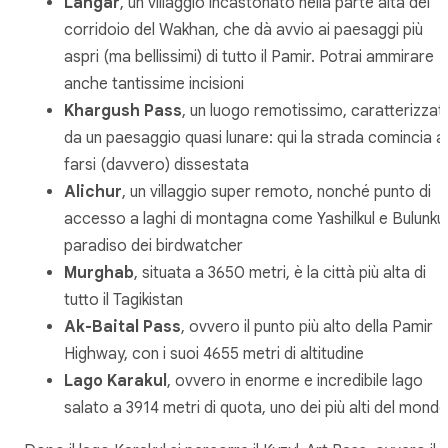
Langar
, un villaggio incastonato nella parte alta del
corridoio del Wakhan, che dà avvio ai paesaggi più
aspri (ma bellissimi) di tutto il Pamir. Potrai ammirare
anche tantissime incisioni
Khargush Pass
, un luogo remotissimo, caratterizzat
da un paesaggio quasi lunare: qui la strada comincia a
farsi (davvero) dissestata
Alichur
, un villaggio super remoto, nonché punto di
accesso a laghi di montagna come Yashilkul e Bulunkul
paradiso dei birdwatcher
Murghab
, situata a 3650 metri, è la città più alta di
tutto il Tagikistan
Ak-Baital Pass
, ovvero il punto più alto della Pamir
Highway, con i suoi 4655 metri di altitudine
Lago Karakul
, ovvero in enorme e incredibile lago
salato a 3914 metri di quota, uno dei più alti del mond