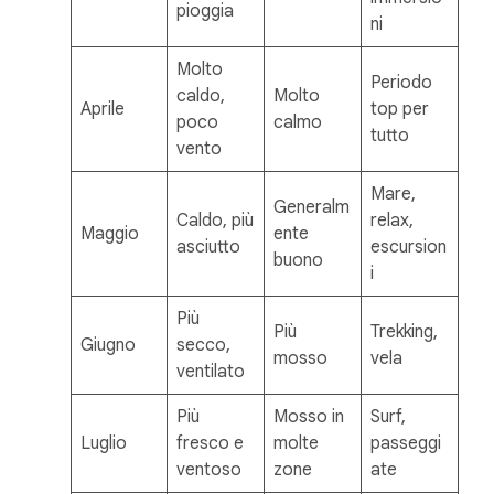
pioggia
ni
Molto
Periodo
caldo,
Molto
Aprile
top per
poco
calmo
tutto
vento
Mare,
Generalm
Caldo, più
relax,
Maggio
ente
asciutto
escursion
buono
i
Più
Più
Trekking,
Giugno
secco,
mosso
vela
ventilato
Più
Mosso in
Surf,
Luglio
fresco e
molte
passeggi
ventoso
zone
ate