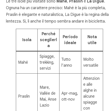
Le tre isole più visitate sono
Mahé
,
Praslin
e
La Digue
.
Ognuna ha un carattere preciso: Mahé è la più completa,
Praslin è elegante e naturalistica, La Digue è la regina della
lentezza. Sì, lì anche il tempo sembra andare in bicicletta.
Perché
Periodo
Nota
Isola
sceglierl
ideale
utile
a
Spiagge,
Tutto
Molto
Mahé
trekking,
l’anno
versatile
servizi
Attenzion
e alle
Mare,
alghe in
Vallée de
Apr-mag,
Praslin
alcune
Mai, Anse
ott-nov
spiagge
Lazio
con