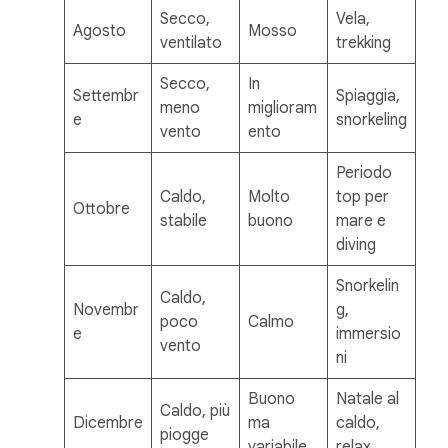
Secco,
Vela,
Agosto
Mosso
ventilato
trekking
Secco,
In
Settembr
Spiaggia,
meno
miglioram
e
snorkeling
vento
ento
Periodo
Caldo,
Molto
top per
Ottobre
stabile
buono
mare e
diving
Snorkelin
Caldo,
Novembr
g,
poco
Calmo
e
immersio
vento
ni
Buono
Natale al
Caldo, più
Dicembre
ma
caldo,
piogge
variabile
relax