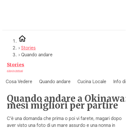
Vai
al
contenuto
›
Stories
›
Quando andare
Stories
A blog by WeRoad
Cosa Vedere
Quando andare
Cucina Locale
Info di
Quando andare a Okinawa:
mesi migliori per partire
C’è una domanda che prima o poi vi farete, magari dopo
aver visto una foto di un mare assurdo e una nonna in