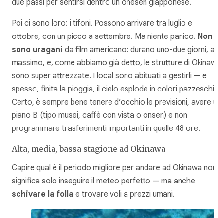
due passi per sentirsi dentro un onesen giapponese.
Poi ci sono loro: i tifoni. Possono arrivare tra luglio e
ottobre, con un picco a settembre. Ma niente panico.
Non
sono uragani
da film americano: durano uno-due giorni, al
massimo, e, come abbiamo già detto, le strutture di Okinaw
sono super attrezzate. I local sono abituati a gestirli — e
spesso, finita la pioggia, il cielo esplode in colori pazzeschi.
Certo, è sempre bene tenere d’occhio le previsioni, avere u
piano B (tipo musei, caffè con vista o onsen) e non
programmare trasferimenti importanti in quelle 48 ore.
Alta, media, bassa stagione ad Okinawa
Capire qual è il periodo migliore per andare ad Okinawa non
significa solo inseguire il meteo perfetto — ma anche
schivare la folla
e trovare voli a prezzi umani.