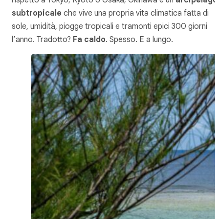
rispetto a Tokyo, Kyoto o Osaka, Okinawa è un
arcipelago
subtropicale
che vive una propria vita climatica fatta di
sole, umidità, piogge tropicali e tramonti epici 300 giorni
l’anno. Tradotto?
Fa caldo
. Spesso. E a lungo.