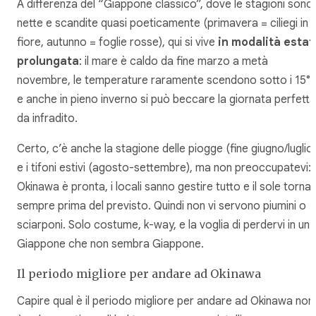
A differenza del “Giappone classico”, dove le stagioni sono
nette e scandite quasi poeticamente (primavera = ciliegi in
fiore, autunno = foglie rosse), qui si vive
in modalità estat
prolungata
: il mare è caldo da fine marzo a metà
novembre, le temperature raramente scendono sotto i 15°
e anche in pieno inverno si può beccare la giornata perfetta
da infradito.
Certo, c’è anche la stagione delle piogge (fine giugno/luglio
e i tifoni estivi (agosto-settembre), ma non preoccupatevi:
Okinawa è pronta, i locali sanno gestire tutto e il sole torna
sempre prima del previsto. Quindi non vi servono piumini o
sciarponi. Solo costume, k-way, e la voglia di perdervi in un
Giappone che non sembra Giappone.
Il periodo migliore per andare ad Okinawa
Capire qual è il periodo migliore per andare ad Okinawa non