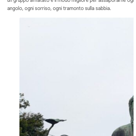
un gruppo affiatato è il modo migliore per assaporarne ogn
angolo, ogni sorriso, ogni tramonto sulla sabbia.