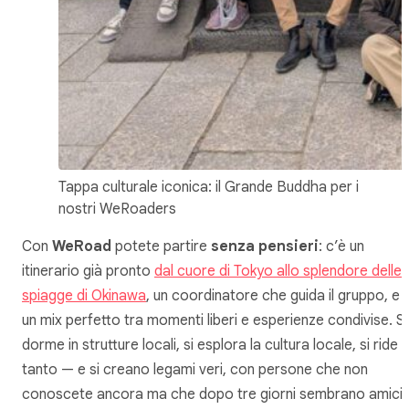
Tappa culturale iconica: il Grande Buddha per i
nostri WeRoaders
Con
WeRoad
potete partire
senza pensieri
: c’è un
itinerario già pronto
dal cuore di Tokyo allo splendore delle
spiagge di Okinawa
, un coordinatore che guida il gruppo, e
un mix perfetto tra momenti liberi e esperienze condivise. Si
dorme in strutture locali, si esplora la cultura locale, si ride
tanto — e si creano legami veri, con persone che non
conoscete ancora ma che dopo tre giorni sembrano amici