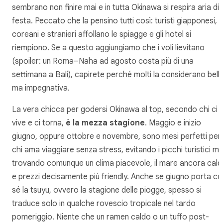
sembrano non finire mai e in tutta Okinawa si respira aria di
festa. Peccato che la pensino tutti così: turisti giapponesi,
coreani e stranieri affollano le spiagge e gli hotel si
riempiono. Se a questo aggiungiamo che i voli lievitano
(spoiler: un Roma–Naha ad agosto costa più di una
settimana a Bali), capirete perché molti la considerano bell
ma impegnativa.
La vera chicca per godersi Okinawa al top, secondo chi ci
vive e ci torna,
è la mezza stagione
. Maggio e inizio
giugno, oppure ottobre e novembre, sono mesi perfetti per
chi ama viaggiare senza stress, evitando i picchi turistici m
trovando comunque un clima piacevole, il mare ancora cal
e prezzi decisamente più friendly. Anche se giugno porta co
sé la tsuyu, ovvero la stagione delle piogge, spesso si
traduce solo in qualche rovescio tropicale nel tardo
pomeriggio. Niente che un ramen caldo o un tuffo post-