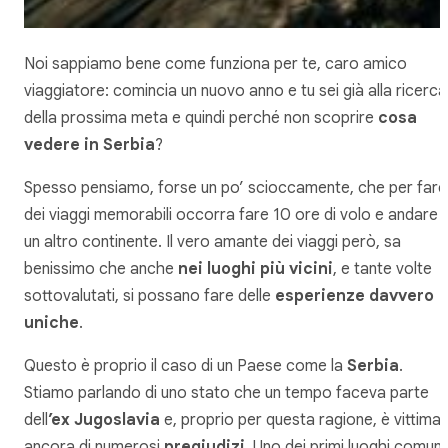
Noi sappiamo bene come funziona per te, caro amico
viaggiatore: comincia un nuovo anno e tu sei già alla ricerca
della prossima meta e quindi perché non scoprire
cosa
vedere in Serbia
?
Spesso pensiamo, forse un po’ scioccamente, che per fare
dei viaggi memorabili occorra fare 10 ore di volo e andare i
un altro continente. Il vero amante dei viaggi però, sa
benissimo che anche
nei luoghi più vicini
, e tante volte
sottovalutati, si possano fare delle
esperienze davvero
uniche
.
Questo è proprio il caso di un Paese come la
Serbia
.
Stiamo parlando di uno stato che un tempo faceva parte
dell
’ex Jugoslavia
e, proprio per questa ragione, è vittima
ancora di numerosi
pregiudizi
. Uno dei primi luoghi comuni