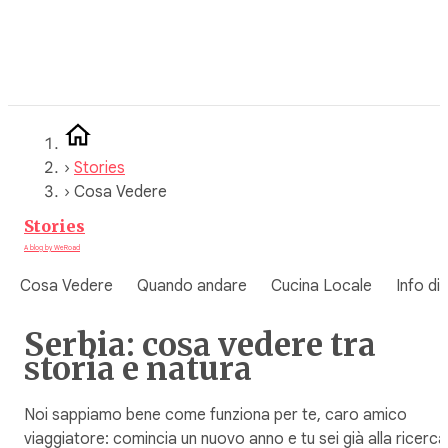
Vai
al
contenuto
›
Stories
›
Cosa Vedere
Stories
A blog by WeRoad
Cosa Vedere
Quando andare
Cucina Locale
Info di
Serbia: cosa vedere tra
storia e natura
Noi sappiamo bene come funziona per te, caro amico
viaggiatore: comincia un nuovo anno e tu sei già alla ricerca