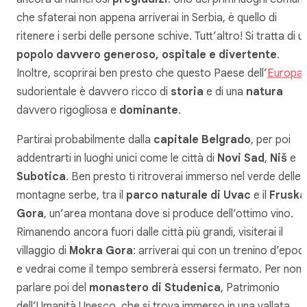
che sfaterai non appena arriverai in Serbia, è quello di
ritenere i serbi delle persone schive. Tutt’altro! Si tratta di u
popolo davvero generoso, ospitale e divertente
.
Inoltre, scoprirai ben presto che questo Paese dell’
Europa
sudorientale è davvero ricco di
storia
e di una
natura
davvero rigogliosa e
dominante
.
Partirai probabilmente dalla
capitale Belgrado
, per poi
addentrarti in luoghi unici come le città di
Novi Sad
,
Niš
e
Subotica
. Ben presto ti ritroverai immerso nel verde delle
montagne serbe, tra il
parco naturale di Uvac
e il
Fruska
Gora
, un’area montana dove si produce dell’ottimo vino.
Rimanendo ancora fuori dalle città più grandi, visiterai il
villaggio di
Mokra Gora
: arriverai qui con un trenino d’epoc
e vedrai come il tempo sembrerà essersi fermato. Per non
parlare poi del
monastero di Studenica
, Patrimonio
dell’Umanità Unesco, che si trova immerso in una vallata