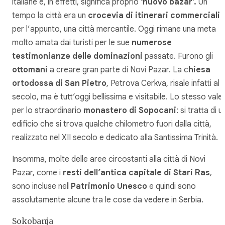
italiane e, in effetti, significa proprio
‘nuovo bazar’.
Un
tempo la città era un
crocevia di itinerari commerciali
e
per l’appunto, una città mercantile. Oggi rimane una meta
molto amata dai turisti per le sue
numerose
testimonianze delle dominazioni
passate. Furono gli
ottomani
a creare gran parte di Novi Pazar. La c
hiesa
ortodossa di San Pietro
, Petrova Cerkva, risale infatti al 
secolo, ma è tutt’oggi bellissima e visitabile. Lo stesso vale
per lo straordinario
monastero di Sopocani
: si tratta di u
edificio che si trova qualche chilometro fuori dalla città,
realizzato nel XII secolo e dedicato alla Santissima Trinità.
Insomma, molte delle aree circostanti alla città di Novi
Pazar, come i
resti dell’antica capitale di Stari Ras
,
sono incluse ne
l Patrimonio Unesco
e quindi sono
assolutamente alcune tra le cose da vedere in Serbia.
Sokobanja