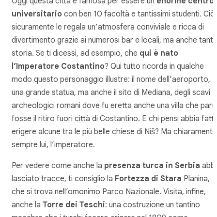
Oggi questa città è famosa per essere un
enorme centro
universitario
con ben 10 facoltà e tantissimi studenti. Ciò
sicuramente le regala un’atmosfera conviviale e ricca di
divertimento grazie ai numerosi bar e locali, ma anche tant
storia. Se ti dicessi, ad esempio, che
qui è nato
l’Imperatore Costantino
? Qui tutto ricorda in qualche
modo questo personaggio illustre: il nome dell’aeroporto,
una grande statua, ma anche il sito di Mediana, degli scavi
archeologici romani dove fu eretta anche una villa che pare
fosse il ritiro fuori città di Costantino. E chi pensi abbia fatt
erigere alcune tra le più belle chiese di Niš? Ma chiaramente
sempre lui, l’imperatore.
Per vedere come anche la
presenza turca in Serbia
abbi
lasciato tracce, ti consiglio la
Fortezza di Stara
Planina,
che si trova nell’omonimo Parco Nazionale. Visita, infine,
anche la
Torre dei Teschi
: una costruzione un tantino