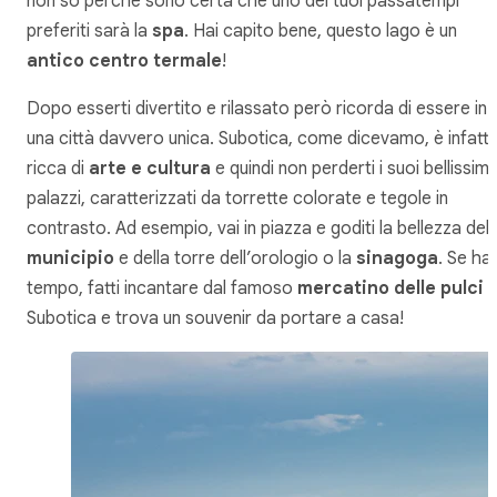
non so perché sono certa che uno dei tuoi passatempi
preferiti sarà la
spa
. Hai capito bene, questo lago è un
antico centro termale
!
Dopo esserti divertito e rilassato però ricorda di essere in
una città davvero unica. Subotica, come dicevamo, è infatti
ricca di
arte e cultura
e quindi non perderti i suoi bellissimi
palazzi, caratterizzati da torrette colorate e tegole in
contrasto. Ad esempio, vai in piazza e goditi la bellezza del
municipio
e della torre dell’orologio o la
sinagoga
. Se hai
tempo, fatti incantare dal famoso
mercatino delle pulci
d
Subotica e trova un souvenir da portare a casa!