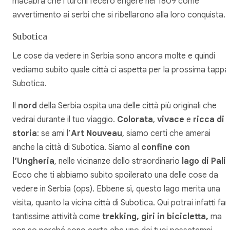
macabra che i turchi fecero erigere nel 1809 come
avvertimento ai serbi che si ribellarono alla loro conquista.
Subotica
Le cose da vedere in Serbia sono ancora molte e quindi
vediamo subito quale città ci aspetta per la prossima tappa
Subotica.
Il
nord
della Serbia ospita una delle città più originali che
vedrai durante il tuo viaggio.
Colorata
,
vivace
e
ricca di
storia
: se ami l’
Art Nouveau
, siamo certi che amerai
anche la città di Subotica. Siamo al
confine con
l’Ungheria
, nelle vicinanze dello straordinario
lago di Pali
Ecco che ti abbiamo subito spoilerato una delle cose da
vedere in Serbia (ops). Ebbene sì, questo lago merita una
visita, quanto la vicina città di Subotica. Qui potrai infatti far
tantissime attività come
trekking, giri in bicicletta,
ma