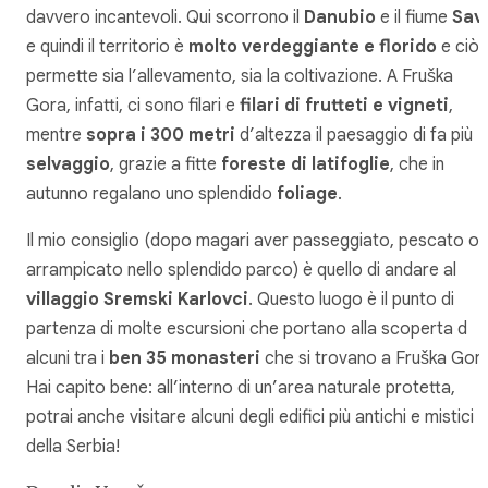
davvero incantevoli. Qui scorrono il
Danubio
e il fiume
Sav
e quindi il territorio è
molto verdeggiante e florido
e ciò
permette sia l’allevamento, sia la coltivazione. A Fruška
Gora, infatti, ci sono filari e
filari di frutteti e vigneti
,
mentre
sopra i 300 metri
d’altezza il paesaggio di fa più
selvaggio
, grazie a fitte
foreste di latifoglie
, che in
autunno regalano uno splendido
foliage
.
Il mio consiglio (dopo magari aver passeggiato, pescato o
arrampicato nello splendido parco) è quello di andare al
villaggio Sremski Karlovci
. Questo luogo è il punto di
partenza di molte escursioni che portano alla scoperta d
alcuni tra i
ben 35 monasteri
che si trovano a Fruška Gora
Hai capito bene: all’interno di un’area naturale protetta,
potrai anche visitare alcuni degli edifici più antichi e mistici
della Serbia!