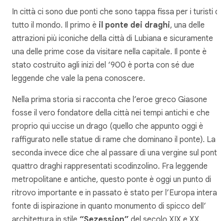
In città ci sono due ponti che sono tappa fissa per i turisti di
tutto il mondo. Il primo è
il ponte dei draghi
, una delle
attrazioni più iconiche della città di Lubiana e sicuramente
una delle prime cose da visitare nella capitale. Il ponte è
stato costruito agli inizi del ‘900 è porta con sé due
leggende che vale la pena conoscere.
Nella prima storia si racconta che l’eroe greco Giasone
fosse il vero fondatore della città nei tempi antichi e che
proprio qui uccise un drago (quello che appunto oggi è
raffigurato nelle statue di rame che dominano il ponte). La
seconda invece dice che al passare di una vergine sul ponte
quattro draghi rappresentati scodinzolino. Fra leggende
metropolitane e antiche, questo ponte è oggi un punto di
ritrovo importante e in passato è stato per l’Europa intera
fonte di ispirazione in quanto monumento di spicco dell’
architettura in stile
“Sezession”
del secolo XIX e XX.