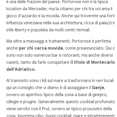
è una delle frazioni del paese. Portorose non è la tipica
location da Weroader, ma la citiamo per chi tra voi ama il
gioco d’azzardo e la movida. Anche qui troverete una forte
influenza veneziana nella sua architettura, ricca di palazzi in
stile liberty e popolata da molti centri termali.
Ma oltre a massaggi e trattamenti, Portorose è perfetta
anche
per chi cerca movida
, come preannunciato. Qui ci
sono non solo numerosi bar e ristoranti, ma anche diversi
casinò, tanto da farle conquistare
il titolo di Montecarlo
dell’Adriatico.
Al tramonto sono i lidi sul mare a trasformarsi in veri locali e
qui un consiglio che vi diamo è di assaggiare il
Ganje
,
ovvero un aperitivo tipico della zona a base di ginepro,
ciliegie e prugne. Generalmente questo cocktail profumato
viene servito con il Prut, ovvero un tipico prosciutto della
zona. Insomma cibo, buoni cocktail, mare e intrattenimento: