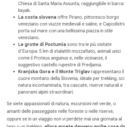
Chiesa di Santa Maria Assunta, raggiungibile in barca 
kayak.
La costa slovena
offre Pirano, pittoresco borgo
veneziano con viuzze medievali e saline, e Capodistria
porta sul mare con una bellissima piazza in stile
veneziano.
Le grotte di Postumia
sono tra le più visitate
d’Europa: 5 km di stalattiti mozzafiato, animali unici
come il Proteus anguinus e, nelle vicinanze, il
suggestivo castello rupestre di Predjama.
Kranjska Gora e il Monte Triglav
rappresentano il
cuore montano della Slovenia, ideale per trekking, sci 
natura incontaminata, tra cascate, riserve naturali e
panorami alpini straordinari.
Se siete appassionati di natura, escursioni nel verde, o
amanti delle passeggiate nelle foreste o nelle riserve,
oppure se in un viaggio non vi perdete mai una giornata al
lago o un trekking,
allora avrete davvero molte cose da