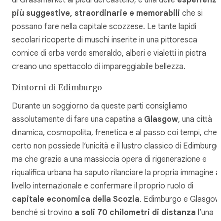
di Grassmarket ai piedi del castello, è una delle
esperienz
più suggestive, straordinarie e memorabili
che si
possano fare nella capitale scozzese. Le tante lapidi
secolari ricoperte di muschi inserite in una pittoresca
cornice di erba verde smeraldo, alberi e vialetti in pietra
creano uno spettacolo di impareggiabile bellezza.
Dintorni di Edimburgo
Durante un soggiorno da queste parti consigliamo
assolutamente di fare una capatina a
Glasgow
, una città
dinamica, cosmopolita, frenetica e al passo coi tempi, che 
certo non possiede l’unicità e il lustro classico di Edimburgo
ma che grazie a una massiccia opera di rigenerazione e
riqualifica urbana ha saputo rilanciare la propria immagine a
livello internazionale e confermare il proprio ruolo di
capitale economica della Scozia
. Edimburgo e Glasgow
benché si trovino
a soli 70 chilometri di distanza
l’una