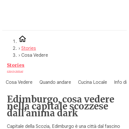
Vai
al
contenuto
›
Stories
›
Cosa Vedere
Stories
A blog by WeRoad
Cosa Vedere
Quando andare
Cucina Locale
Info di
Edimburgo, cosa vedere
nella capitale scozzese
dall’anima dark
Capitale della Scozia, Edimburgo è una città dal fascino