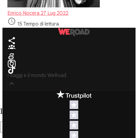
Enrico Nocera
27 Lug 2022
15 Tempo di lettura
I viaggi e il mondo WeRoad
Destinazioni
Info & link utili (si
spera)
Indice
Viaggi di
gruppo Nord
Contatti
America
Sommario
FAQ
Viaggi di