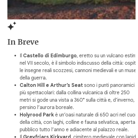
In Breve
Il
Castello di Edimburgo
, eretto su un vulcano estin
nel VII secolo, è il simbolo indiscusso della città: ospit
le insegne reali scozzesi, cannoni medievali e un muse
della guerra.
Calton Hill e Arthur’s Seat
sono i punti panoramici
più spettacolari: dalla collina vulcanica di oltre 250
metri si gode una vista a 360° sulla città e, d’inverno,
persino l’aurora boreale.
Holyrood Park
è un’oasi naturale di 650 acri nel cuor
della città, con laghi, colline e fauna selvatica, aperta 
pubblico tutto l’anno e adiacente al palazzo reale.
Il
Greyfriars Kirkyard
, cimitero medievale con lapidi